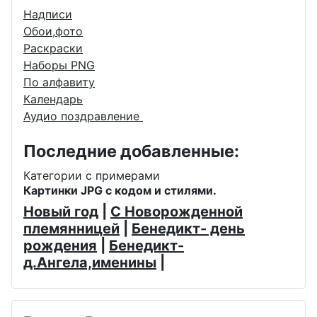
Надписи
Обои,фото
Раскраски
Наборы PNG
По алфавиту
Календарь
Аудио поздравление
Последние добавленные:
Категории с примерами
Картинки JPG с кодом и стилями.
Новый год
|
С Новорожденной
племянницей
|
Бенедикт- день
рождения
|
Бенедикт-
д.Ангела,именины
|