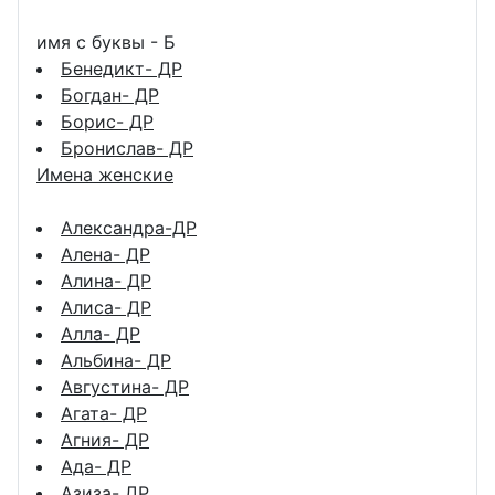
имя с буквы - Б
Бенедикт- ДР
Богдан- ДР
Борис- ДР
Бронислав- ДР
Имена женские
Александра-ДР
Алена- ДР
Алина- ДР
Алиса- ДР
Алла- ДР
Альбина- ДР
Августина- ДР
Агата- ДР
Агния- ДР
Ада- ДР
Азиза- ДР