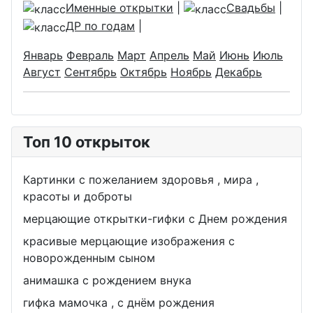
Именные открытки
|
Свадьбы
|
ДР по годам
|
Январь
Февраль
Март
Апрель
Май
Июнь
Июль
Август
Сентябрь
Октябрь
Ноябрь
Декабрь
Топ 10 открыток
Картинки с пожеланием здоровья , мира ,
красоты и доброты
мерцающие открытки-гифки с Днем рождения
красивые мерцающие изображения с
новорожденным сыном
анимашка с рождением внука
гифка мамочка , с днём рождения