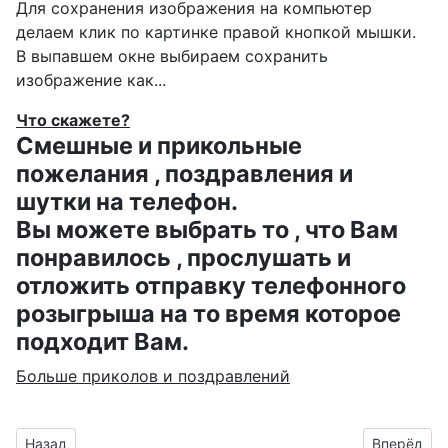
Для сохранения изображения на компьютер
делаем клик по картинке правой кнопкой мышки.
В выпавшем окне выбираем
сохранить
изображение как...
Что скажете?
Смешные и прикольные
пожелания , поздравления и
шутки на телефон.
Вы можете выбрать то , что Вам
понравилось , прослушать и
отложить отправку телефонного
розыгрыша на то время которое
подходит Вам.
Больше приколов и поздравлений
Предыдущий материал: картинки с надписью - Аля, сднюхой
Следующий
Назад
Вперёд