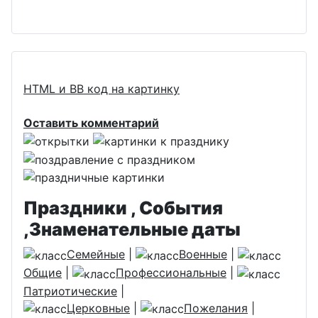
HTML и BB код на картинку
Оставить комментарий
Праздники , События
,Знаменательные даты
Семейные
|
Военные
|
Общие
|
Профессиональные
|
Патриотические
|
Церковные
|
Пожелания
|