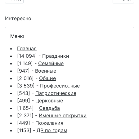
Интересно:
Меню
Главная
[14 094] -
Праздники
[1 149] -
Семейные
[947] -
Военные
[2 016] -
Общие
[3 539] -
Профессио..ные
[543] -
Патриотические
[499] -
Церковные
[1 654] -
Свадьба
[2 371] -
Именные открытки
[449] -
Пожелания
[1153] -
ДР по годам