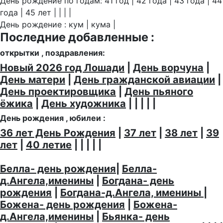
День рождение по годам: 41 год | 42 года | 43 года | 44
года | 45 лет | | | |
День рождение : кум | кума |
Последние добавленные :
открытки , поздравления:
Новый 2026 год Лошади
|
День ворчуна
|
День матери
|
День гражданской авиации
|
День проектировщика
|
День пьяного
ёжика
|
День художника
| | | | |
День рождения , юбилеи :
36 лет День Рождения
|
37 лет
|
38 лет
|
39
лет
|
40 летие
| | | | |
Белла- день рождения
|
Белла-
д.Ангела,именины
|
Богдана- день
рождения
|
Богдана-д.Ангела, именины
|
Божена- день рождения
|
Божена-
д.Ангела,именины
|
Бьянка- день