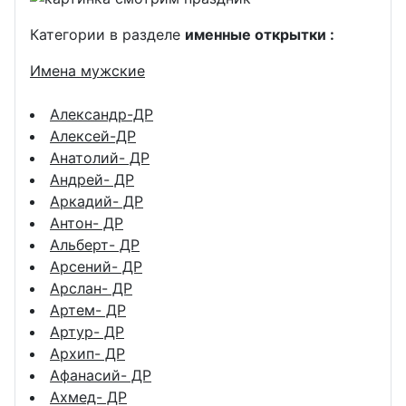
Категории в разделе
именные открытки :
Имена мужские
Александр-ДР
Алексей-ДР
Анатолий- ДР
Андрей- ДР
Аркадий- ДР
Антон- ДР
Альберт- ДР
Арсений- ДР
Арслан- ДР
Артем- ДР
Артур- ДР
Архип- ДР
Афанасий- ДР
Ахмед- ДР