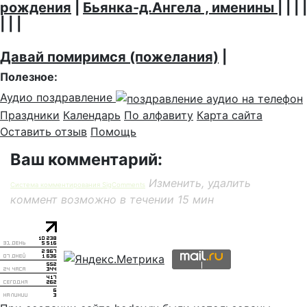
рождения
|
Бьянка-д.Ангела , именины
| | | |
| | |
Давай помиримся (пожелания)
|
Полезное:
Аудио поздравление
Праздники
Календарь
По алфавиту
Карта сайта
Оставить отзыв
Помощь
Ваш комментарий:
Изменить, удалить
Система комментирования SigComments
коммент возможно в течении 15 мин