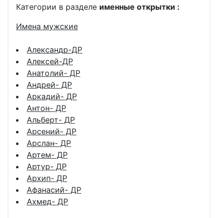
Категории в разделе
именные открытки :
Имена мужские
Александр-ДР
Алексей-ДР
Анатолий- ДР
Андрей- ДР
Аркадий- ДР
Антон- ДР
Альберт- ДР
Арсений- ДР
Арслан- ДР
Артем- ДР
Артур- ДР
Архип- ДР
Афанасий- ДР
Ахмед- ДР