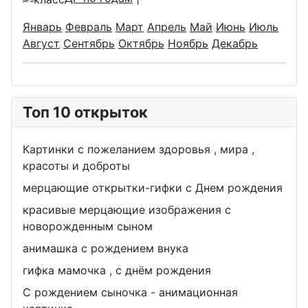
Январь
Февраль
Март
Апрель
Май
Июнь
Июль
Август
Сентябрь
Октябрь
Ноябрь
Декабрь
Топ 10 открыток
Картинки с пожеланием здоровья , мира ,
красоты и доброты
мерцающие открытки-гифки с Днем рождения
красивые мерцающие изображения с
новорожденным сыном
анимашка с рождением внука
гифка мамочка , с днём рождения
С рождением сыночка - анимационная