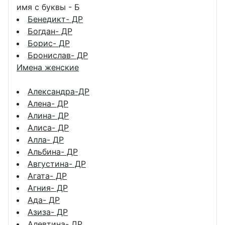
имя с буквы - Б
Бенедикт- ДР
Богдан- ДР
Борис- ДР
Бронислав- ДР
Имена женские
Александра-ДР
Алена- ДР
Алина- ДР
Алиса- ДР
Алла- ДР
Альбина- ДР
Августина- ДР
Агата- ДР
Агния- ДР
Ада- ДР
Азиза- ДР
Алевтина- ДР