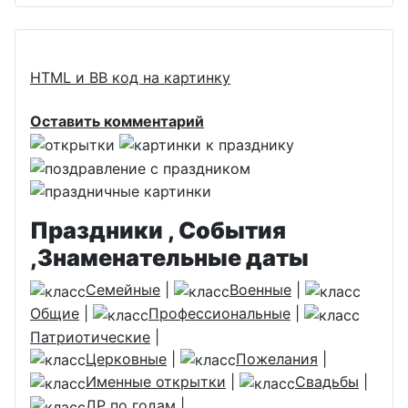
HTML и BB код на картинку
Оставить комментарий
Праздники , События
,Знаменательные даты
Семейные
|
Военные
|
Общие
|
Профессиональные
|
Патриотические
|
Церковные
|
Пожелания
|
Именные открытки
|
Свадьбы
|
ДР по годам
|