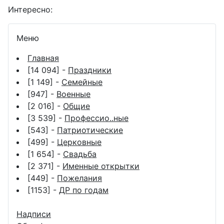
Интересно:
Меню
Главная
[14 094] -
Праздники
[1 149] -
Семейные
[947] -
Военные
[2 016] -
Общие
[3 539] -
Профессио..ные
[543] -
Патриотические
[499] -
Церковные
[1 654] -
Свадьба
[2 371] -
Именные открытки
[449] -
Пожелания
[1153] -
ДР по годам
Надписи