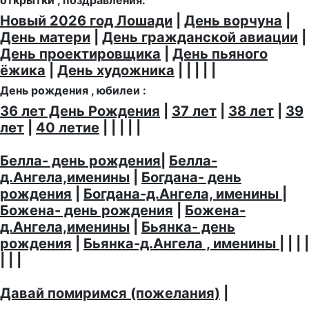
открытки , поздравления:
Новый 2026 год Лошади
|
День ворчуна
|
День матери
|
День гражданской авиации
|
День проектировщика
|
День пьяного
ёжика
|
День художника
| | | | |
День рождения , юбилеи :
36 лет День Рождения
|
37 лет
|
38 лет
|
39
лет
|
40 летие
| | | | |
Белла- день рождения
|
Белла-
д.Ангела,именины
|
Богдана- день
рождения
|
Богдана-д.Ангела, именины
|
Божена- день рождения
|
Божена-
д.Ангела,именины
|
Бьянка- день
рождения
|
Бьянка-д.Ангела , именины
| | | |
| | |
Давай помиримся (пожелания)
|