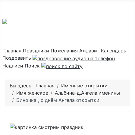
Праздник каждый день
Главная
Праздники
Пожелания
Алфавит
Календарь
Поздравить
Надписи
Поиск
Вы здесь:
Главная
Именные открытки
Имя женское
Альбина-д.Ангела,именины
Биночка , с днём Ангела открытки