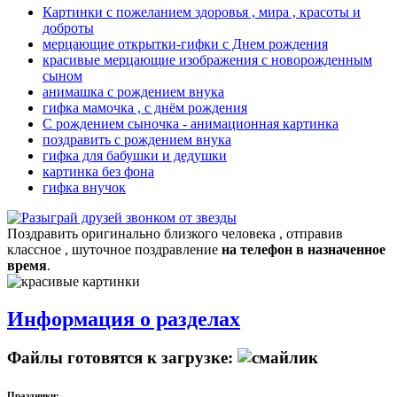
Картинки с пожеланием здоровья , мира , красоты и
доброты
мерцающие открытки-гифки с Днем рождения
красивые мерцающие изображения с новорожденным
сыном
анимашка с рождением внука
гифка мамочка , с днём рождения
С рождением сыночка - анимационная картинка
поздравить с рождением внука
гифка для бабушки и дедушки
картинка без фона
гифка внучок
Поздравить оригинально близкого человека , отправив
классное , шуточное поздравление
на телефон в назначенное
время
.
Информация о разделах
Файлы готовятся к загрузке:
Праздники: