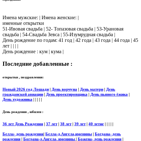
Имена мужские: | Имена женские: |
именные открытки
51-Ивовая свадьба | 52- Топазовая свадьба | 53-Урановая
свадьба | 54-Свадьба Зевса | 55-Изумрудная свадьба |
День рождение по годам: 41 год | 42 года | 43 года | 44 года | 45
лет | | | |
День рождение : кум | кума |
Последние добавленные :
открытки , поздравления:
Новый 2026 год Лошади
|
День ворчуна
|
День матери
|
День
гражданской авиации
|
День проектировщика
|
День пьяного ёжика
|
День художника
| | | | |
День рождения , юбилеи :
36 лет День Рождения
|
37 лет
|
38 лет
|
39 лет
|
40 летие
| | | | |
Белла- день рождения
|
Белла-д.Ангела,именины
|
Богдана- день
рождения
|
Богдана-д.Ангела, именины
|
Божена- день рождения
|