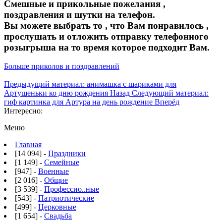
Смешные и прикольные пожелания ,
поздравления и шутки на телефон.
Вы можете выбрать то , что Вам понравилось ,
прослушать и отложить отправку телефонного
розыгрыша на то время которое подходит Вам.
Больше приколов и поздравлений
Предыдущий материал: анимашка с шариками для
Артушеньки ко дню рождения
Назад
Следующий материал:
гиф картинка для Артура на день рождение
Вперёд
Интересно:
Меню
Главная
[14 094] -
Праздники
[1 149] -
Семейные
[947] -
Военные
[2 016] -
Общие
[3 539] -
Профессио..ные
[543] -
Патриотические
[499] -
Церковные
[1 654] -
Свадьба