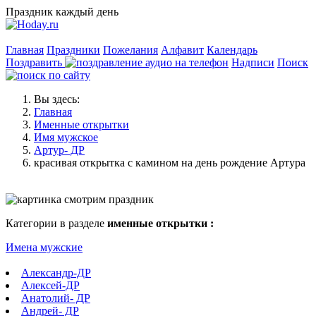
Праздник каждый день
Главная
Праздники
Пожелания
Алфавит
Календарь
Поздравить
Надписи
Поиск
Вы здесь:
Главная
Именные открытки
Имя мужское
Артур- ДР
красивая открытка с камином на день рождение Артура
Категории в разделе
именные открытки :
Имена мужские
Александр-ДР
Алексей-ДР
Анатолий- ДР
Андрей- ДР