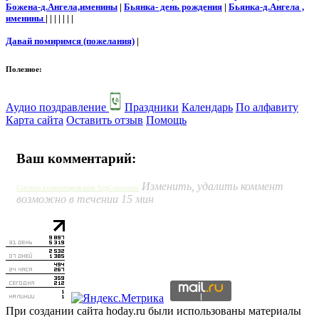
Божена-д.Ангела,именины
|
Бьянка- день рождения
|
Бьянка-д.Ангела ,
именины
| | | | | | |
Давай помиримся (пожелания)
|
Полезное:
Аудио поздравление
Праздники
Календарь
По алфавиту
Карта сайта
Оставить отзыв
Помощь
Ваш комментарий:
Изменить, удалить коммент
Система комментирования SigComments
возможно в течении 15 мин
При создании сайта hoday.ru были использованы материалы