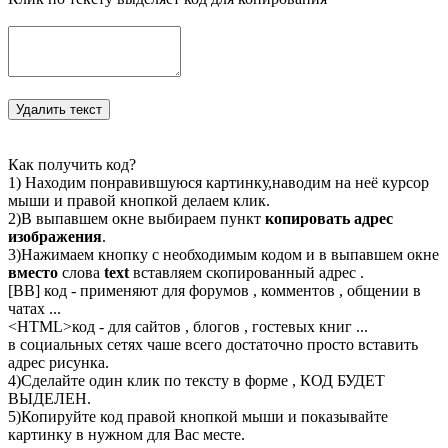
Как получить код?
1) Находим понравившуюся картинку,наводим на неё курсор
мыши и правой кнопкой делаем клик.
2)В выпавшем окне выбираем пункт
копировать адрес
изображения
.
3)Нажимаем кнопку с необходимым кодом и в выпавшем окне
вместо
слова
text
вставляем скопированный адрес .
[BB] код - применяют для форумов , комментов , общении в
чатах ...
<
HTML
>код - для сайтов , блогов , гостевых книг ...
в социальных сетях чаше всего достаточно просто вставить
адрес рисунка.
4)Сделайте один клик по тексту в форме , КОД БУДЕТ
ВЫДЕЛЕН.
5)Копируйте код правой кнопкой мыши и показывайте
картинку в нужном для Вас месте.