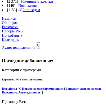
[2 371] -
Именные открытки
[449] -
Пожелания
[1153] -
ДР по годам
Надписи
Обои,фото
Раскраски
Наборы PNG
По алфавиту
Календарь
Аудио поздравление
Последние добавленные:
Категории с примерами
Картинки JPG с кодом и стилями.
Новый год
|
С Новорожденной племянницей
|
Бенедикт- день рождения
|
Бенедикт-д.Ангела,именины
|
Промокод
Есть