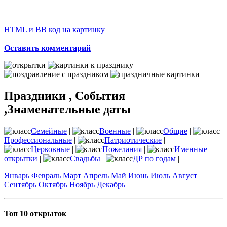
HTML и BB код на картинку
Оставить комментарий
Праздники , События
,Знаменательные даты
Семейные
|
Военные
|
Общие
|
Профессиональные
|
Патриотические
|
Церковные
|
Пожелания
|
Именные
открытки
|
Свадьбы
|
ДР по годам
|
Январь
Февраль
Март
Апрель
Май
Июнь
Июль
Август
Сентябрь
Октябрь
Ноябрь
Декабрь
Топ 10 открыток