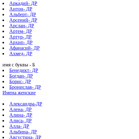
Аркадий- ДР
Антон- ДР
Альберт- ДР
Арсений- ДР
Арслан- ДР
Артем- ДР
Артур- ДР
Архип- ДР
Афанасий- ДР
Ахмед- ДР
имя с буквы - Б
Бенедикт- ДР
Богдан- ДР
Борис- ДР
Бронислав- ДР
Имена женские
Александра-ДР
Алена- ДР
Алина- ДР
Алиса- ДР
Алла- ДР
Альбина- ДР
Августина- ДР