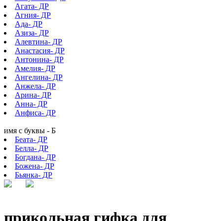
Агата- ДР
Агния- ДР
Ада- ДР
Азиза- ДР
Алевтина- ДР
Анастасия- ДР
Антонина- ДР
Амелия- ДР
Ангелина- ДР
Анжела- ДР
Арина- ДР
Анна- ДР
Анфиса- ДР
имя с буквы - Б
Беата- ДР
Белла- ДР
Богдана- ДР
Божена- ДР
Бьянка- ДР
прикольная гифка для