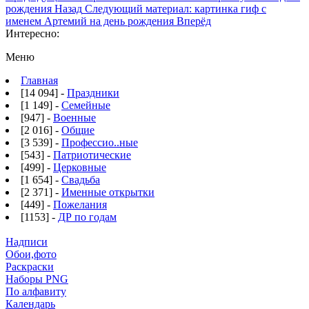
рождения
Назад
Следующий материал: картинка гиф с
именем Артемий на день рождения
Вперёд
Интересно:
Меню
Главная
[14 094] -
Праздники
[1 149] -
Семейные
[947] -
Военные
[2 016] -
Общие
[3 539] -
Профессио..ные
[543] -
Патриотические
[499] -
Церковные
[1 654] -
Свадьба
[2 371] -
Именные открытки
[449] -
Пожелания
[1153] -
ДР по годам
Надписи
Обои,фото
Раскраски
Наборы PNG
По алфавиту
Календарь