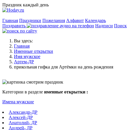
Праздник каждый день
Главная
Праздники
Пожелания
Алфавит
Календарь
Поздравить
Надписи
Поиск
Вы здесь:
Главная
Именные открытки
Имя мужское
Артем-ДР
прикольная гифка для Артёмки на день рождения
Категории в разделе
именные открытки :
Имена мужские
Александр-ДР
Алексей-ДР
Анатолий- ДР
Андрей- ДР