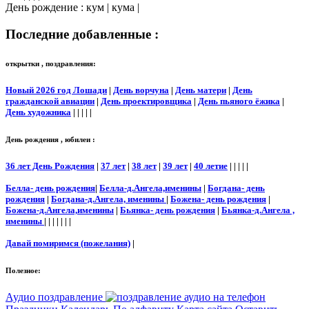
День рождение : кум | кума |
Последние добавленные :
открытки , поздравления:
Новый 2026 год Лошади
|
День ворчуна
|
День матери
|
День
гражданской авиации
|
День проектировщика
|
День пьяного ёжика
|
День художника
| | | | |
День рождения , юбилеи :
36 лет День Рождения
|
37 лет
|
38 лет
|
39 лет
|
40 летие
| | | | |
Белла- день рождения
|
Белла-д.Ангела,именины
|
Богдана- день
рождения
|
Богдана-д.Ангела, именины
|
Божена- день рождения
|
Божена-д.Ангела,именины
|
Бьянка- день рождения
|
Бьянка-д.Ангела ,
именины
| | | | | | |
Давай помиримся (пожелания)
|
Полезное:
Аудио поздравление