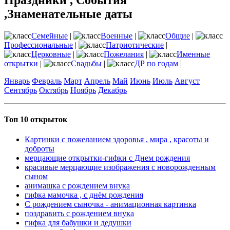
,Знаменательные даты
Семейные
|
Военные
|
Общие
|
Профессиональные
|
Патриотические
|
Церковные
|
Пожелания
|
Именные
открытки
|
Свадьбы
|
ДР по годам
|
Январь
Февраль
Март
Апрель
Май
Июнь
Июль
Август
Сентябрь
Октябрь
Ноябрь
Декабрь
Топ 10 открыток
Картинки с пожеланием здоровья , мира , красоты и
доброты
мерцающие открытки-гифки с Днем рождения
красивые мерцающие изображения с новорожденным
сыном
анимашка с рождением внука
гифка мамочка , с днём рождения
С рождением сыночка - анимационная картинка
поздравить с рождением внука
гифка для бабушки и дедушки