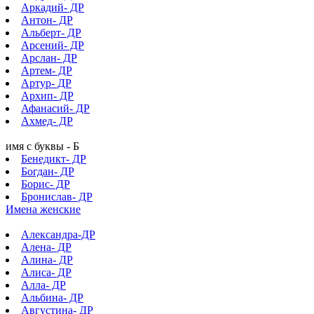
Аркадий- ДР
Антон- ДР
Альберт- ДР
Арсений- ДР
Арслан- ДР
Артем- ДР
Артур- ДР
Архип- ДР
Афанасий- ДР
Ахмед- ДР
имя с буквы - Б
Бенедикт- ДР
Богдан- ДР
Борис- ДР
Бронислав- ДР
Имена женские
Александра-ДР
Алена- ДР
Алина- ДР
Алиса- ДР
Алла- ДР
Альбина- ДР
Августина- ДР