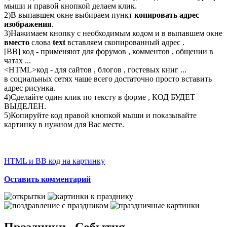
мыши и правой кнопкой делаем клик.
2)В выпавшем окне выбираем пункт
копировать адрес
изображения
.
3)Нажимаем кнопку с необходимым кодом и в выпавшем окне
вместо
слова
text
вставляем скопированный адрес .
[BB] код - применяют для форумов , комментов , общении в
чатах ...
<
HTML
>код - для сайтов , блогов , гостевых книг ...
в социальных сетях чаше всего достаточно просто вставить
адрес рисунка.
4)Сделайте один клик по тексту в форме , КОД БУДЕТ
ВЫДЕЛЕН.
5)Копируйте код правой кнопкой мыши и показывайте
картинку в нужном для Вас месте.
HTML и BB код на картинку
Оставить комментарий
Праздники , События