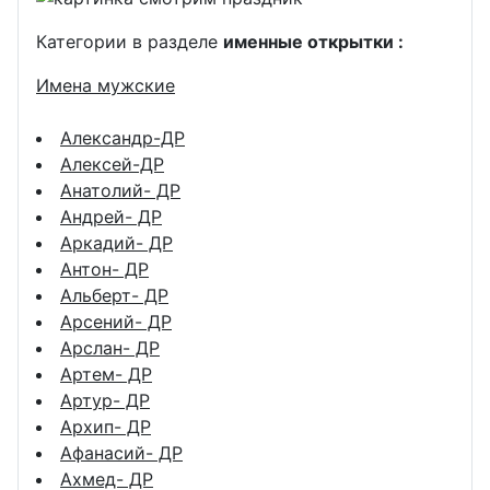
Категории в разделе
именные открытки :
Имена мужские
Александр-ДР
Алексей-ДР
Анатолий- ДР
Андрей- ДР
Аркадий- ДР
Антон- ДР
Альберт- ДР
Арсений- ДР
Арслан- ДР
Артем- ДР
Артур- ДР
Архип- ДР
Афанасий- ДР
Ахмед- ДР