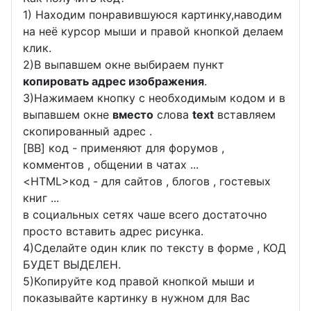
1) Находим понравившуюся картинку,наводим
на неё курсор мыши и правой кнопкой делаем
клик.
2)В выпавшем окне выбираем пункт
копировать адрес изображения
.
3)Нажимаем кнопку с необходимым кодом и в
выпавшем окне
вместо
слова
text
вставляем
скопированный адрес .
[BB] код - применяют для форумов ,
комментов , общении в чатах ...
<
HTML
>код - для сайтов , блогов , гостевых
книг ...
в социальных сетях чаше всего достаточно
просто вставить адрес рисунка.
4)Сделайте один клик по тексту в форме , КОД
БУДЕТ ВЫДЕЛЕН.
5)Копируйте код правой кнопкой мыши и
показывайте картинку в нужном для Вас