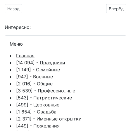
Предыдущий материал: гиф картинки с мужским именем Ат
Следующий
Назад
Вперёд
Интересно:
Меню
Главная
[14 094] -
Праздники
[1 149] -
Семейные
[947] -
Военные
[2 016] -
Общие
[3 539] -
Профессио..ные
[543] -
Патриотические
[499] -
Церковные
[1 654] -
Свадьба
[2 371] -
Именные открытки
[449] -
Пожелания