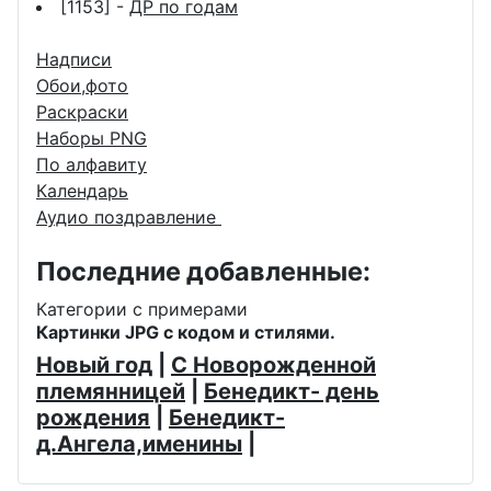
[1153] -
ДР по годам
Надписи
Обои,фото
Раскраски
Наборы PNG
По алфавиту
Календарь
Аудио поздравление
Последние добавленные:
Категории с примерами
Картинки JPG с кодом и стилями.
Новый год
|
С Новорожденной
племянницей
|
Бенедикт- день
рождения
|
Бенедикт-
д.Ангела,именины
|