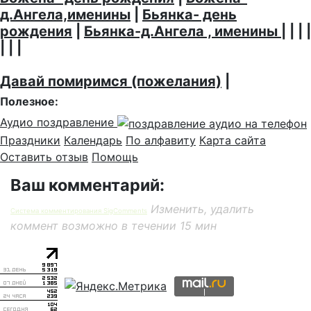
д.Ангела,именины
|
Бьянка- день
рождения
|
Бьянка-д.Ангела , именины
| | | |
| | |
Давай помиримся (пожелания)
|
Полезное:
Аудио поздравление
Праздники
Календарь
По алфавиту
Карта сайта
Оставить отзыв
Помощь
Ваш комментарий:
Изменить, удалить
Система комментирования SigComments
коммент возможно в течении 15 мин