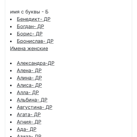
имя с буквы - Б
Бенедикт- ДР
Богдан- ДР
Борис- ДР
Бронислав- ДР
Имена женские
Александра-ДР
Алена- ДР
Алина- ДР
Алиса- ДР
Алла- ДР
Альбина- ДР
Августина- ДР
Агата- ДР
Агния- ДР
Ада- ДР
Азиза- ДР