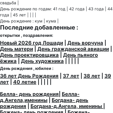
свадьба |
День рождение по годам: 41 год | 42 года | 43 года | 44
года | 45 лет | | | |
День рождение : кум | кума |
Последние добавленные :
открытки , поздравления:
Новый 2026 год Лошади
|
День ворчуна
|
День матери
|
День гражданской авиации
|
День проектировщика
|
День пьяного
ёжика
|
День художника
| | | | |
День рождения , юбилеи :
36 лет День Рождения
|
37 лет
|
38 лет
|
39
лет
|
40 летие
| | | | |
Белла- день рождения
|
Белла-
д.Ангела,именины
|
Богдана- день
рождения
|
Богдана-д.Ангела, именины
|
Божена- день рождения
|
Божена-