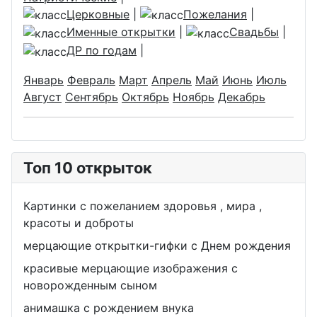
Церковные
|
Пожелания
|
Именные открытки
|
Свадьбы
|
ДР по годам
|
Январь
Февраль
Март
Апрель
Май
Июнь
Июль
Август
Сентябрь
Октябрь
Ноябрь
Декабрь
Топ 10 открыток
Картинки с пожеланием здоровья , мира ,
красоты и доброты
мерцающие открытки-гифки с Днем рождения
красивые мерцающие изображения с
новорожденным сыном
анимашка с рождением внука