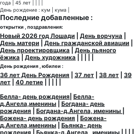
года | 45 лет | | | |
День рождение : кум | кума |
Последние добавленные :
открытки , поздравления:
Новый 2026 год Лошади
|
День ворчуна
|
День матери
|
День гражданской авиации
|
День проектировщика
|
День пьяного
ёжика
|
День художника
| | | | |
День рождения , юбилеи :
36 лет День Рождения
|
37 лет
|
38 лет
|
39
лет
|
40 летие
| | | | |
Белла- день рождения
|
Белла-
д.Ангела,именины
|
Богдана- день
рождения
|
Богдана-д.Ангела, именины
|
Божена- день рождения
|
Божена-
д.Ангела,именины
|
Бьянка- день
рождения
|
Бьянка-д.Ангела , именины
| | | |