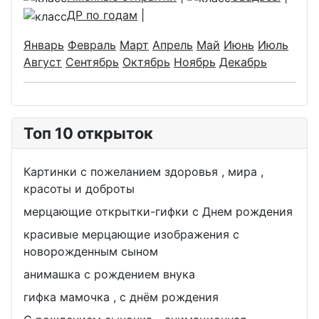
ДР по годам
|
Январь
Февраль
Март
Апрель
Май
Июнь
Июль
Август
Сентябрь
Октябрь
Ноябрь
Декабрь
Топ 10 открыток
Картинки с пожеланием здоровья , мира ,
красоты и доброты
мерцающие открытки-гифки с Днем рождения
красивые мерцающие изображения с
новорожденным сыном
анимашка с рождением внука
гифка мамочка , с днём рождения