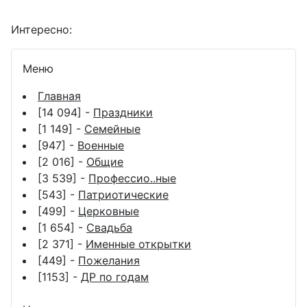
Интересно:
Меню
Главная
[14 094] -
Праздники
[1 149] -
Семейные
[947] -
Военные
[2 016] -
Общие
[3 539] -
Профессио..ные
[543] -
Патриотические
[499] -
Церковные
[1 654] -
Свадьба
[2 371] -
Именные открытки
[449] -
Пожелания
[1153] -
ДР по годам