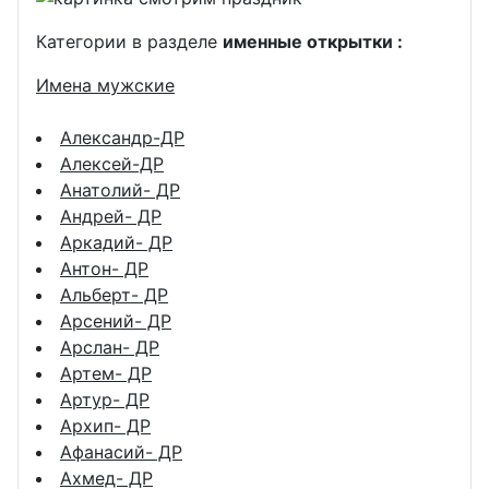
Категории в разделе
именные открытки :
Имена мужские
Александр-ДР
Алексей-ДР
Анатолий- ДР
Андрей- ДР
Аркадий- ДР
Антон- ДР
Альберт- ДР
Арсений- ДР
Арслан- ДР
Артем- ДР
Артур- ДР
Архип- ДР
Афанасий- ДР
Ахмед- ДР