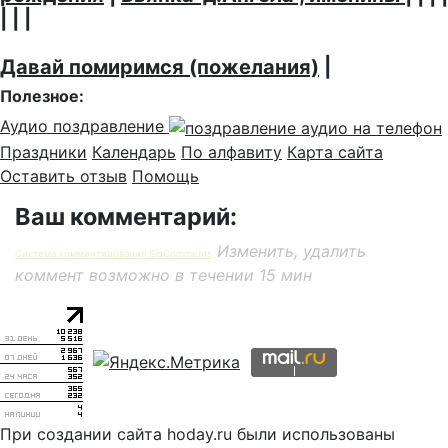
| | |
Давай помиримся (пожелания)
|
Полезное:
Аудио поздравление
Праздники
Календарь
По алфавиту
Карта сайта
Оставить отзыв
Помощь
Ваш комментарий:
Изменить, удалить
Система комментирования SigComments
коммент возможно в течении 15 мин
При создании сайта hoday.ru были использованы