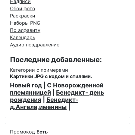
Надписи
Обои,фото
Раскраски
Наборы PNG
По алфавиту
Календарь
Аудио поздравление
Последние добавленные:
Категории с примерами
Картинки JPG с кодом и стилями.
Новый год
|
С Новорожденной
племянницей
|
Бенедикт- день
рождения
|
Бенедикт-
д.Ангела,именины
|
Промокод
Есть