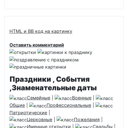
HTML и BB код на картинку
Оставить комментарий
Праздники , События
,Знаменательные даты
Семейные
|
Военные
|
Общие
|
Профессиональные
|
Патриотические
|
Церковные
|
Пожелания
|
Именные открытки
|
Свадьбы
|