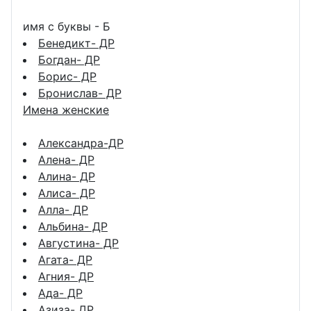
имя с буквы - Б
Бенедикт- ДР
Богдан- ДР
Борис- ДР
Бронислав- ДР
Имена женские
Александра-ДР
Алена- ДР
Алина- ДР
Алиса- ДР
Алла- ДР
Альбина- ДР
Августина- ДР
Агата- ДР
Агния- ДР
Ада- ДР
Азиза- ДР