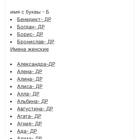
имя с буквы - Б
Бенедикт- ДР
Богдан- ДР
Борис- ДР
Бронислав- ДР
Имена женские
Александра-ДР
Алена- ДР
Алина- ДР
Алиса- ДР
Алла- ДР
Альбина- ДР
Августина- ДР
Агата- ДР
Агния- ДР
Ада- ДР
Азиза- ДР