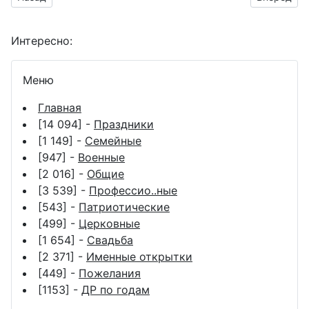
Интересно:
Меню
Главная
[14 094] -
Праздники
[1 149] -
Семейные
[947] -
Военные
[2 016] -
Общие
[3 539] -
Профессио..ные
[543] -
Патриотические
[499] -
Церковные
[1 654] -
Свадьба
[2 371] -
Именные открытки
[449] -
Пожелания
[1153] -
ДР по годам