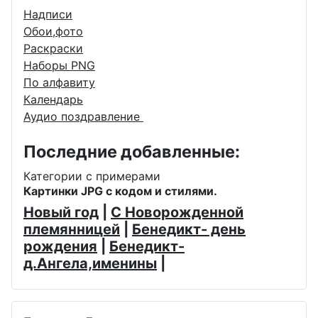
Надписи
Обои,фото
Раскраски
Наборы PNG
По алфавиту
Календарь
Аудио поздравление
Последние добавленные:
Категории с примерами
Картинки JPG с кодом и стилями.
Новый год
|
С Новорожденной
племянницей
|
Бенедикт- день
рождения
|
Бенедикт-
д.Ангела,именины
|