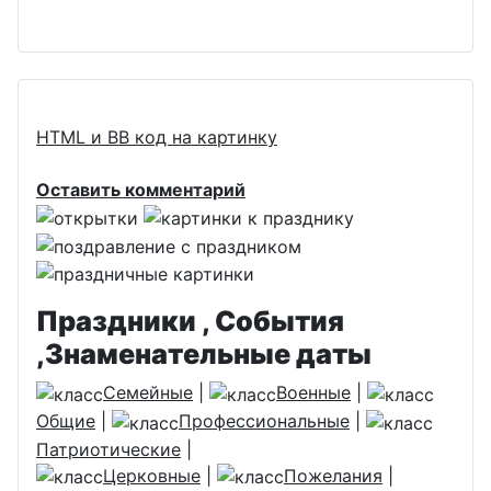
HTML и BB код на картинку
Оставить комментарий
Праздники , События
,Знаменательные даты
Семейные
|
Военные
|
Общие
|
Профессиональные
|
Патриотические
|
Церковные
|
Пожелания
|