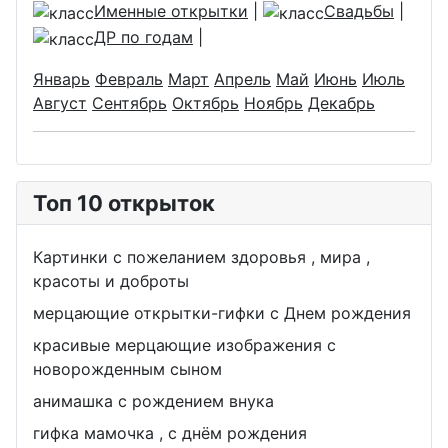
Именные открытки
|
Свадьбы
|
ДР по годам
|
Январь
Февраль
Март
Апрель
Май
Июнь
Июль
Август
Сентябрь
Октябрь
Ноябрь
Декабрь
Топ 10 открыток
Картинки с пожеланием здоровья , мира ,
красоты и доброты
мерцающие открытки-гифки с Днем рождения
красивые мерцающие изображения с
новорожденным сыном
анимашка с рождением внука
гифка мамочка , с днём рождения