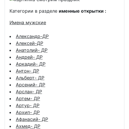
Категории в разделе
именные открытки :
Имена мужские
Александр-ДР
Алексей-ДР
Анатолий- ДР
Андрей- ДР
Аркадий- ДР
Антон- ДР
Альберт- ДР
Арсений- ДР
Арслан- ДР
Артем- ДР
Артур- ДР
Архип- ДР
Афанасий- ДР
Ахмед- ДР