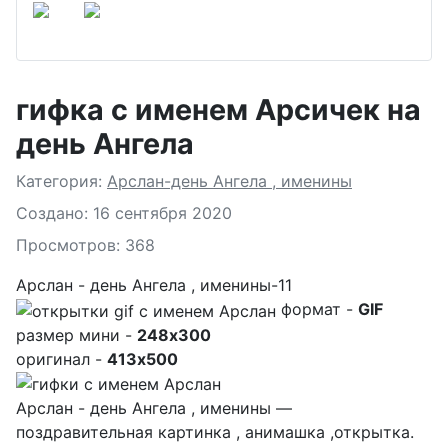
гифка с именем Арсичек на
день Ангела
Подробности
Категория:
Арслан-день Ангела , именины
Создано: 16 сентября 2020
Просмотров: 368
Арслан - день Ангела , именины-11
формат -
GIF
размер мини -
248x300
оригинал -
413x500
Арслан - день Ангела , именины —
поздравительная картинка , анимашка ,открытка.