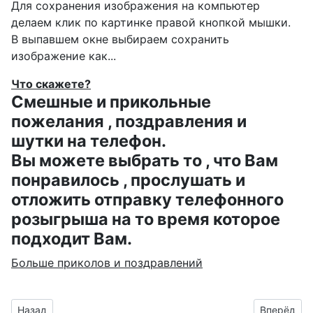
Для сохранения изображения на компьютер
делаем клик по картинке правой кнопкой мышки.
В выпавшем окне выбираем
сохранить
изображение как...
Что скажете?
Смешные и прикольные
пожелания , поздравления и
шутки на телефон.
Вы можете выбрать то , что Вам
понравилось , прослушать и
отложить отправку телефонного
розыгрыша на то время которое
подходит Вам.
Больше приколов и поздравлений
Предыдущий материал: гифка с именем Аланчик ко дню Анг
Следующий
Назад
Вперёд