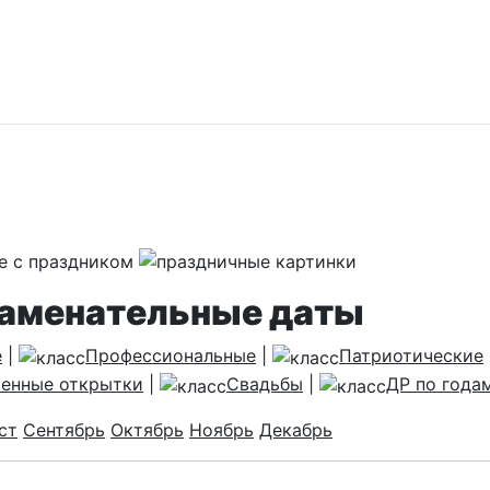
наменательные даты
е
|
Профессиональные
|
Патриотические
енные открытки
|
Свадьбы
|
ДР по года
ст
Сентябрь
Октябрь
Ноябрь
Декабрь