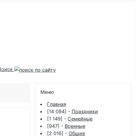
Поиск
Меню
Главная
[14 094] -
Праздники
[1 149] -
Семейные
[947] -
Военные
[2 016] -
Общие