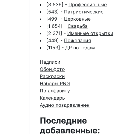
[3 539] -
Профессио..ные
[543] -
Патриотические
[499] -
Церковные
[1 654] -
Свадьба
[2 371] -
Именные открытки
[449] -
Пожелания
[1153] -
ДР по годам
Надписи
Обои,фото
Раскраски
Наборы PNG
По алфавиту
Календарь
Аудио поздравление
Последние
добавленные: