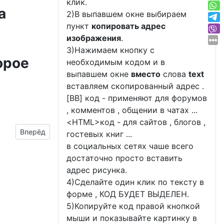
клик.
а
2)В выпавшем окне выбираем
пункт
копировать адрес
изображения
.
3)Нажимаем кнопку с
орое
необходимым кодом и в
выпавшем окне
вместо
слова
text
вставляем скопированный адрес .
[BB] код - применяют для форумов
, комментов , общении в чатах ...
<
HTML
>код - для сайтов , блогов ,
Следующий материал: картинки на день рождение с име
Вперёд
гостевых книг ...
в социальных сетях чаше всего
достаточно просто вставить
адрес рисунка.
4)Сделайте один клик по тексту в
форме , КОД БУДЕТ ВЫДЕЛЕН.
5)Копируйте код правой кнопкой
мыши и показывайте картинку в