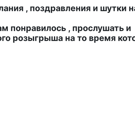
ния , поздравления и шутки н
ам понравилось , прослушать и
го розыгрыша на то время кот
хами для Аркадия