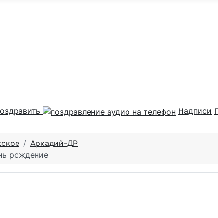
оздравить
Надписи
жское
Аркадий-ДР
нь рождение