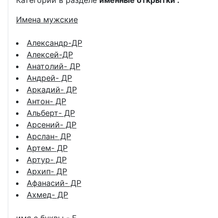
Категории в разделе
именные открытки :
Имена мужские
Александр-ДР
Алексей-ДР
Анатолий- ДР
Андрей- ДР
Аркадий- ДР
Антон- ДР
Альберт- ДР
Арсений- ДР
Арслан- ДР
Артем- ДР
Артур- ДР
Архип- ДР
Афанасий- ДР
Ахмед- ДР