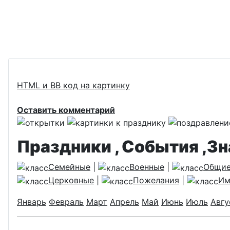
HTML и BB код на картинку
Оставить комментарий
Праздники , События ,З
Семейные
|
Военные
|
Общи
Церковные
|
Пожелания
|
Им
Январь
Февраль
Март
Апрель
Май
Июнь
Июль
Авгу