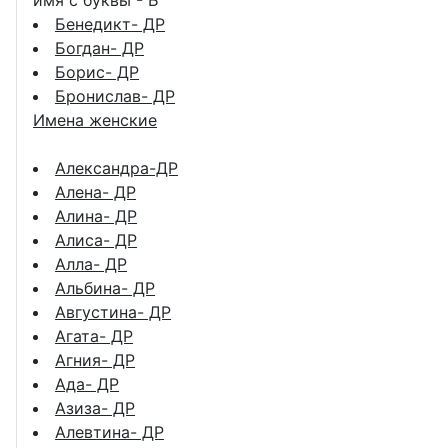
имя с буквы - Б
Бенедикт- ДР
Богдан- ДР
Борис- ДР
Бронислав- ДР
Имена женские
Александра-ДР
Алена- ДР
Алина- ДР
Алиса- ДР
Алла- ДР
Альбина- ДР
Августина- ДР
Агата- ДР
Агния- ДР
Ада- ДР
Азиза- ДР
Алевтина- ДР