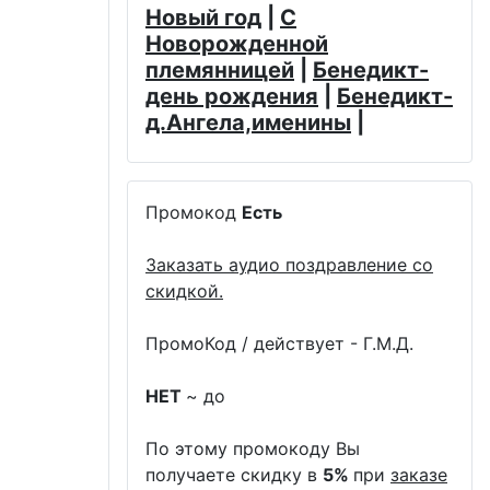
Новый год
|
С
Новорожденной
племянницей
|
Бенедикт-
день рождения
|
Бенедикт-
д.Ангела,именины
|
Промокод
Есть
Заказать аудио поздравление со
скидкой.
ПромоКод / действует - Г.М.Д.
НЕТ
~ до
По этому промокоду Вы
получаете скидку в
5%
при
заказе