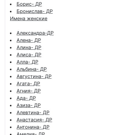
Борис- ДР
Бронислав- ДР
Имена женские
Александра-ДР
Алена- ДР
Алина- ДР
Алиса- ДР
Алла- ДР
Альбина- ДР
Августина- ДР
Агата- ДР
Агния- ДР
Ада- ДР
Азиза- ДР
Алевтина- ДР
Анастасия- ДР
Антонина- ДР
Амелия- ДР