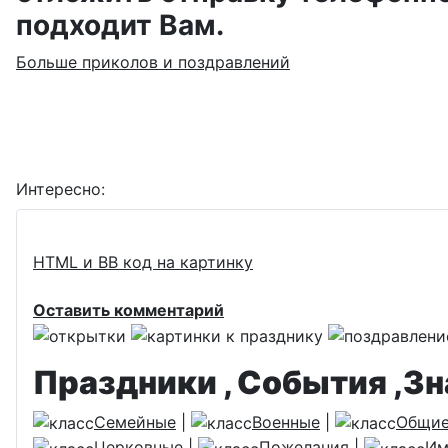
подходит Вам.
Больше приколов и поздравлений
Интересно:
HTML и BB код на картинку
Оставить комментарий
Праздники , События ,З
Семейные
|
Военные
|
Общи
Церковные
|
Пожелания
|
Им