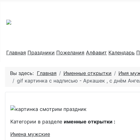
Праздник каждый день
Главная
Праздники
Пожелания
Алфавит
Календарь
П
Вы здесь:
Главная
Именные открытки
Имя му
gif картинка с надписью - Аркашек , с днём Анге
Категории в разделе
именные открытки :
Имена мужские