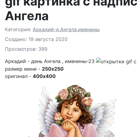
gif картинка с надпи
Ангела
Подробности
Категория:
Аркадий-д.Ангела,именины
Создано: 19 августа 2020
Просмотров: 399
Аркадий - день Ангела , именины-23
размер мини -
250x250
оригинал -
400x400