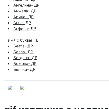
Ангелина- ДР
Анжела- ДР
Арина- ДР
Анна- ДР
Анфиса- ДР
имя с буквы - Б
Беата- ДР
Белла- ДР
Богдана- ДР
Божена- ДР
Бьянка- ДР