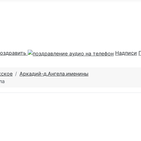
оздравить
Надписи
жское
Аркадий-д.Ангела,именины
ла