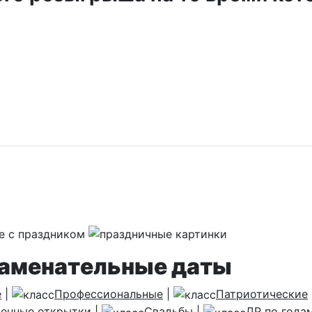
наменательные даты
е
|
Профессиональные
|
Патриотические
енные открытки
|
Свадьбы
|
ДР по года