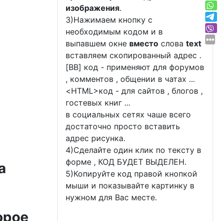
изображения
.
3)Нажимаем кнопку с
необходимым кодом и в
выпавшем окне
вместо
слова
text
вставляем скопированный адрес .
[BB] код - применяют для форумов
, комментов , общении в чатах ...
<
HTML
>код - для сайтов , блогов ,
гостевых книг ...
в социальных сетях чаше всего
достаточно просто вставить
адрес рисунка.
4)Сделайте один клик по тексту в
форме , КОД БУДЕТ ВЫДЕЛЕН.
а
5)Копируйте код правой кнопкой
мыши и показывайте картинку в
нужном для Вас месте.
орое