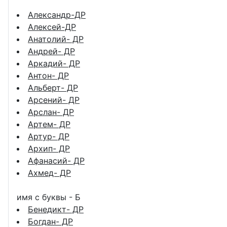
Александр-ДР
Алексей-ДР
Анатолий- ДР
Андрей- ДР
Аркадий- ДР
Антон- ДР
Альберт- ДР
Арсений- ДР
Арслан- ДР
Артем- ДР
Артур- ДР
Архип- ДР
Афанасий- ДР
Ахмед- ДР
имя с буквы - Б
Бенедикт- ДР
Богдан- ДР