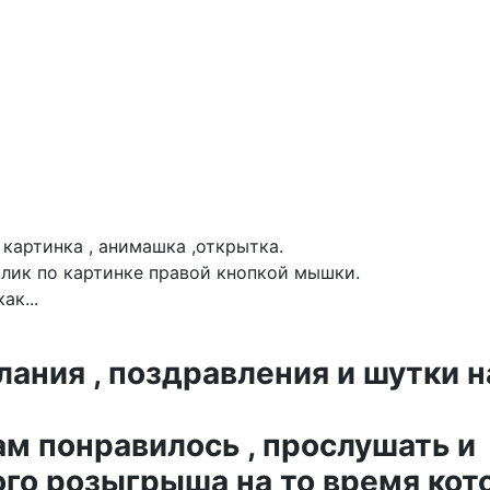
картинка , анимашка ,открытка.
лик по картинке правой кнопкой мышки.
ак...
ния , поздравления и шутки н
ам понравилось , прослушать и
го розыгрыша на то время кот