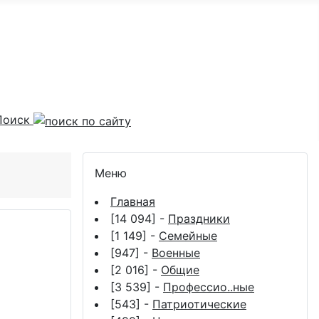
Поиск
Меню
Главная
[14 094] -
Праздники
[1 149] -
Семейные
[947] -
Военные
[2 016] -
Общие
[3 539] -
Профессио..ные
[543] -
Патриотические