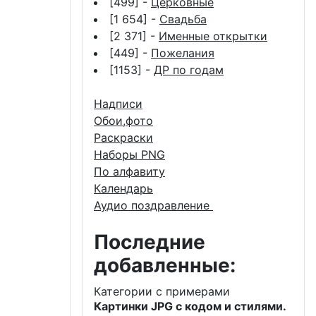
[499] -
Церковные
[1 654] -
Свадьба
[2 371] -
Именные открытки
[449] -
Пожелания
[1153] -
ДР по годам
Надписи
Обои,фото
Раскраски
Наборы PNG
По алфавиту
Календарь
Аудио поздравление
Последние
добавленные:
Категории с примерами
Картинки JPG с кодом и стилями.