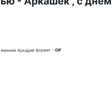
сью - Аркашек , с днём
формат -
GIF