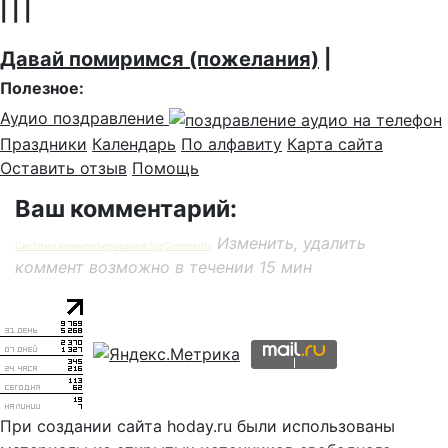
| | |
Давай помиримся (пожелания)
|
Полезное:
Аудио поздравление
Праздники
Календарь
По алфавиту
Карта сайта
Оставить отзыв
Помощь
Ваш комментарий:
Изменить, удалить
Система комментирования SigComments
коммент возможно в течении 15 мин
При создании сайта hoday.ru были использованы