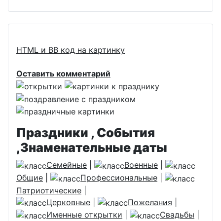
HTML и BB код на картинку
Оставить комментарий
Праздники , События
,Знаменательные даты
Семейные
|
Военные
|
Общие
|
Профессиональные
|
Патриотические
|
Церковные
|
Пожелания
|
Именные открытки
|
Свадьбы
|