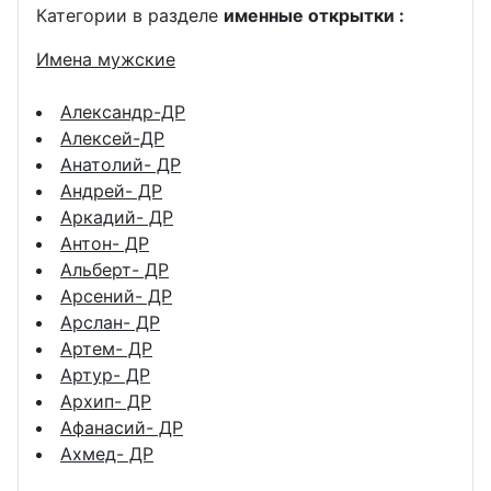
Категории в разделе
именные открытки :
Имена мужские
Александр-ДР
Алексей-ДР
Анатолий- ДР
Андрей- ДР
Аркадий- ДР
Антон- ДР
Альберт- ДР
Арсений- ДР
Арслан- ДР
Артем- ДР
Артур- ДР
Архип- ДР
Афанасий- ДР
Ахмед- ДР