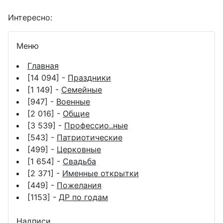
Интересно:
Меню
Главная
[14 094] -
Праздники
[1 149] -
Семейные
[947] -
Военные
[2 016] -
Общие
[3 539] -
Профессио..ные
[543] -
Патриотические
[499] -
Церковные
[1 654] -
Свадьба
[2 371] -
Именные открытки
[449] -
Пожелания
[1153] -
ДР по годам
Надписи