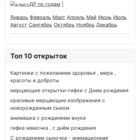
ДР по годам
|
Январь
Февраль
Март
Апрель
Май
Июнь
Июль
Август
Сентябрь
Октябрь
Ноябрь
Декабрь
Топ 10 открыток
Картинки с пожеланием здоровья , мира ,
красоты и доброты
мерцающие открытки-гифки с Днем рождения
красивые мерцающие изображения с
новорожденным сыном
анимашка с рождением внука
гифка мамочка , с днём рождения
С рождением сыночка - анимационная