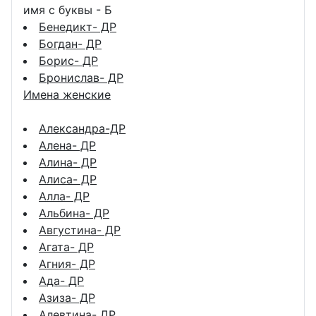
имя с буквы - Б
Бенедикт- ДР
Богдан- ДР
Борис- ДР
Бронислав- ДР
Имена женские
Александра-ДР
Алена- ДР
Алина- ДР
Алиса- ДР
Алла- ДР
Альбина- ДР
Августина- ДР
Агата- ДР
Агния- ДР
Ада- ДР
Азиза- ДР
Алевтина- ДР