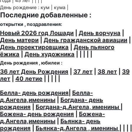
года | 45 лет | | | |
День рождение : кум | кума |
Последние добавленные :
открытки , поздравления:
Новый 2026 год Лошади
|
День ворчуна
|
День матери
|
День гражданской авиации
|
День проектировщика
|
День пьяного
ёжика
|
День художника
| | | | |
День рождения , юбилеи :
36 лет День Рождения
|
37 лет
|
38 лет
|
39
лет
|
40 летие
| | | | |
Белла- день рождения
|
Белла-
д.Ангела,именины
|
Богдана- день
рождения
|
Богдана-д.Ангела, именины
|
Божена- день рождения
|
Божена-
д.Ангела,именины
|
Бьянка- день
рождения
|
Бьянка-д.Ангела , именины
| | | |