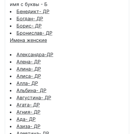
имя с буквы - Б
Бенедикт- ДР
Богдан- ДР
Борис- ДР
Бронислав- ДР
Имена женские
Александра-ДР
Алена- ДР
Алина- ДР
Алиса- ДР
Алла- ДР
Альбина- ДР
Августина- ДР
Агата- ДР
Агния- ДР
Ада- ДР
Азиза- ДР
Алевтина- ДР