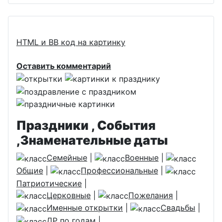
HTML и BB код на картинку
Оставить комментарий
Праздники , События
,Знаменательные даты
Семейные
|
Военные
|
Общие
|
Профессиональные
|
Патриотические
|
Церковные
|
Пожелания
|
Именные открытки
|
Свадьбы
|
ДР по годам
|