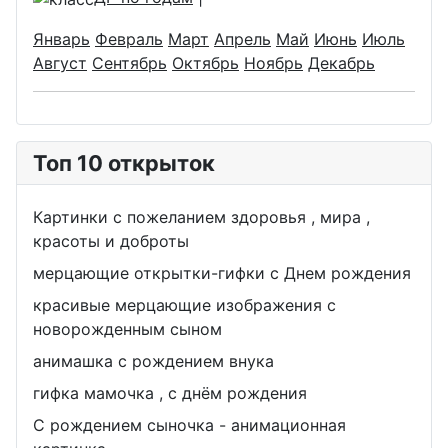
Январь
Февраль
Март
Апрель
Май
Июнь
Июль
Август
Сентябрь
Октябрь
Ноябрь
Декабрь
Топ 10 открыток
Картинки с пожеланием здоровья , мира ,
красоты и доброты
мерцающие открытки-гифки с Днем рождения
красивые мерцающие изображения с
новорожденным сыном
анимашка с рождением внука
гифка мамочка , с днём рождения
С рождением сыночка - анимационная