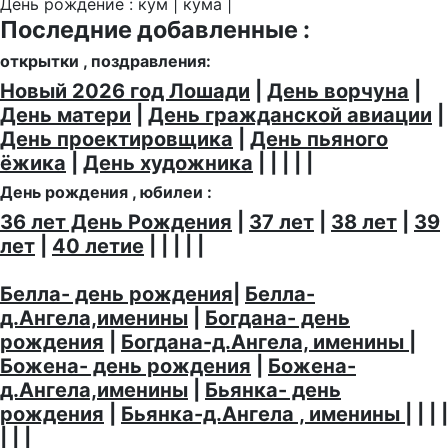
День рождение : кум | кума |
Последние добавленные :
открытки , поздравления:
Новый 2026 год Лошади
|
День ворчуна
|
День матери
|
День гражданской авиации
|
День проектировщика
|
День пьяного
ёжика
|
День художника
| | | | |
День рождения , юбилеи :
36 лет День Рождения
|
37 лет
|
38 лет
|
39
лет
|
40 летие
| | | | |
Белла- день рождения
|
Белла-
д.Ангела,именины
|
Богдана- день
рождения
|
Богдана-д.Ангела, именины
|
Божена- день рождения
|
Божена-
д.Ангела,именины
|
Бьянка- день
рождения
|
Бьянка-д.Ангела , именины
| | | |
| | |