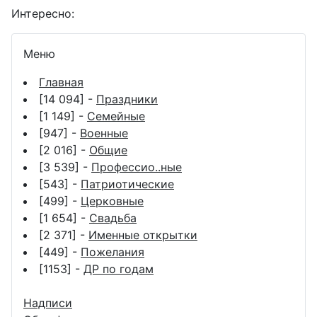
Интересно:
Меню
Главная
[14 094] -
Праздники
[1 149] -
Семейные
[947] -
Военные
[2 016] -
Общие
[3 539] -
Профессио..ные
[543] -
Патриотические
[499] -
Церковные
[1 654] -
Свадьба
[2 371] -
Именные открытки
[449] -
Пожелания
[1153] -
ДР по годам
Надписи