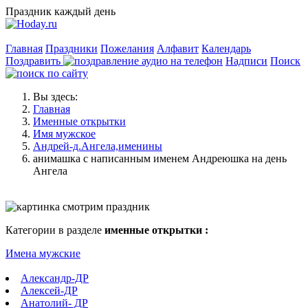
Праздник каждый день
Главная
Праздники
Пожелания
Алфавит
Календарь
Поздравить
Надписи
Поиск
Вы здесь:
Главная
Именные открытки
Имя мужское
Андрей-д.Ангела,именины
анимашка с написанным именем Андреюшка на день
Ангела
Категории в разделе
именные открытки :
Имена мужские
Александр-ДР
Алексей-ДР
Анатолий- ДР