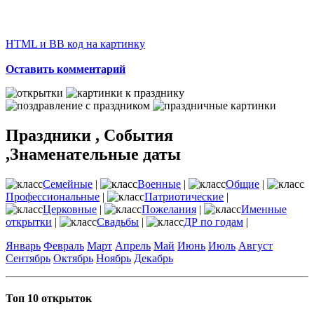
HTML и BB код на картинку
Оставить комментарий
Праздники , События
,Знаменательные даты
Семейные
|
Военные
|
Общие
|
Профессиональные
|
Патриотические
|
Церковные
|
Пожелания
|
Именные
открытки
|
Свадьбы
|
ДР по годам
|
Январь
Февраль
Март
Апрель
Май
Июнь
Июль
Август
Сентябрь
Октябрь
Ноябрь
Декабрь
Топ 10 открыток