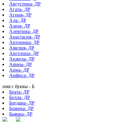
Августина- ДР
Агата- ДР
Агния- ДР
Ада- ДР
Азиза- ДР
Алевтина- ДР
Анастасия- ДР
Антонина- ДР
Амелия- ДР
Ангелина- ДР
Анжела- ДР
Арина- ДР
Анна- ДР
Анфиса- ДР
имя с буквы - Б
Беата- ДР
Белла- ДР
Богдана- ДР
Божена- ДР
Бьянка- ДР