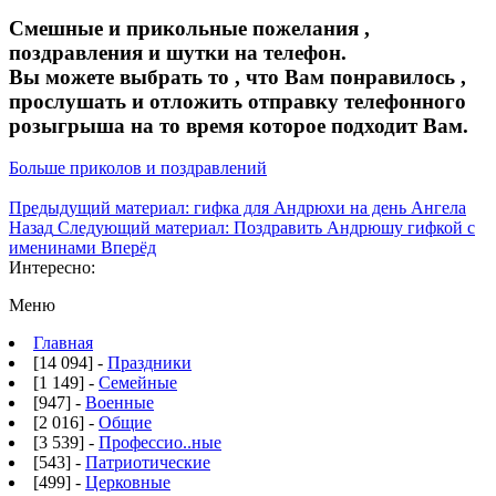
Смешные и прикольные пожелания ,
поздравления и шутки на телефон.
Вы можете выбрать то , что Вам понравилось ,
прослушать и отложить отправку телефонного
розыгрыша на то время которое подходит Вам.
Больше приколов и поздравлений
Предыдущий материал: гифка для Андрюхи на день Ангела
Назад
Следующий материал: Поздравить Андрюшу гифкой с
именинами
Вперёд
Интересно:
Меню
Главная
[14 094] -
Праздники
[1 149] -
Семейные
[947] -
Военные
[2 016] -
Общие
[3 539] -
Профессио..ные
[543] -
Патриотические
[499] -
Церковные