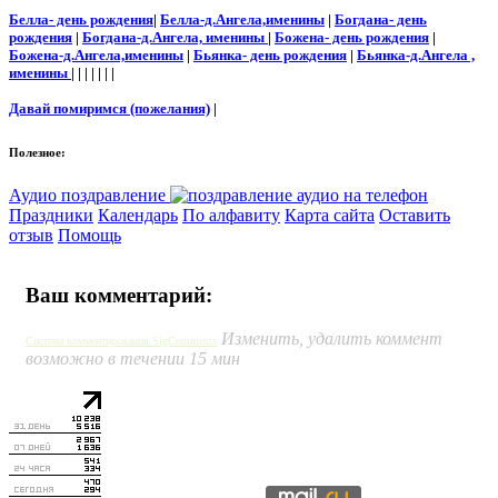
Белла- день рождения
|
Белла-д.Ангела,именины
|
Богдана- день
рождения
|
Богдана-д.Ангела, именины
|
Божена- день рождения
|
Божена-д.Ангела,именины
|
Бьянка- день рождения
|
Бьянка-д.Ангела ,
именины
| | | | | | |
Давай помиримся (пожелания)
|
Полезное:
Аудио поздравление
Праздники
Календарь
По алфавиту
Карта сайта
Оставить
отзыв
Помощь
Ваш комментарий:
Изменить, удалить коммент
Система комментирования SigComments
возможно в течении 15 мин