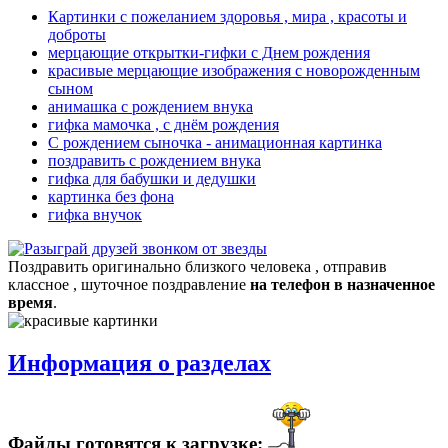
Картинки с пожеланием здоровья , мира , красоты и
доброты
мерцающие открытки-гифки с Днем рождения
красивые мерцающие изображения с новорожденным
сыном
анимашка с рождением внука
гифка мамочка , с днём рождения
С рождением сыночка - анимационная картинка
поздравить с рождением внука
гифка для бабушки и дедушки
картинка без фона
гифка внучок
Поздравить оригинально близкого человека , отправив
классное , шуточное поздравление
на телефон в назначенное
время
.
Информация о разделах
Файлы готовятся к загрузке: