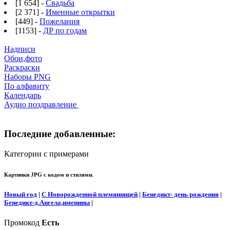
[1 654] -
Свадьба
[2 371] -
Именные открытки
[449] -
Пожелания
[1153] -
ДР по годам
Надписи
Обои,фото
Раскраски
Наборы PNG
По алфавиту
Календарь
Аудио поздравление
Последние добавленные:
Категории с примерами
Картинки JPG с кодом и стилями.
Новый год
|
С Новорожденной племянницей
|
Бенедикт- день рождения
|
Бенедикт-д.Ангела,именины
|
Промокод
Есть