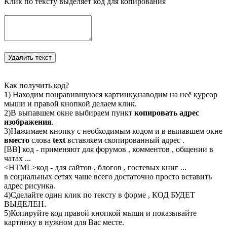
Клик по тексту выделяет код для копирования
Как получить код?
1) Находим понравившуюся картинку,наводим на неё курсор
мыши и правой кнопкой делаем клик.
2)В выпавшем окне выбираем пункт
копировать адрес
изображения
.
3)Нажимаем кнопку с необходимым кодом и в выпавшем окне
вместо
слова
text
вставляем скопированный адрес .
[BB] код - применяют для форумов , комментов , общении в
чатах ...
<
HTML
>код - для сайтов , блогов , гостевых книг ...
в социальных сетях чаше всего достаточно просто вставить
адрес рисунка.
4)Сделайте один клик по тексту в форме , КОД БУДЕТ
ВЫДЕЛЕН.
5)Копируйте код правой кнопкой мыши и показывайте
картинку в нужном для Вас месте.