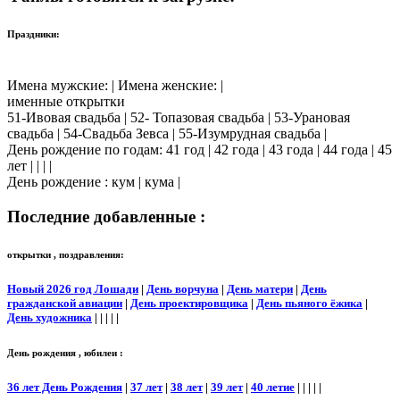
Праздники:
Имена мужские: | Имена женские: |
именные открытки
51-Ивовая свадьба | 52- Топазовая свадьба | 53-Урановая
свадьба | 54-Свадьба Зевса | 55-Изумрудная свадьба |
День рождение по годам: 41 год | 42 года | 43 года | 44 года | 45
лет | | | |
День рождение : кум | кума |
Последние добавленные :
открытки , поздравления:
Новый 2026 год Лошади
|
День ворчуна
|
День матери
|
День
гражданской авиации
|
День проектировщика
|
День пьяного ёжика
|
День художника
| | | | |
День рождения , юбилеи :
36 лет День Рождения
|
37 лет
|
38 лет
|
39 лет
|
40 летие
| | | | |