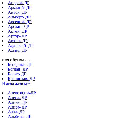
Андрей- ДР
Аркадий- ДР
Антон- ДР
Альберт- ДР
Арсений- ДР
Арслан- ДР
Артем- ДР
Артур- ДР
Архип- ДР
Афанасий- ДР
Ахмед- ДР
имя с буквы - Б
Бенедикт- ДР
Богдан- ДР
Борис- ДР
Бронислав- ДР
Имена женские
Александра-ДР
Алена- ДР
Алина- ДР
Алиса- ДР
Алла- ДР
Альбина- ДР