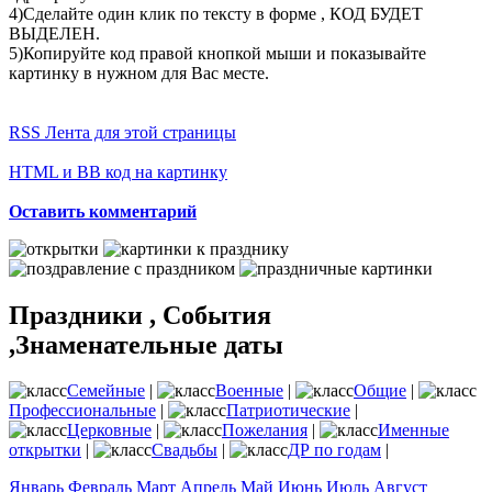
4)Сделайте один клик по тексту в форме , КОД БУДЕТ
ВЫДЕЛЕН.
5)Копируйте код правой кнопкой мыши и показывайте
картинку в нужном для Вас месте.
RSS Лента для этой страницы
HTML и BB код на картинку
Оставить комментарий
Праздники , События
,Знаменательные даты
Семейные
|
Военные
|
Общие
|
Профессиональные
|
Патриотические
|
Церковные
|
Пожелания
|
Именные
открытки
|
Свадьбы
|
ДР по годам
|
Январь
Февраль
Март
Апрель
Май
Июнь
Июль
Август