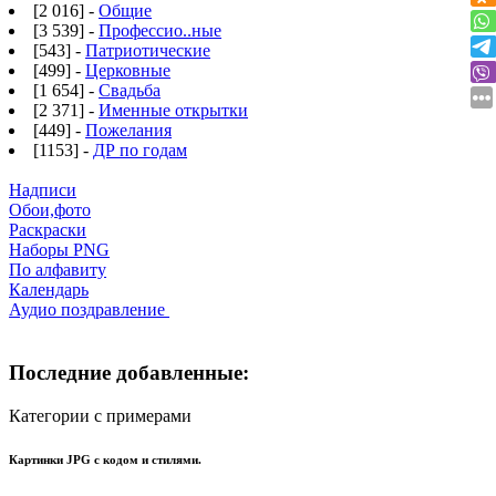
[2 016] -
Общие
[3 539] -
Профессио..ные
[543] -
Патриотические
[499] -
Церковные
[1 654] -
Свадьба
[2 371] -
Именные открытки
[449] -
Пожелания
[1153] -
ДР по годам
Надписи
Обои,фото
Раскраски
Наборы PNG
По алфавиту
Календарь
Аудио поздравление
Последние добавленные:
Категории с примерами
Картинки JPG с кодом и стилями.