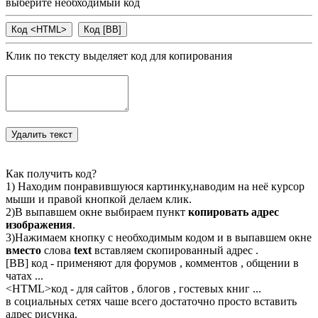
выберите необходимый код
Клик по тексту выделяет код для копирования
Как получить код?
1) Находим понравившуюся картинку,наводим на неё курсор
мыши и правой кнопкой делаем клик.
2)В выпавшем окне выбираем пункт
копировать адрес
изображения
.
3)Нажимаем кнопку с необходимым кодом и в выпавшем окне
вместо
слова
text
вставляем скопированный адрес .
[BB] код - применяют для форумов , комментов , общении в
чатах ...
<
HTML
>код - для сайтов , блогов , гостевых книг ...
в социальных сетях чаше всего достаточно просто вставить
адрес рисунка.