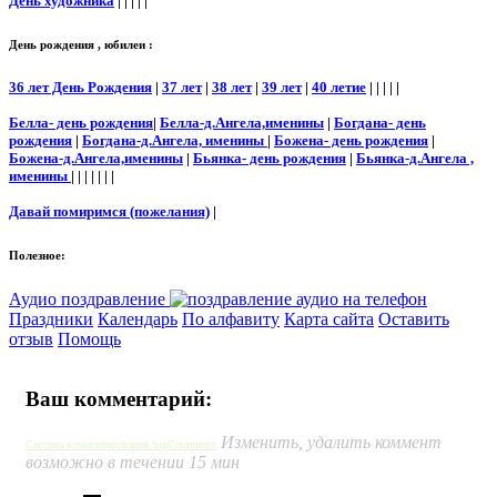
День художника
| | | | |
День рождения , юбилеи :
36 лет День Рождения
|
37 лет
|
38 лет
|
39 лет
|
40 летие
| | | | |
Белла- день рождения
|
Белла-д.Ангела,именины
|
Богдана- день
рождения
|
Богдана-д.Ангела, именины
|
Божена- день рождения
|
Божена-д.Ангела,именины
|
Бьянка- день рождения
|
Бьянка-д.Ангела ,
именины
| | | | | | |
Давай помиримся (пожелания)
|
Полезное:
Аудио поздравление
Праздники
Календарь
По алфавиту
Карта сайта
Оставить
отзыв
Помощь
Ваш комментарий:
Изменить, удалить коммент
Система комментирования SigComments
возможно в течении 15 мин