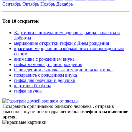
Сентябрь
Октябрь
Ноябрь
Декабрь
Топ 10 открыток
Картинки с пожеланием здоровья , мира , красоты и
доброты
мерцающие открытки-гифки с Днем рождения
красивые мерцающие изображения с новорожденным
сыном
анимашка с рождением внука
гифка мамочка , с днём рождения
С рождением сыночка - анимационная картинка
поздравить с рождением внука
гифка для бабушки и дедушки
картинка без фона
гифка внучок
Поздравить оригинально близкого человека , отправив
классное , шуточное поздравление
на телефон в назначенное
время
.