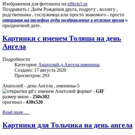
Изображения для фотошопа на
effects1.ru
Поздравить с Днём Рождения друга, подругу , коллегу ,
родственника , сослуживца или просто знакомого - просто
отправив на телефон ауди поздравление в нужное время
к
праздничной дате.
Картинки с именем Толяша на день
Ангела
Подробности
Категория:
Анатолий-д.Ангела,именины
Создано: 17 августа 2020
Просмотров: 293
Анатолий - день Ангела , именины-5
формат -
GIF
размер мини -
250x302
оригинал -
430x520
Read more …
Картинки для Тольчика на день ангела