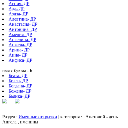
Агния- ДР
Ада- ДР
Азиза- ДР
Алевтина- ДР
Анастасия- ДР
Антонина- ДР
Амелия- ДР
Ангелина- ДР
Анжела- ДР
Арина- ДР
Анна- ДР
Анфиса- ДР
имя с буквы - Б
Беата- ДР
Белла- ДР
Богдана- ДР
Божена- ДР
Бьянка- ДР
Раздел :
Именные открытки
| категория :
Анатолий - день
Ангела , именины