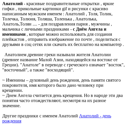
Анатолий
- красивые поздравительные открытки , яркие
гифки , прикольные картинки gif и рисунки с красиво
написанным мужским именем : Анатолий , Толя, Толик,
Толечка, Толюня, Толяша, Толенька , Анатолька,
Анатоль,Толян .... - для поздравления парня , мужчины ,
мальчика с личными праздниками -
с Днём Ангела и
именинами
, которые можно использовать для создания
плейкастов , отправить изображение по почте , поделиться с
друзьями в соц сетях или скачать их бесплатно на компьютер .
Анатолием древние греки называли жителя Анатолии
(древнее название Малой Азии, находящейся на востоке от
Греции). "Анатоле" в переводе с греческого означает "восток",
"восточный", а также "восходящий".
~ Именины – духовный день рождения, день памяти святого
покровителя, имя которого было дано человеку при
крещении.
~ Днем Ангела считается день крещения. Но в народе эти два
понятия часто отождествляют, несмотря на их разное
значение.
Другие праздники с именем Анатолий
Анатолий - день
рождения