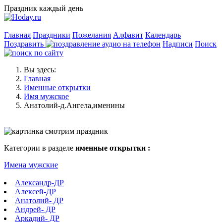
Праздник каждый день
Главная
Праздники
Пожелания
Алфавит
Календарь
Поздравить
Надписи
Поиск
Вы здесь:
Главная
Именные открытки
Имя мужское
Анатолий-д.Ангела,именины
Категории в разделе
именные открытки :
Имена мужские
Александр-ДР
Алексей-ДР
Анатолий- ДР
Андрей- ДР
Аркадий- ДР