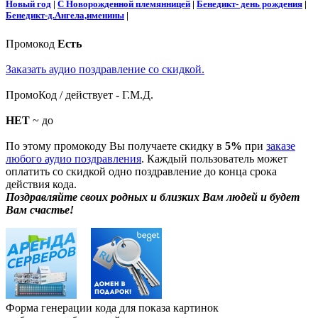
Новый год
|
С Новорожденной племянницей
|
Бенедикт- день рождения
|
Бенедикт-д.Ангела,именины
|
Промокод
Есть
Заказать аудио поздравление со скидкой.
ПромоКод / действует - Г.М.Д.
НЕТ
~ до
По этому промокоду Вы получаете скидку в
5%
при
заказе
любого аудио поздравления
. Каждый пользователь может
оплатить со скидкой одно поздравление до конца срока
действия кода.
Поздравляйте своих родных и близких Вам людей и будет
Вам счастье!
Форма генерации кода для показа картинок