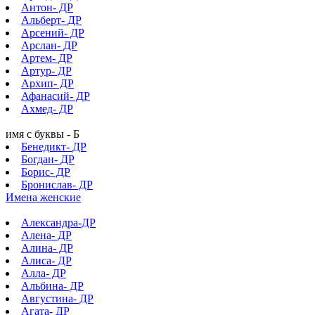
Антон- ДР
Альберт- ДР
Арсений- ДР
Арслан- ДР
Артем- ДР
Артур- ДР
Архип- ДР
Афанасий- ДР
Ахмед- ДР
имя с буквы - Б
Бенедикт- ДР
Богдан- ДР
Борис- ДР
Бронислав- ДР
Имена женские
Александра-ДР
Алена- ДР
Алина- ДР
Алиса- ДР
Алла- ДР
Альбина- ДР
Августина- ДР
Агата- ДР