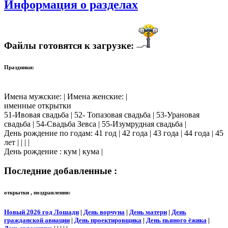
Информация о разделах
Файлы готовятся к загрузке:
Праздники:
Имена мужские: | Имена женские: |
именные открытки
51-Ивовая свадьба | 52- Топазовая свадьба | 53-Урановая
свадьба | 54-Свадьба Зевса | 55-Изумрудная свадьба |
День рождение по годам: 41 год | 42 года | 43 года | 44 года | 45
лет | | | |
День рождение : кум | кума |
Последние добавленные :
открытки , поздравления:
Новый 2026 год Лошади
|
День ворчуна
|
День матери
|
День
гражданской авиации
|
День проектировщика
|
День пьяного ёжика
|