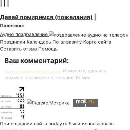
| | |
Давай помиримся (пожелания)
|
Полезное:
Аудио поздравление
Праздники
Календарь
По алфавиту
Карта сайта
Оставить отзыв
Помощь
Ваш комментарий:
Изменить, удалить
Система комментирования SigComments
коммент возможно в течении 15 мин
При создании сайта hoday.ru были использованы