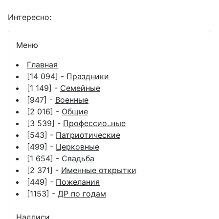
Интересно:
Меню
Главная
[14 094] -
Праздники
[1 149] -
Семейные
[947] -
Военные
[2 016] -
Общие
[3 539] -
Профессио..ные
[543] -
Патриотические
[499] -
Церковные
[1 654] -
Свадьба
[2 371] -
Именные открытки
[449] -
Пожелания
[1153] -
ДР по годам
Надписи