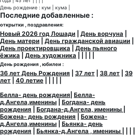
года | 45 лет | | | |
День рождение : кум | кума |
Последние добавленные :
открытки , поздравления:
Новый 2026 год Лошади
|
День ворчуна
|
День матери
|
День гражданской авиации
|
День проектировщика
|
День пьяного
ёжика
|
День художника
| | | | |
День рождения , юбилеи :
36 лет День Рождения
|
37 лет
|
38 лет
|
39
лет
|
40 летие
| | | | |
Белла- день рождения
|
Белла-
д.Ангела,именины
|
Богдана- день
рождения
|
Богдана-д.Ангела, именины
|
Божена- день рождения
|
Божена-
д.Ангела,именины
|
Бьянка- день
рождения
|
Бьянка-д.Ангела , именины
| | | |