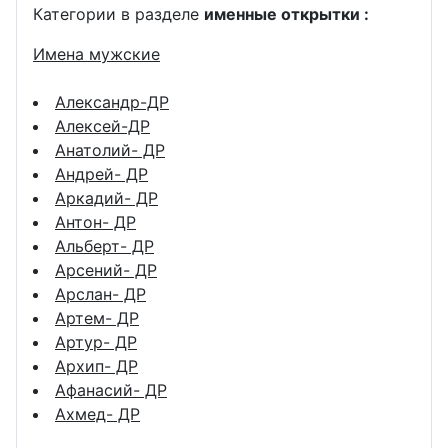
Категории в разделе
именные открытки :
Имена мужские
Александр-ДР
Алексей-ДР
Анатолий- ДР
Андрей- ДР
Аркадий- ДР
Антон- ДР
Альберт- ДР
Арсений- ДР
Арслан- ДР
Артем- ДР
Артур- ДР
Архип- ДР
Афанасий- ДР
Ахмед- ДР