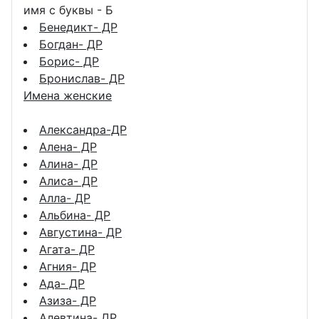
имя с буквы - Б
Бенедикт- ДР
Богдан- ДР
Борис- ДР
Бронислав- ДР
Имена женские
Александра-ДР
Алена- ДР
Алина- ДР
Алиса- ДР
Алла- ДР
Альбина- ДР
Августина- ДР
Агата- ДР
Агния- ДР
Ада- ДР
Азиза- ДР
Алевтина- ДР