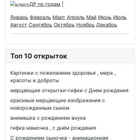
ДР по годам
|
Январь
Февраль
Март
Апрель
Май
Июнь
Июль
Август
Сентябрь
Октябрь
Ноябрь
Декабрь
Топ 10 открыток
Картинки с пожеланием здоровья , мира ,
красоты и доброты
мерцающие открытки-гифки с Днем рождения
красивые мерцающие изображения с
новорожденным сыном
анимашка с рождением внука
гифка мамочка , с днём рождения
С рождением сыночка - анимационная