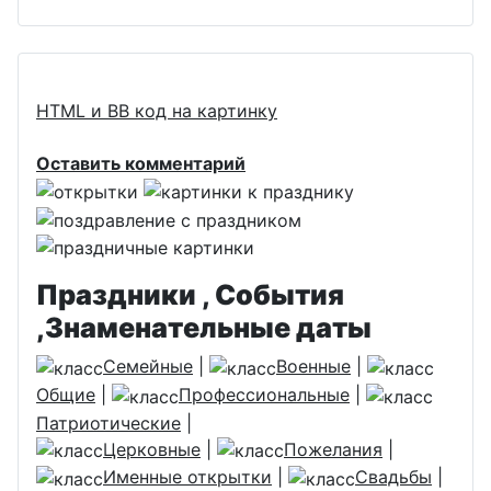
HTML и BB код на картинку
Оставить комментарий
Праздники , События
,Знаменательные даты
Семейные
|
Военные
|
Общие
|
Профессиональные
|
Патриотические
|
Церковные
|
Пожелания
|
Именные открытки
|
Свадьбы
|