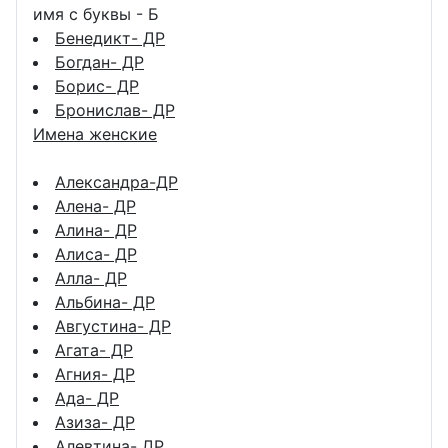
имя с буквы - Б
Бенедикт- ДР
Богдан- ДР
Борис- ДР
Бронислав- ДР
Имена женские
Александра-ДР
Алена- ДР
Алина- ДР
Алиса- ДР
Алла- ДР
Альбина- ДР
Августина- ДР
Агата- ДР
Агния- ДР
Ада- ДР
Азиза- ДР
Алевтина- ДР