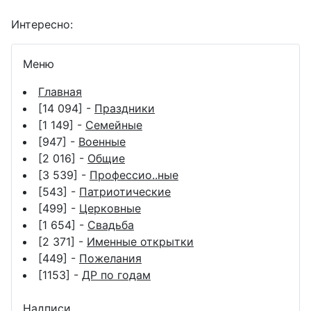
Интересно:
Меню
Главная
[14 094] -
Праздники
[1 149] -
Семейные
[947] -
Военные
[2 016] -
Общие
[3 539] -
Профессио..ные
[543] -
Патриотические
[499] -
Церковные
[1 654] -
Свадьба
[2 371] -
Именные открытки
[449] -
Пожелания
[1153] -
ДР по годам
Надписи