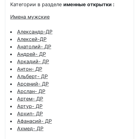
Категории в разделе
именные открытки :
Имена мужские
Александр-ДР
Алексей-ДР
Анатолий- ДР
Андрей- ДР
Аркадий- ДР
Антон- ДР
Альберт- ДР
Арсений- ДР
Арслан- ДР
Артем- ДР
Артур- ДР
Архип- ДР
Афанасий- ДР
Ахмед- ДР