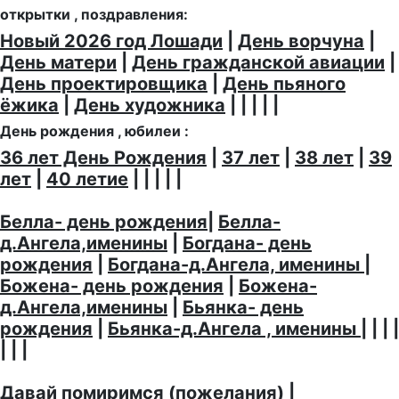
открытки , поздравления:
Новый 2026 год Лошади
|
День ворчуна
|
День матери
|
День гражданской авиации
|
День проектировщика
|
День пьяного
ёжика
|
День художника
| | | | |
День рождения , юбилеи :
36 лет День Рождения
|
37 лет
|
38 лет
|
39
лет
|
40 летие
| | | | |
Белла- день рождения
|
Белла-
д.Ангела,именины
|
Богдана- день
рождения
|
Богдана-д.Ангела, именины
|
Божена- день рождения
|
Божена-
д.Ангела,именины
|
Бьянка- день
рождения
|
Бьянка-д.Ангела , именины
| | | |
| | |
Давай помиримся (пожелания)
|