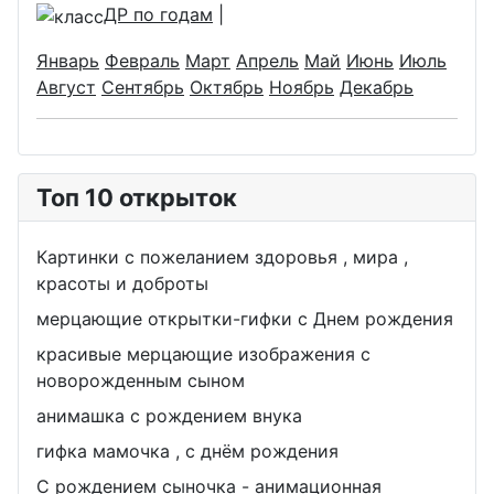
ДР по годам
|
Январь
Февраль
Март
Апрель
Май
Июнь
Июль
Август
Сентябрь
Октябрь
Ноябрь
Декабрь
Топ 10 открыток
Картинки с пожеланием здоровья , мира ,
красоты и доброты
мерцающие открытки-гифки с Днем рождения
красивые мерцающие изображения с
новорожденным сыном
анимашка с рождением внука
гифка мамочка , с днём рождения
С рождением сыночка - анимационная