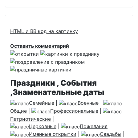
HTML и BB код на картинку
Оставить комментарий
Праздники , События
,Знаменательные даты
Семейные
|
Военные
|
Общие
|
Профессиональные
|
Патриотические
|
Церковные
|
Пожелания
|
Именные открытки
|
Свадьбы
|