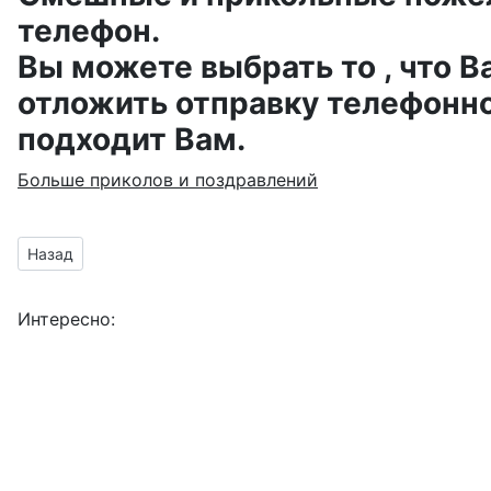
телефон.
Вы можете выбрать то , что В
отложить отправку телефонно
подходит Вам.
Больше приколов и поздравлений
Предыдущий материал: анимашка на хрустальную свадьбу
Назад
Интересно: