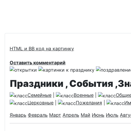
HTML и BB код на картинку
Оставить комментарий
Праздники , События ,З
Семейные
|
Военные
|
Общи
Церковные
|
Пожелания
|
Им
Январь
Февраль
Март
Апрель
Май
Июнь
Июль
Авгу