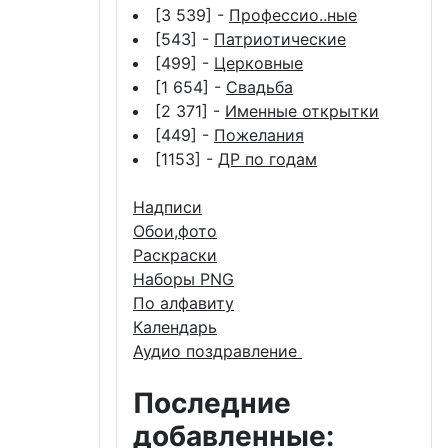
[3 539] -
Профессио..ные
[543] -
Патриотические
[499] -
Церковные
[1 654] -
Свадьба
[2 371] -
Именные открытки
[449] -
Пожелания
[1153] -
ДР по годам
Надписи
Обои,фото
Раскраски
Наборы PNG
По алфавиту
Календарь
Аудио поздравление
Последние
добавленные: