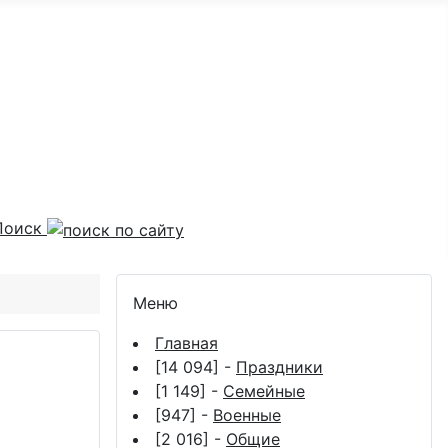
Поиск
Меню
Главная
[14 094] -
Праздники
[1 149] -
Семейные
[947] -
Военные
[2 016] -
Общие