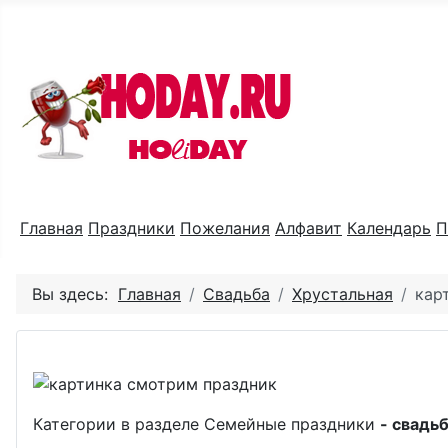
Праздник каждый день
Главная
Праздники
Пожелания
Алфавит
Календарь
П
Вы здесь:
Главная
Свадьба
Хрустальная
кар
Категории в разделе Семейные праздники
- свадьб