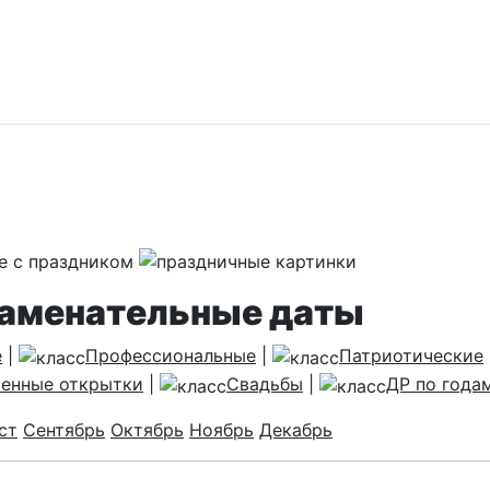
наменательные даты
е
|
Профессиональные
|
Патриотические
енные открытки
|
Свадьбы
|
ДР по года
ст
Сентябрь
Октябрь
Ноябрь
Декабрь