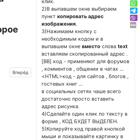
клик.
2)В выпавшем окне выбираем
пункт
копировать адрес
изображения
.
орое
3)Нажимаем кнопку с
необходимым кодом и в
выпавшем окне
вместо
слова
text
вставляем скопированный адрес .
[BB] код - применяют для форумов
, комментов , общении в чатах ...
Следующий материал: красивые картинки на 15 лет свад
Вперёд
<
HTML
>код - для сайтов , блогов ,
гостевых книг ...
в социальных сетях чаше всего
достаточно просто вставить
адрес рисунка.
4)Сделайте один клик по тексту в
форме , КОД БУДЕТ ВЫДЕЛЕН.
5)Копируйте код правой кнопкой
мыши и показывайте картинку в