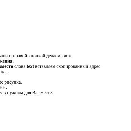
ыши и правой кнопкой делаем клик.
ажения
.
вместо
слова
text
вставляем скопированный адрес .
х ...
ес рисунка.
ЛЕН.
 в нужном для Вас месте.