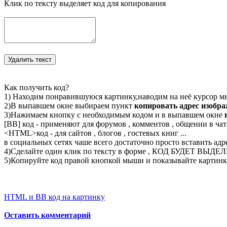
Клик по тексту выделяет код для копирования
Как получить код?
1) Находим понравившуюся картинку,наводим на неё курсор м
2)В выпавшем окне выбираем пункт
копировать адрес изобр
3)Нажимаем кнопку с необходимым кодом и в выпавшем окне
[BB] код - применяют для форумов , комментов , общении в чата
<
HTML
>код - для сайтов , блогов , гостевых книг ...
в социальных сетях чаше всего достаточно просто вставить адр
4)Сделайте один клик по тексту в форме , КОД БУДЕТ ВЫДЕ
5)Копируйте код правой кнопкой мыши и показывайте картинку
HTML и BB код на картинку
Оставить комментарий