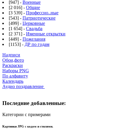
[947] -
Военные
[2 016] -
Общие
[3 539] -
Профессио..ные
[543] -
Патриотические
[499] -
Церковные
[1 654] -
Свадьба
[2 371] -
Именные открытки
[449] -
Пожелания
[1153] -
ДР по годам
Надписи
Обои,фото
Раскраски
Наборы PNG
По алфавиту
Календарь
Аудио поздравление
Последние добавленные:
Категории с примерами
Картинки JPG с кодом и стилями.