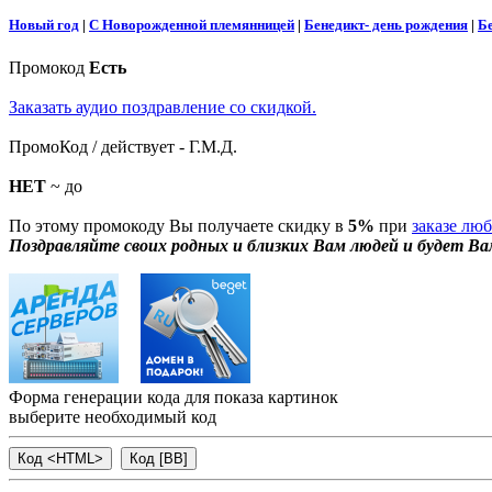
Новый год
|
С Новорожденной племянницей
|
Бенедикт- день рождения
|
Б
Промокод
Есть
Заказать аудио поздравление со скидкой.
ПромоКод / действует - Г.М.Д.
НЕТ
~ до
По этому промокоду Вы получаете скидку в
5%
при
заказе лю
Поздравляйте своих родных и близких Вам людей и будет Ва
Форма генерации кода для показа картинок
выберите необходимый код