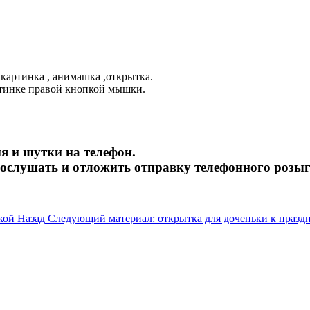
картинка , анимашка ,открытка.
ртинке правой кнопкой мышки.
я и шутки на телефон.
рослушать и отложить отправку телефонного розы
ткой
Назад
Следующий материал: открытка для доченьки к праз