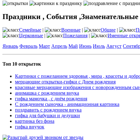
Праздники , События ,Знаменательные
Семейные
|
Военные
|
Общие
|
П
Церковные
|
Пожелания
|
Именные откр
Январь
Февраль
Март
Апрель
Май
Июнь
Июль
Август
Сентяб
Топ 10 открыток
Картинки с пожеланием здоровья , мира , красоты и добр
мерцающие открытки-гифки с Днем рождения
красивые мерцающие изображения с новорожденным сы
анимашка с рождением внука
гифка мамочка , с днём рождения
С рождением сыночка - анимационная картинка
поздравить с рождением внука
гифка для бабушки и дедушки
картинка без фона
гифка внучок