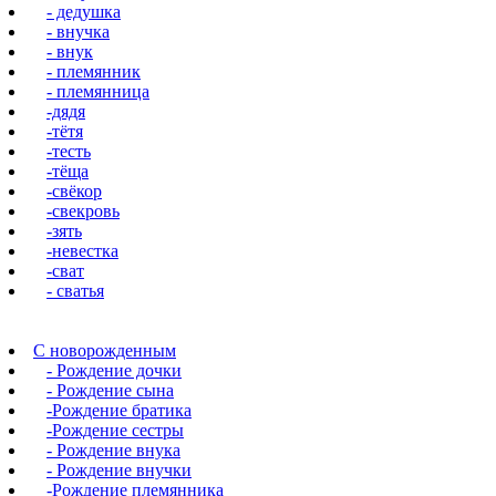
- дедушка
- внучка
- внук
- племянник
- племянница
-дядя
-тётя
-тесть
-тёща
-свёкор
-свекровь
-зять
-невестка
-сват
- сватья
С новорожденным
- Рождение дочки
- Рождение сына
-Рождение братика
-Рождение сестры
- Рождение внука
- Рождение внучки
-Рождение племянника