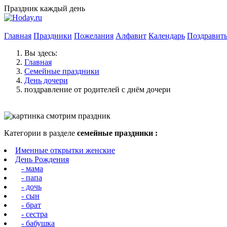
Праздник каждый день
Главная
Праздники
Пожелания
Алфавит
Календарь
Поздравит
Вы здесь:
Главная
Семейные праздники
День дочери
поздравление от родителей с днём дочери
Категории в разделе
семейные праздники :
Именные открытки женские
День Рождения
- мама
- папа
- дочь
- сын
- брат
- сестра
- бабушка