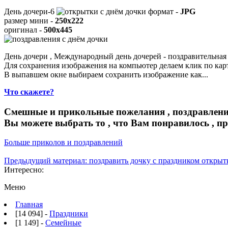
День дочери-6
формат -
JPG
размер мини -
250x222
оригинал -
500x445
День дочери , Международный день дочерей - поздравительная 
Для сохранения изображения на компьютер делаем клик по ка
В выпавшем окне выбираем
сохранить изображение как...
Что скажете?
Смешные и прикольные пожелания , поздравлени
Вы можете выбрать то , что Вам понравилось , п
Больше приколов и поздравлений
Предыдущий материал: поздравить дочку с праздником откры
Интересно:
Меню
Главная
[14 094] -
Праздники
[1 149] -
Семейные