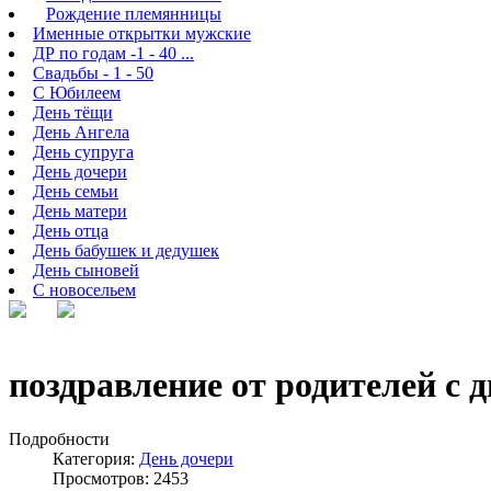
Рождение племянницы
Именные открытки мужские
ДР по годам -1 - 40 ...
Свадьбы - 1 - 50
С Юбилеем
День тёщи
День Ангела
День супруга
День дочери
День семьи
День матери
День отца
День бабушек и дедушек
День сыновей
С новосельем
поздравление от родителей с 
Подробности
Категория:
День дочери
Просмотров: 2453