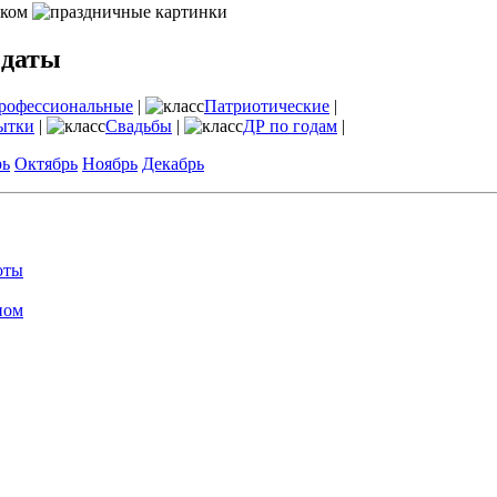
 даты
рофессиональные
|
Патриотические
|
ытки
|
Свадьбы
|
ДР по годам
|
рь
Октябрь
Ноябрь
Декабрь
оты
ном