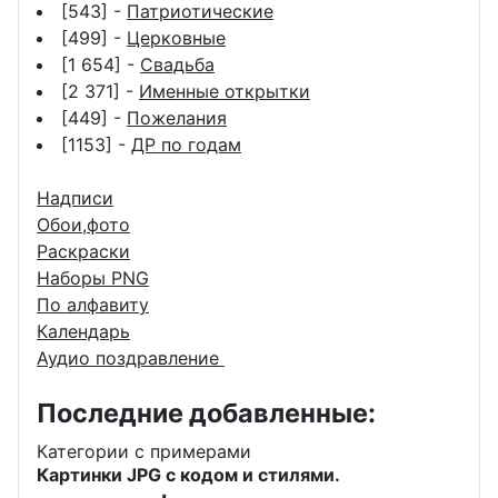
[543] -
Патриотические
[499] -
Церковные
[1 654] -
Свадьба
[2 371] -
Именные открытки
[449] -
Пожелания
[1153] -
ДР по годам
Надписи
Обои,фото
Раскраски
Наборы PNG
По алфавиту
Календарь
Аудио поздравление
Последние добавленные:
Категории с примерами
Картинки JPG с кодом и стилями.