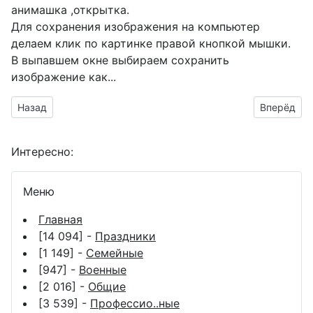
анимашка ,открытка.
Для сохранения изображения на компьютер
делаем клик по картинке правой кнопкой мышки.
В выпавшем окне выбираем
сохранить
изображение как...
Предыдущий материал: поздравить с днём офицера открыт
Следующий
Назад
Вперёд
Интересно:
Меню
Главная
[14 094] -
Праздники
[1 149] -
Семейные
[947] -
Военные
[2 016] -
Общие
[3 539] -
Профессио..ные