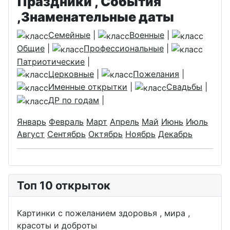
Праздники , События
,Знаменательные даты
Семейные
|
Военные
|
Общие
|
Профессиональные
|
Патриотические
|
Церковные
|
Пожелания
|
Именные открытки
|
Свадьбы
|
ДР по годам
|
Январь
Февраль
Март
Апрель
Май
Июнь
Июль
Август
Сентябрь
Октябрь
Ноябрь
Декабрь
Топ 10 открыток
Картинки с пожеланием здоровья , мира ,
красоты и доброты