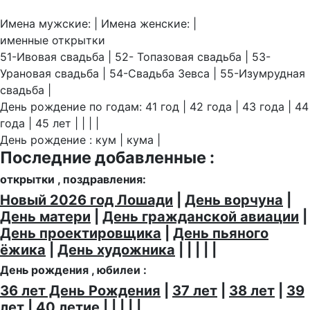
Имена мужские: | Имена женские: |
именные открытки
51-Ивовая свадьба | 52- Топазовая свадьба | 53-
Урановая свадьба | 54-Свадьба Зевса | 55-Изумрудная
свадьба |
День рождение по годам: 41 год | 42 года | 43 года | 44
года | 45 лет | | | |
День рождение : кум | кума |
Последние добавленные :
открытки , поздравления:
Новый 2026 год Лошади
|
День ворчуна
|
День матери
|
День гражданской авиации
|
День проектировщика
|
День пьяного
ёжика
|
День художника
| | | | |
День рождения , юбилеи :
36 лет День Рождения
|
37 лет
|
38 лет
|
39
лет
|
40 летие
| | | | |