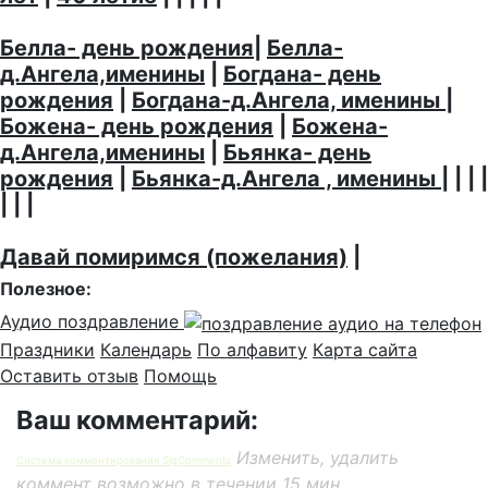
Белла- день рождения
|
Белла-
д.Ангела,именины
|
Богдана- день
рождения
|
Богдана-д.Ангела, именины
|
Божена- день рождения
|
Божена-
д.Ангела,именины
|
Бьянка- день
рождения
|
Бьянка-д.Ангела , именины
| | | |
| | |
Давай помиримся (пожелания)
|
Полезное:
Аудио поздравление
Праздники
Календарь
По алфавиту
Карта сайта
Оставить отзыв
Помощь
Ваш комментарий:
Изменить, удалить
Система комментирования SigComments
коммент возможно в течении 15 мин