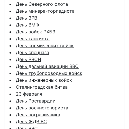
День Северного флота
День минера-торпедиста
День ЗРВ
День ВМФ
День войск РХБЗ
День танкиста
День космических войск
День спецназа
День РВСН
День дальней авиации ВВС
День трубопроводных войск
День инженерных войск
Сталинградская битва
23 февраля
День Росгвардии
День военного юриста
День пограничника
День ЖДВ ВС
День ВВС