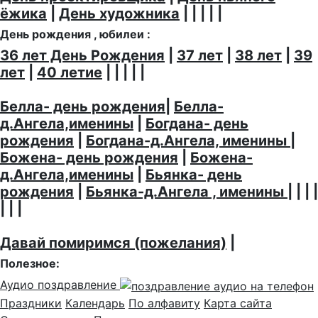
ёжика
|
День художника
| | | | |
День рождения , юбилеи :
36 лет День Рождения
|
37 лет
|
38 лет
|
39
лет
|
40 летие
| | | | |
Белла- день рождения
|
Белла-
д.Ангела,именины
|
Богдана- день
рождения
|
Богдана-д.Ангела, именины
|
Божена- день рождения
|
Божена-
д.Ангела,именины
|
Бьянка- день
рождения
|
Бьянка-д.Ангела , именины
| | | |
| | |
Давай помиримся (пожелания)
|
Полезное:
Аудио поздравление
Праздники
Календарь
По алфавиту
Карта сайта