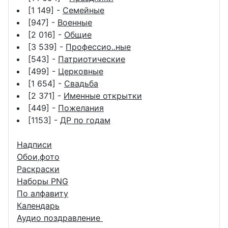
[1 149] -
Семейные
[947] -
Военные
[2 016] -
Общие
[3 539] -
Профессио..ные
[543] -
Патриотические
[499] -
Церковные
[1 654] -
Свадьба
[2 371] -
Именные открытки
[449] -
Пожелания
[1153] -
ДР по годам
Надписи
Обои,фото
Раскраски
Наборы PNG
По алфавиту
Календарь
Аудио поздравление