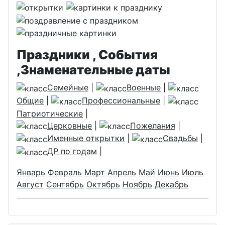
Праздники , События
,Знаменательные даты
Семейные
|
Военные
|
Общие
|
Профессиональные
|
Патриотические
|
Церковные
|
Пожелания
|
Именные открытки
|
Свадьбы
|
ДР по годам
|
Январь
Февраль
Март
Апрель
Май
Июнь
Июль
Август
Сентябрь
Октябрь
Ноябрь
Декабрь