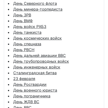
День Северного флота
День минера-торпедиста
День ЗРВ
День ВМФ
День войск РХБЗ
День танкиста
День космических войск
День спецназа
День РВСН
День дальней авиации ВВС
День трубопроводных войск
День инженерных войск
Сталинградская битва
23 февраля
День Росгвардии
День военного юриста
День пограничника
День ЖДВ ВС
День ВВС