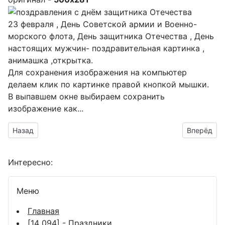
23 февраля , День Советской армии и Военно-
морского флота, День защитника Отечества , День
настоящих мужчин- поздравительная картинка ,
анимашка ,открытка.
Для сохранения изображения на компьютер
делаем клик по картинке правой кнопкой мышки.
В выпавшем окне выбираем
сохранить
изображение как...
Предыдущий материал: открытки с днём СА и ВМФ
Следующий
Назад
Вперёд
Интересно:
Меню
Главная
[14 094] -
Праздники