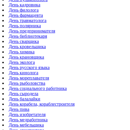
День кадровика
День филолога
День фармацевта
День травматолога
День полярника
День предпринимателя
День библиотекаря
День сварщика
День кровельщика
День химика
День крановщика
День эколога
День русского языка
День кинолога
День мореплавателя
День рыболовства
День социального работника
День сыродела
День балалайки
День корабела, кораблестроителя
День пива
День изобретателя
День медработника
День мебельщика