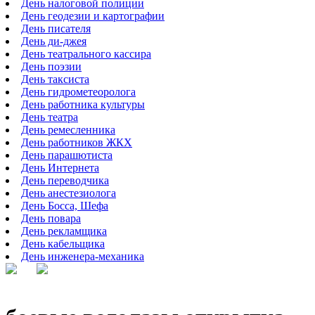
День налоговой полиции
День геодезии и картографии
День писателя
День ди-джея
День театрального кассира
День поэзии
День таксиста
День гидрометеоролога
День работника культуры
День театра
День ремесленника
День работников ЖКХ
День парашютиста
День Интернета
День переводчика
День анестезиолога
День Босса, Шефа
День повара
День рекламщика
День кабельщика
День инженера-механика