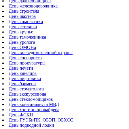
День дальнобойщика
День железнодорожника
День строителя
День шахтера
День гимнастики
День сетевика
День крупье
День таможенника
День уролога
День ОМОНа
День вневедомственной охраны
День сценариста
День прокуратуры
День печати
День ювелира
День лифтовика
День бармена
День стоматолога
День экскурсовода
День стекломойщиков
День криминалиста МВД
День хостинг-провайдера
День ФСКН
День ГУЭБиПК, ОБЭП, ОБХСС
День подводной лодки