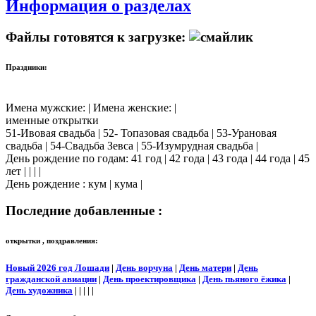
Информация о разделах
Файлы готовятся к загрузке:
Праздники:
Имена мужские: | Имена женские: |
именные открытки
51-Ивовая свадьба | 52- Топазовая свадьба | 53-Урановая
свадьба | 54-Свадьба Зевса | 55-Изумрудная свадьба |
День рождение по годам: 41 год | 42 года | 43 года | 44 года | 45
лет | | | |
День рождение : кум | кума |
Последние добавленные :
открытки , поздравления:
Новый 2026 год Лошади
|
День ворчуна
|
День матери
|
День
гражданской авиации
|
День проектировщика
|
День пьяного ёжика
|
День художника
| | | | |