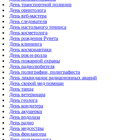
День транспортной полиции
День орнитолога
День веб-мастера
День следователя
День настольного тенниса
День косметолога
День рождения Рунета
День клининга
День космонавтики
День рок-н-ролла
День пожарной охраны
День радиолюбителя
День полиграфии, полиграфиста
День ликвидации радиационных аварий
День скорой мед помощи
День танца
День ветеринара
День геолога
День кондитера
День акушерки
День водолаза
День радио
День медсестры
День фрилансера
День пульмонолога