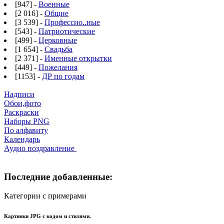
[947] -
Военные
[2 016] -
Общие
[3 539] -
Профессио..ные
[543] -
Патриотические
[499] -
Церковные
[1 654] -
Свадьба
[2 371] -
Именные открытки
[449] -
Пожелания
[1153] -
ДР по годам
Надписи
Обои,фото
Раскраски
Наборы PNG
По алфавиту
Календарь
Аудио поздравление
Последние добавленные:
Категории с примерами
Картинки JPG с кодом и стилями.