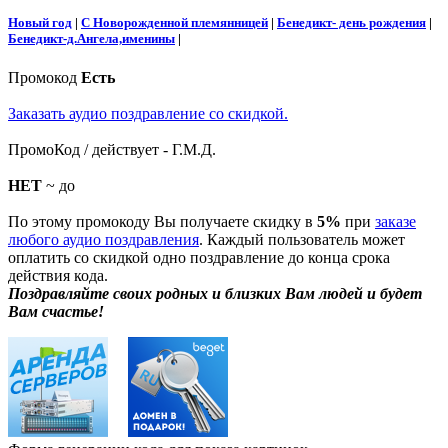
Новый год
|
С Новорожденной племянницей
|
Бенедикт- день рождения
|
Бенедикт-д.Ангела,именины
|
Промокод
Есть
Заказать аудио поздравление со скидкой.
ПромоКод / действует - Г.М.Д.
НЕТ
~ до
По этому промокоду Вы получаете скидку в
5%
при
заказе
любого аудио поздравления
. Каждый пользователь может
оплатить со скидкой одно поздравление до конца срока
действия кода.
Поздравляйте своих родных и близких Вам людей и будет
Вам счастье!