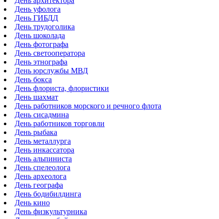
День архитектора
День уфолога
День ГИБДД
День трудоголика
День шоколада
День фотографа
День светооператора
День этнографа
День юрслужбы МВД
День бокса
День флориста, флористики
День шахмат
День работников морского и речного флота
День сисадмина
День работников торговли
День рыбака
День металлурга
День инкассатора
День альпиниста
День спелеолога
День археолога
День географа
День бодибилдинга
День кино
День физкультурника