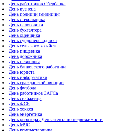
День работников Сбербанка
День кузнеца
День полиции (милиции)
День стекольщика
День налоговика
День бухгалтера
День оценщика
День сурдопереводчика
День сельского хозяйства
День пищевика
День дорожника
День невролога
День банковского работника
День юриста
День информатики
День гражданской авиации
День футбола
День работников ЗАГСа
День снабженца
День ФСБ
День хоккея
День энергетика
День риэлтора , День агента по недвижимости
День МЧС
День компьютерщика