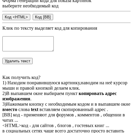
Форма генерации кода для показа картинок
выберите необходимый код
Клик по тексту выделяет код для копирования
Как получить код?
1) Находим понравившуюся картинку,наводим на неё курсор
мыши и правой кнопкой делаем клик.
2)В выпавшем окне выбираем пункт
копировать адрес
изображения
.
3)Нажимаем кнопку с необходимым кодом и в выпавшем окне
вместо
слова
text
вставляем скопированный адрес .
[BB] код - применяют для форумов , комментов , общении в
чатах ...
<
HTML
>код - для сайтов , блогов , гостевых книг ...
в социальных сетях чаше всего достаточно просто вставить