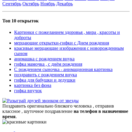
Сентябрь
Октябрь
Ноябрь
Декабрь
Топ 10 открыток
Картинки с пожеланием здоровья , мира , красоты и
доброты
мерцающие открытки-гифки с Днем рождения
красивые мерцающие изображения с новорожденным
сыном
анимашка с рождением внука
гифка мамочка , с днём рождения
С рождением сыночка - анимационная картинка
поздравить с рождением внука
гифка для бабушки и дедушки
картинка без фона
гифка внучок
Поздравить оригинально близкого человека , отправив
классное , шуточное поздравление
на телефон в назначенное
время
.