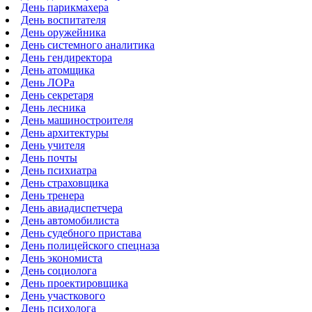
День парикмахера
День воспитателя
День оружейника
День системного аналитика
День гендиректора
День атомщика
День ЛОРа
День секретаря
День лесника
День машиностроителя
День архитектуры
День учителя
День почты
День психиатра
День страховщика
День тренера
День авиадиспетчера
День автомобилиста
День судебного пристава
День полицейского спецназа
День экономиста
День социолога
День проектировщика
День участкового
День психолога