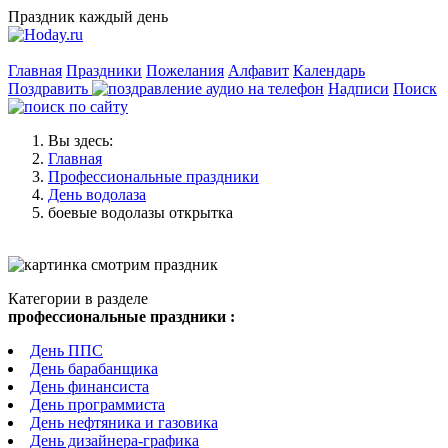
Праздник каждый день
Главная
Праздники
Пожелания
Алфавит
Календарь
Поздравить
Надписи
Поиск
Вы здесь:
Главная
Профессиональные праздники
День водолаза
боевые водолазы открытка
Категории в разделе
профессиональные праздники :
День ППС
День барабанщика
День финансиста
День программиста
День нефтяника и газовика
День дизайнера-графика