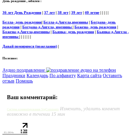
День рождения , юбилеи :
36 лет День Рождения
|
37 лет
|
38 лет
|
39 лет
|
40 летие
| | | | |
Белла- день рождения
|
Белла-д.Ангела,именины
|
Богдана- день
рождения
|
Богдана-д.Ангела, именины
|
Божена- день рождения
|
Божена-д.Ангела,именины
|
Бьянка- день рождения
|
Бьянка-д.Ангела ,
именины
| | | | | | |
Давай помиримся (пожелания)
|
Полезное:
Аудио поздравление
Праздники
Календарь
По алфавиту
Карта сайта
Оставить
отзыв
Помощь
Ваш комментарий:
Изменить, удалить коммент
Система комментирования SigComments
возможно в течении 15 мин