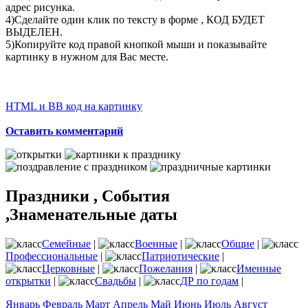
адрес рисунка.
4)Сделайте один клик по тексту в форме , КОД БУДЕТ
ВЫДЕЛЕН.
5)Копируйте код правой кнопкой мыши и показывайте
картинку в нужном для Вас месте.
HTML и BB код на картинку
Оставить комментарий
Праздники , События
,Знаменательные даты
Семейные
|
Военные
|
Общие
|
Профессиональные
|
Патриотические
|
Церковные
|
Пожелания
|
Именные
открытки
|
Свадьбы
|
ДР по годам
|
Январь
Февраль
Март
Апрель
Май
Июнь
Июль
Август