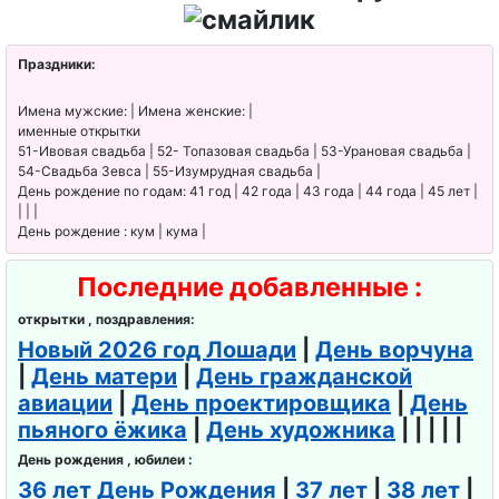
щика
День
Праздники:
транспортн
Имена мужские: | Имена женские: |
ой полиции
именные открытки
51-Ивовая свадьба | 52- Топазовая свадьба | 53-Урановая свадьба |
День
54-Свадьба Зевса | 55-Изумрудная свадьба |
День рождение по годам: 41 год | 42 года | 43 года | 44 года | 45 лет |
орнитолога
| | |
День рождение : кум | кума |
День веб-
мастера
Последние добавленные :
День
открытки , поздравления:
следовател
Новый 2026 год Лошади
|
День ворчуна
|
День матери
|
День гражданской
я
авиации
|
День проектировщика
|
День
День
пьяного ёжика
|
День художника
| | | | |
настольног
День рождения , юбилеи :
о тенниса
36 лет День Рождения
|
37 лет
|
38 лет
|