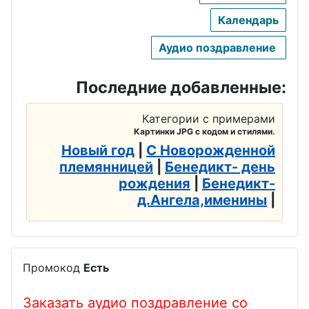
географа
а
День
Календарь
авиадиспет
День
День
Аудио поздравление
чера
бодибилдин
анестезиол
га
ога
День
Последние добавленные:
автомобили
День кино
День Босса,
ста
Категории с примерами
Шефа
День
Картинки JPG с кодом и стилями.
День
физкультур
День
Новый год
|
С Новорожденной
судебного
ника
племянницей
|
Бенедикт- день
повара
пристава
рождения
|
Бенедикт-
День
День
д.Ангела,именины
|
День
дальнобой
рекламщик
полицейско
щика
а
го спецназа
День
День
Промокод
Есть
День
железнодор
кабельщика
экономиста
ожника
Заказать аудио поздравление со
День