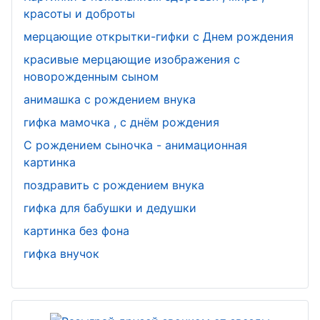
День
щиков
красоты и доброты
юриста
мерцающие открытки-гифки с Днем рождения
День
красивые мерцающие изображения с
информатик
новорожденным сыном
и
анимашка с рождением внука
День
гифка мамочка , с днём рождения
гражданско
С рождением сыночка - анимационная
й авиации
картинка
поздравить с рождением внука
День
гифка для бабушки и дедушки
футбола
картинка без фона
День
гифка внучок
работников
ЗАГСа
День