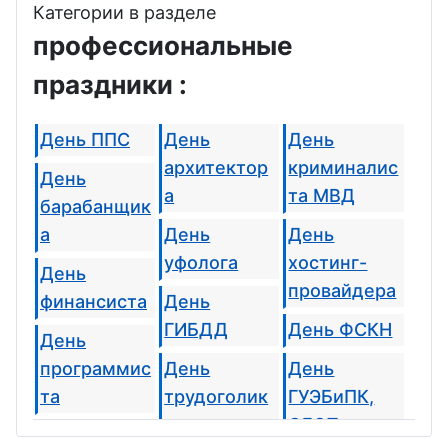
Категории в разделе
профессиональные
праздники :
День ППС
День
День
архитектор
криминалис
День
а
та МВД
барабанщик
а
День
День
уфолога
хостинг-
День
провайдера
финансиста
День
ГИБДД
День ФСКН
День
программис
День
День
та
трудоголик
ГУЭБиПК,
а
ОБЭП,
День