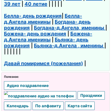
39 лет
|
40 летие
| | | | |
День
косметолог
Белла- день рождения
|
Белла-
а
д.Ангела,именины
|
Богдана- день
рождения
|
Богдана-д.Ангела, именины
|
День
Божена- день рождения
|
Божена-
рождения
д.Ангела,именины
|
Бьянка- день
Рунета
рождения
|
Бьянка-д.Ангела , именины
|
| | | | | |
День
клининга
Давай помиримся (пожелания)
|
День
космонавти
Полезное:
ки
Аудио поздравление
День рок-н-
Праздники
ролла
Календарь
По алфавиту
Карта сайта
День