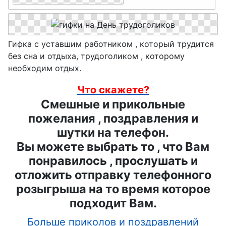
джея
аналитика
флориста,
День
День
флористики
театральног
гендиректо
Гифка с уставшим работником , который трудится
День
о кассира
ра
без сна и отдыха, трудоголиком , которому
шахмат
необходим отдых.
День
День
День
поэзии
Что скажете?
атомщика
работников
Смешные и прикольные
День
День ЛОРа
морского и
пожелания , поздравления и
таксиста
речного
День
шутки на телефон.
флота
День
секретаря
Вы можете выбрать то , что Вам
гидрометео
День
понравилось , прослушать и
День
ролога
сисадмина
отложить отправку телефонного
лесника
День
розыгрыша на то время которое
День
День
работника
подходит Вам.
работников
машиностр
культуры
торговли
Больше приколов и поздравлений
оителя