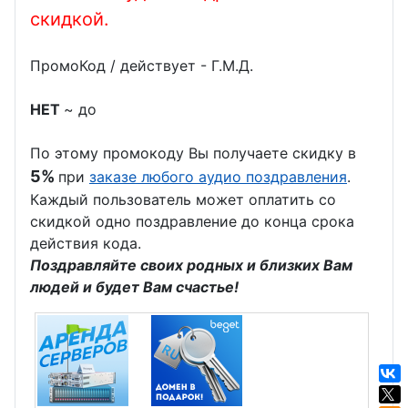
День
День
скидкой.
инженера-
социолога
строителя
механика
ПромоКод / действует - Г.М.Д.
День
День
проектиров
шахтера
НЕТ
~ до
щика
День
По этому промокоду Вы получаете скидку в
День
гимнастики
5%
при
заказе любого аудио поздравления
.
участкового
День
Каждый пользователь может оплатить со
скидкой одно поздравление до конца срока
День
сетевика
действия кода.
психолога
День
Поздравляйте своих родных и близких Вам
День
крупье
людей и будет Вам счастье!
работников
День
Сбербанка
таможенни
День
ка
кузнеца
День