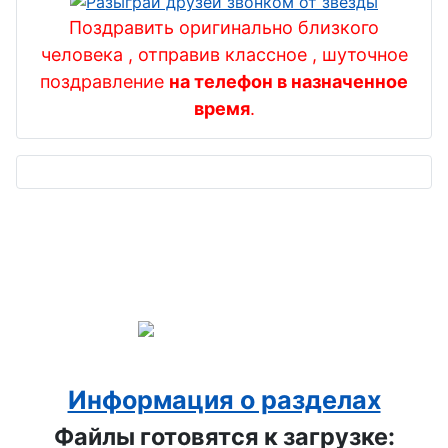
снабженца
Поздравить оригинально близкого
День ФСБ
человека , отправив классное , шуточное
поздравление
на телефон в назначенное
День хоккея
время
.
День
энергетика
День
риэлтора ,
День агента
по
недвижимо
сти
День МЧС
Информация о разделах
День
Файлы готовятся к загрузке:
компьютер