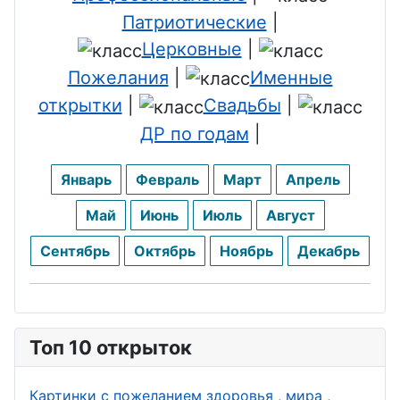
День
Патриотические
|
одчика
ювелира
Церковные
|
День
День
Пожелания
|
Именные
сельского
лифтовика
открытки
|
Свадьбы
|
хозяйства
День
ДР по годам
|
День
бармена
пищевика
Январь
Февраль
Март
Апрель
День
День
стоматолог
Май
Июнь
Июль
Август
дорожника
а
Сентябрь
Октябрь
Ноябрь
Декабрь
День
День
невролога
экскурсово
День
да
Топ 10 открыток
банковского
День
работника
стекломой
Картинки с пожеланием здоровья , мира ,