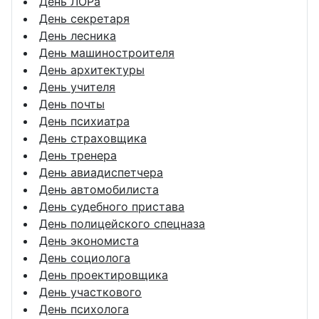
День ЛОРа
День секретаря
День лесника
День машиностроителя
День архитектуры
День учителя
День почты
День психиатра
День страховщика
День тренера
День авиадиспетчера
День автомобилиста
День судебного пристава
День полицейского спецназа
День экономиста
День социолога
День проектировщика
День участкового
День психолога