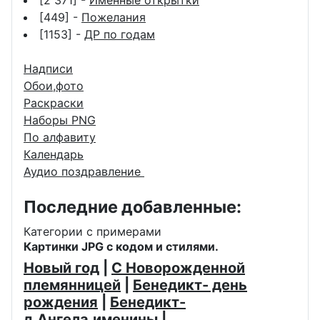
[2 371] -
Именные открытки
[449] -
Пожелания
[1153] -
ДР по годам
Надписи
Обои,фото
Раскраски
Наборы PNG
По алфавиту
Календарь
Аудио поздравление
Последние добавленные:
Категории с примерами
Картинки JPG с кодом и стилями.
Новый год
|
С Новорожденной
племянницей
|
Бенедикт- день
рождения
|
Бенедикт-
д.Ангела,именины
|