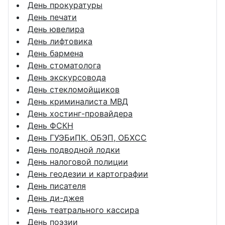
День прокуратуры
День печати
День ювелира
День лифтовика
День бармена
День стоматолога
День экскурсовода
День стекломойщиков
День криминалиста МВД
День хостинг-провайдера
День ФСКН
День ГУЭБиПК, ОБЭП, ОБХСС
День подводной лодки
День налоговой полиции
День геодезии и картографии
День писателя
День ди-джея
День театрального кассира
День поэзии