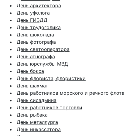
День архитектора
День уфолога
День ГИБДД
День трудоголика
День шоколада
День фотографа
День светооператора
День этнографа
День юрслужбы МВД
День бокса
День флориста, флористики
День шахмат
День работников морского и речного флота
День сисадмина
День работников торговли
День рыбака
День металлурга
День инкассатора