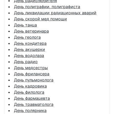
День радиолюбителя
День полиграфии, полиграфиста
День ликвидации радиационных аварий
День скорой мед помощи
День танца
День ветеринара
День геолога
День кондитера
День акушерки
День водолаза
День радио
День медсестры
День фрилансера
День пульмонолога
День кадровика
День филолога
День фармацевта
День травматолога
День полярника