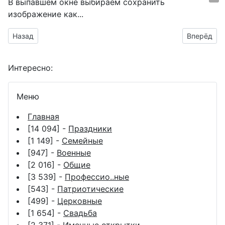
В выпавшем окне выбираем
сохранить
изображение как...
Предыдущий материал: международный день таможенника
Следующий
Назад
Вперёд
Интересно:
Меню
Главная
[14 094] -
Праздники
[1 149] -
Семейные
[947] -
Военные
[2 016] -
Общие
[3 539] -
Профессио..ные
[543] -
Патриотические
[499] -
Церковные
[1 654] -
Свадьба