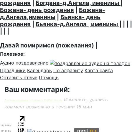
рождения
|
Богдана-д.Ангела, именины
|
Божена- день рождения
|
Божена-
д.Ангела,именины
|
Бьянка- день
рождения
|
Бьянка-д.Ангела , именины
| | | |
| | |
Давай помиримся (пожелания)
|
Полезное:
Аудио поздравление
Праздники
Календарь
По алфавиту
Карта сайта
Оставить отзыв
Помощь
Ваш комментарий:
Изменить, удалить
Система комментирования SigComments
коммент возможно в течении 15 мин