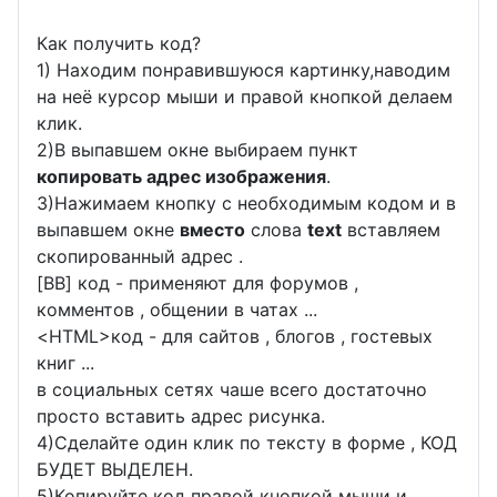
Как получить код?
1) Находим понравившуюся картинку,наводим
на неё курсор мыши и правой кнопкой делаем
клик.
2)В выпавшем окне выбираем пункт
копировать адрес изображения
.
3)Нажимаем кнопку с необходимым кодом и в
выпавшем окне
вместо
слова
text
вставляем
скопированный адрес .
[BB] код - применяют для форумов ,
комментов , общении в чатах ...
<
HTML
>код - для сайтов , блогов , гостевых
книг ...
в социальных сетях чаше всего достаточно
просто вставить адрес рисунка.
4)Сделайте один клик по тексту в форме , КОД
БУДЕТ ВЫДЕЛЕН.
5)Копируйте код правой кнопкой мыши и