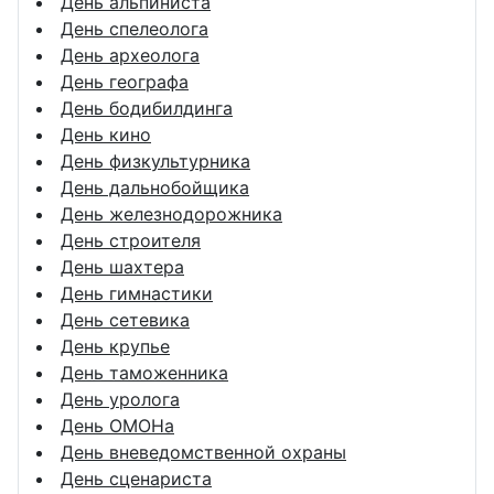
День альпиниста
День спелеолога
День археолога
День географа
День бодибилдинга
День кино
День физкультурника
День дальнобойщика
День железнодорожника
День строителя
День шахтера
День гимнастики
День сетевика
День крупье
День таможенника
День уролога
День ОМОНа
День вневедомственной охраны
День сценариста