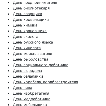
День предпринимателя
День библиотекаря
День сварщика
День кровельщика
День химика
День крановщика
День эколога
День русского языка
День кинолога
День мореплавателя
День рыболовства
День социального работника
День сыродела
День балалайки
День корабела, кораблестроителя
День пива
День изобретателя
День медработника
День мебельщика