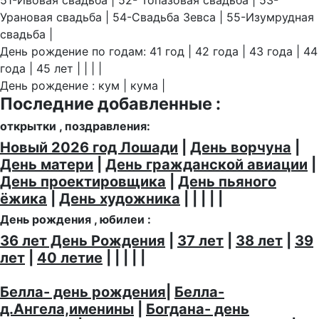
51-Ивовая свадьба | 52- Топазовая свадьба | 53-
Урановая свадьба | 54-Свадьба Зевса | 55-Изумрудная
свадьба |
День рождение по годам: 41 год | 42 года | 43 года | 44
года | 45 лет | | | |
День рождение : кум | кума |
Последние добавленные :
открытки , поздравления:
Новый 2026 год Лошади
|
День ворчуна
|
День матери
|
День гражданской авиации
|
День проектировщика
|
День пьяного
ёжика
|
День художника
| | | | |
День рождения , юбилеи :
36 лет День Рождения
|
37 лет
|
38 лет
|
39
лет
|
40 летие
| | | | |
Белла- день рождения
|
Белла-
д.Ангела,именины
|
Богдана- день