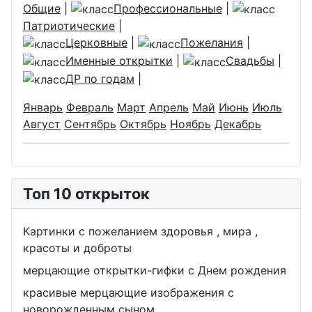
Общие
|
Профессиональные
|
Патриотические
|
Церковные
|
Пожелания
|
Именные открытки
|
Свадьбы
|
ДР по годам
|
Январь
Февраль
Март
Апрель
Май
Июнь
Июль
Август
Сентябрь
Октябрь
Ноябрь
Декабрь
Топ 10 открыток
Картинки с пожеланием здоровья , мира ,
красоты и доброты
мерцающие открытки-гифки с Днем рождения
красивые мерцающие изображения с
новорожденным сыном