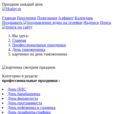
Праздник каждый день
Главная
Праздники
Пожелания
Алфавит
Календарь
Поздравить
Надписи
Поиск
Вы здесь:
Главная
Профессиональные праздники
День таможенника
картинки на день таможенника
Категории в разделе
профессиональные праздники :
День ППС
День барабанщика
День финансиста
День программиста
День нефтяника и газовика
День дизайнера-графика