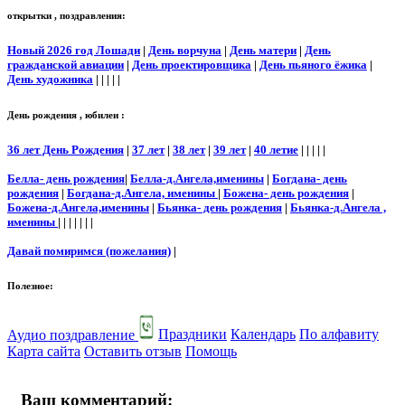
открытки , поздравления:
Новый 2026 год Лошади
|
День ворчуна
|
День матери
|
День
гражданской авиации
|
День проектировщика
|
День пьяного ёжика
|
День художника
| | | | |
День рождения , юбилеи :
36 лет День Рождения
|
37 лет
|
38 лет
|
39 лет
|
40 летие
| | | | |
Белла- день рождения
|
Белла-д.Ангела,именины
|
Богдана- день
рождения
|
Богдана-д.Ангела, именины
|
Божена- день рождения
|
Божена-д.Ангела,именины
|
Бьянка- день рождения
|
Бьянка-д.Ангела ,
именины
| | | | | | |
Давай помиримся (пожелания)
|
Полезное:
Аудио поздравление
Праздники
Календарь
По алфавиту
Карта сайта
Оставить отзыв
Помощь
Ваш комментарий: