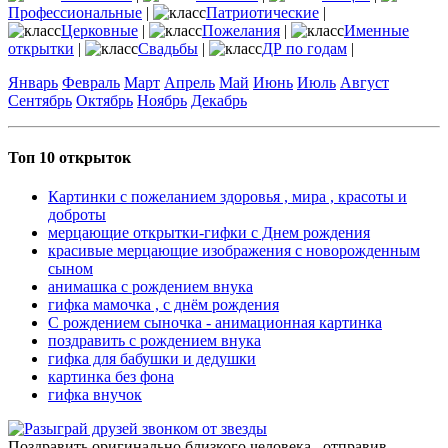
Профессиональные
|
Патриотические
|
Церковные
|
Пожелания
|
Именные
открытки
|
Свадьбы
|
ДР по годам
|
Январь
Февраль
Март
Апрель
Май
Июнь
Июль
Август
Сентябрь
Октябрь
Ноябрь
Декабрь
Топ 10 открыток
Картинки с пожеланием здоровья , мира , красоты и
доброты
мерцающие открытки-гифки с Днем рождения
красивые мерцающие изображения с новорожденным
сыном
анимашка с рождением внука
гифка мамочка , с днём рождения
С рождением сыночка - анимационная картинка
поздравить с рождением внука
гифка для бабушки и дедушки
картинка без фона
гифка внучок
Поздравить оригинально близкого человека , отправив