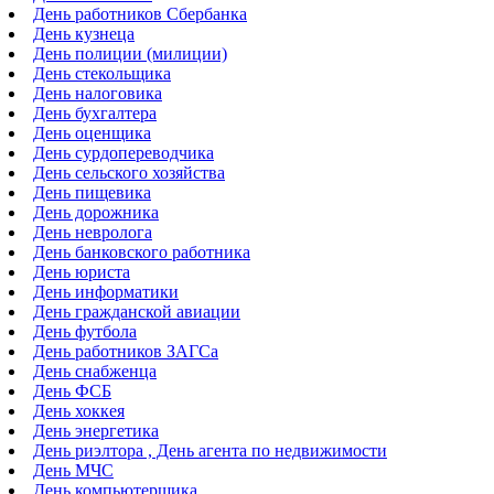
День работников Сбербанка
День кузнеца
День полиции (милиции)
День стекольщика
День налоговика
День бухгалтера
День оценщика
День сурдопереводчика
День сельского хозяйства
День пищевика
День дорожника
День невролога
День банковского работника
День юриста
День информатики
День гражданской авиации
День футбола
День работников ЗАГСа
День снабженца
День ФСБ
День хоккея
День энергетика
День риэлтора , День агента по недвижимости
День МЧС
День компьютерщика