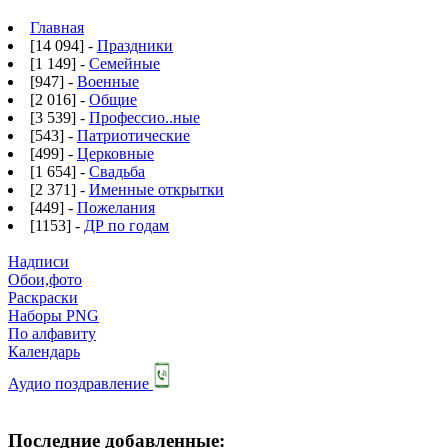
Главная
[14 094] -
Праздники
[1 149] -
Семейные
[947] -
Военные
[2 016] -
Общие
[3 539] -
Профессио..ные
[543] -
Патриотические
[499] -
Церковные
[1 654] -
Свадьба
[2 371] -
Именные открытки
[449] -
Пожелания
[1153] -
ДР по годам
Надписи
Обои,фото
Раскраски
Наборы PNG
По алфавиту
Календарь
Аудио поздравление
Последние добавленные: