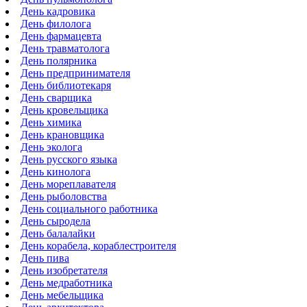
День кадровика
День филолога
День фармацевта
День травматолога
День полярника
День предпринимателя
День библиотекаря
День сварщика
День кровельщика
День химика
День крановщика
День эколога
День русского языка
День кинолога
День мореплавателя
День рыболовства
День социального работника
День сыродела
День балалайки
День корабела, кораблестроителя
День пива
День изобретателя
День медработника
День мебельщика