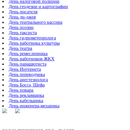
День налоговой полиции
День геодезии и картографии
День писателя
День ди-джея
День театрального кассира
День поэзии
День таксиста
День гидрометеоролога
День работника культуры
День театра
День ремесленника
День работников ЖКХ
День парашютиста
День Интернета
День переводчика
День анестезиолога
День Босса, Шефа
День повара
День рекламщика
День кабельщика
День инженера-механика