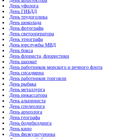
День архитектора
День уфолога
День ГИБДД
День трудоголика
День шоколада
День фотографа
День светооператора
День этнографа
День юрслужбы МВД
День бокса
День флориста, флористики
День шахмат
День работников морского и речного флота
День сисадмина
День работников торговли
День рыбака
День металлурга
День инкассатора
День альпиниста
День спелеолога
День археолога
День географа
День бодибилдинга
День кино
День физкультурника