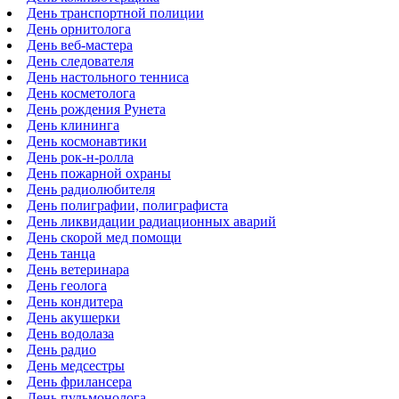
День транспортной полиции
День орнитолога
День веб-мастера
День следователя
День настольного тенниса
День косметолога
День рождения Рунета
День клининга
День космонавтики
День рок-н-ролла
День пожарной охраны
День радиолюбителя
День полиграфии, полиграфиста
День ликвидации радиационных аварий
День скорой мед помощи
День танца
День ветеринара
День геолога
День кондитера
День акушерки
День водолаза
День радио
День медсестры
День фрилансера
День пульмонолога