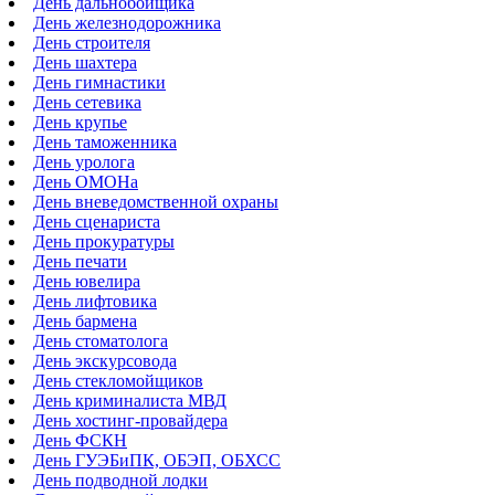
День дальнобойщика
День железнодорожника
День строителя
День шахтера
День гимнастики
День сетевика
День крупье
День таможенника
День уролога
День ОМОНа
День вневедомственной охраны
День сценариста
День прокуратуры
День печати
День ювелира
День лифтовика
День бармена
День стоматолога
День экскурсовода
День стекломойщиков
День криминалиста МВД
День хостинг-провайдера
День ФСКН
День ГУЭБиПК, ОБЭП, ОБХСС
День подводной лодки