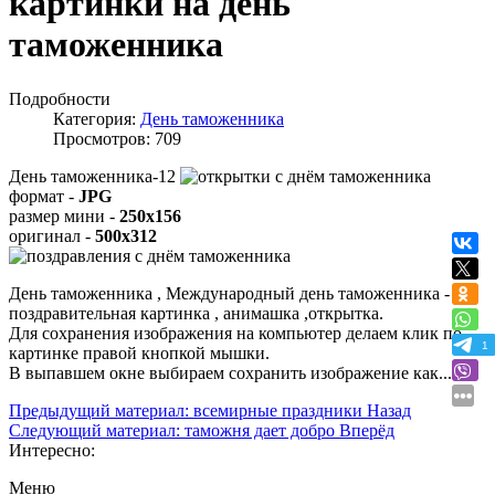
картинки на день
таможенника
Подробности
Категория:
День таможенника
Просмотров: 709
День таможенника-12
формат -
JPG
размер мини -
250x156
оригинал -
500x312
День таможенника , Международный день таможенника -
поздравительная картинка , анимашка ,открытка.
Для сохранения изображения на компьютер делаем клик по
1
картинке правой кнопкой мышки.
В выпавшем окне выбираем
сохранить изображение как...
Предыдущий материал: всемирные праздники
Назад
Следующий материал: таможня дает добро
Вперёд
Интересно:
Меню