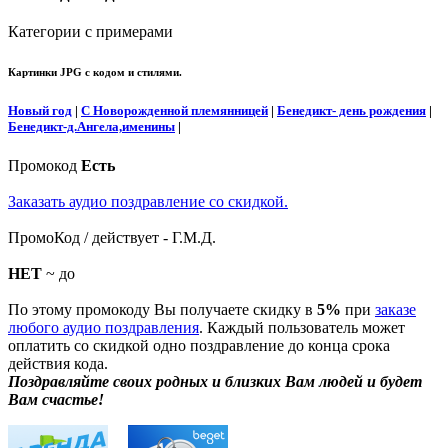
Категории с примерами
Картинки JPG с кодом и стилями.
Новый год
|
С Новорожденной племянницей
|
Бенедикт- день рождения
|
Бенедикт-д.Ангела,именины
|
Промокод
Есть
Заказать аудио поздравление со скидкой.
ПромоКод / действует - Г.М.Д.
НЕТ
~ до
По этому промокоду Вы получаете скидку в
5%
при
заказе
любого аудио поздравления
. Каждый пользователь может
оплатить со скидкой одно поздравление до конца срока
действия кода.
Поздравляйте своих родных и близких Вам людей и будет
Вам счастье!