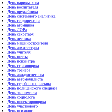
День парикмахера
День воспитателя
День оружейника
День системного аналитика
День гендиректора
День атомщика
День ЛОРа
День секретаря
День лесника
День машиностроителя
День архитектуры
День учителя
День почты
День психиатра
День страховщика
День тренера
День авиадиспетчера
День автомобилиста
День судебного пристава
День полицейского спецназа
День экономиста
День социолога
День проектировщика
День участкового
День психолога