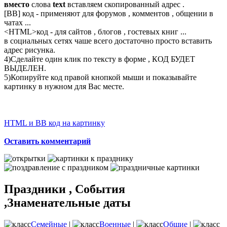
вместо
слова
text
вставляем скопированный адрес .
[BB] код - применяют для форумов , комментов , общении в
чатах ...
<
HTML
>код - для сайтов , блогов , гостевых книг ...
в социальных сетях чаше всего достаточно просто вставить
адрес рисунка.
4)Сделайте один клик по тексту в форме , КОД БУДЕТ
ВЫДЕЛЕН.
5)Копируйте код правой кнопкой мыши и показывайте
картинку в нужном для Вас месте.
HTML и BB код на картинку
Оставить комментарий
Праздники , События
,Знаменательные даты
Семейные
|
Военные
|
Общие
|