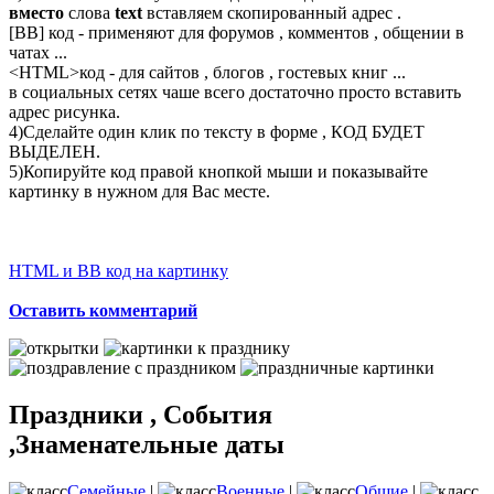
вместо
слова
text
вставляем скопированный адрес .
[BB] код - применяют для форумов , комментов , общении в
чатах ...
<
HTML
>код - для сайтов , блогов , гостевых книг ...
в социальных сетях чаше всего достаточно просто вставить
адрес рисунка.
4)Сделайте один клик по тексту в форме , КОД БУДЕТ
ВЫДЕЛЕН.
5)Копируйте код правой кнопкой мыши и показывайте
картинку в нужном для Вас месте.
HTML и BB код на картинку
Оставить комментарий
Праздники , События
,Знаменательные даты
Семейные
|
Военные
|
Общие
|