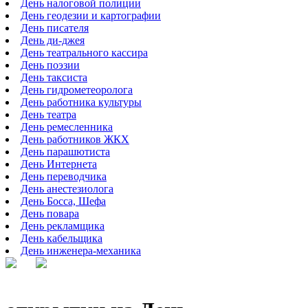
День налоговой полиции
День геодезии и картографии
День писателя
День ди-джея
День театрального кассира
День поэзии
День таксиста
День гидрометеоролога
День работника культуры
День театра
День ремесленника
День работников ЖКХ
День парашютиста
День Интернета
День переводчика
День анестезиолога
День Босса, Шефа
День повара
День рекламщика
День кабельщика
День инженера-механика