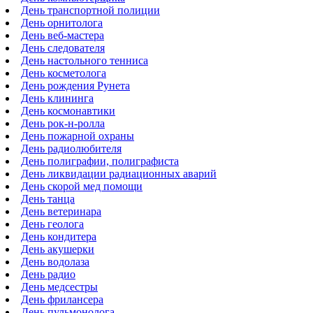
День транспортной полиции
День орнитолога
День веб-мастера
День следователя
День настольного тенниса
День косметолога
День рождения Рунета
День клининга
День космонавтики
День рок-н-ролла
День пожарной охраны
День радиолюбителя
День полиграфии, полиграфиста
День ликвидации радиационных аварий
День скорой мед помощи
День танца
День ветеринара
День геолога
День кондитера
День акушерки
День водолаза
День радио
День медсестры
День фрилансера
День пульмонолога