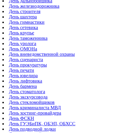
День дальнобойщика
День железнодорожника
День строителя
День шахтера
День гимнастики
День сетевика
День крупье
День таможенника
День уролога
День ОМОНа
День вневедомственной охраны
День сценариста
День прокуратуры
День печати
День ювелира
День лифтовика
День бармена
День стоматолога
День экскурсовода
День стекломойщиков
День криминалиста МВД
День хостинг-провайдера
День ФСКН
День ГУЭБиПК, ОБЭП, ОБХСС
День подводной лодки