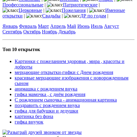
Профессиональные
|
Патриотические
|
Церковные
|
Пожелания
|
Именные
открытки
|
Свадьбы
|
ДР по годам
|
Январь
Февраль
Март
Апрель
Май
Июнь
Июль
Август
Сентябрь
Октябрь
Ноябрь
Декабрь
Топ 10 открыток
Картинки с пожеланием здоровья , мира , красоты и
доброты
мерцающие открытки-гифки с Днем рождения
красивые мерцающие изображения с новорожденным
сыном
анимашка с рождением внука
гифка мамочка , с днём рождения
С рождением сыночка - анимационная картинка
поздравить с рождением внука
гифка для бабушки и дедушки
картинка без фона
гифка внучок