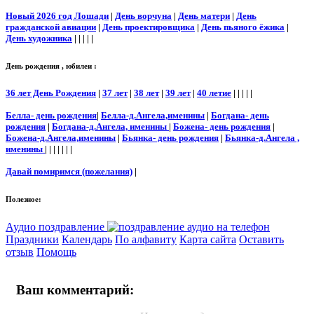
Новый 2026 год Лошади
|
День ворчуна
|
День матери
|
День
гражданской авиации
|
День проектировщика
|
День пьяного ёжика
|
День художника
| | | | |
День рождения , юбилеи :
36 лет День Рождения
|
37 лет
|
38 лет
|
39 лет
|
40 летие
| | | | |
Белла- день рождения
|
Белла-д.Ангела,именины
|
Богдана- день
рождения
|
Богдана-д.Ангела, именины
|
Божена- день рождения
|
Божена-д.Ангела,именины
|
Бьянка- день рождения
|
Бьянка-д.Ангела ,
именины
| | | | | | |
Давай помиримся (пожелания)
|
Полезное:
Аудио поздравление
Праздники
Календарь
По алфавиту
Карта сайта
Оставить
отзыв
Помощь
Ваш комментарий: