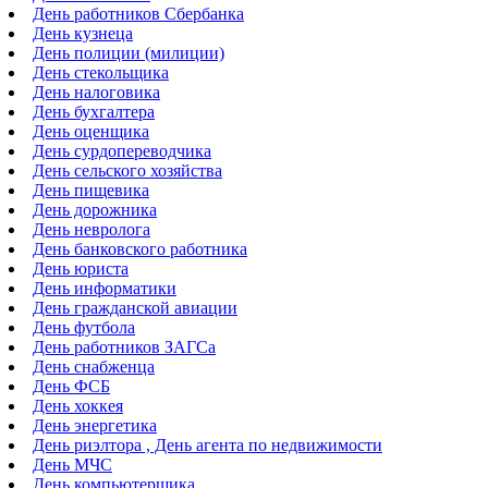
День работников Сбербанка
День кузнеца
День полиции (милиции)
День стекольщика
День налоговика
День бухгалтера
День оценщика
День сурдопереводчика
День сельского хозяйства
День пищевика
День дорожника
День невролога
День банковского работника
День юриста
День информатики
День гражданской авиации
День футбола
День работников ЗАГСа
День снабженца
День ФСБ
День хоккея
День энергетика
День риэлтора , День агента по недвижимости
День МЧС
День компьютерщика