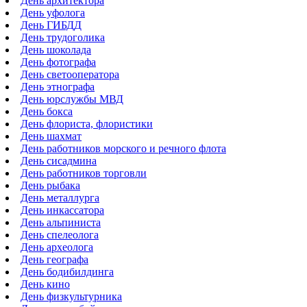
День архитектора
День уфолога
День ГИБДД
День трудоголика
День шоколада
День фотографа
День светооператора
День этнографа
День юрслужбы МВД
День бокса
День флориста, флористики
День шахмат
День работников морского и речного флота
День сисадмина
День работников торговли
День рыбака
День металлурга
День инкассатора
День альпиниста
День спелеолога
День археолога
День географа
День бодибилдинга
День кино
День физкультурника