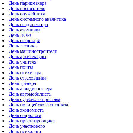
День парикмахера
День воспитателя
День оружейника
День системного аналитика
День гендиректора
День атомщика
День ЛОРа
День секретаря
День лесника
День машиностроителя
День архитектуры
День учителя
День почты
День психиатра
День страховщика
День тренера
День авиадиспетчера
День автомобилиста
День судебного пристава
День полицейского спецназа
День экономиста
День социолога
День проектировщика
День участкового
День психолога