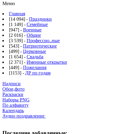
Меню
Главная
[14 094] -
Праздники
[1 149] -
Семейные
[947] -
Военные
[2 016] -
Общие
[3 539] -
Профессио..ные
[543] -
Патриотические
[499] -
Церковные
[1 654] -
Свадьба
[2 371] -
Именные открытки
[449] -
Пожелания
[1153] -
ДР по годам
Надписи
Обои,фото
Раскраски
Наборы PNG
По алфавиту
Календарь
Аудио поздравление
Последние добавленные: