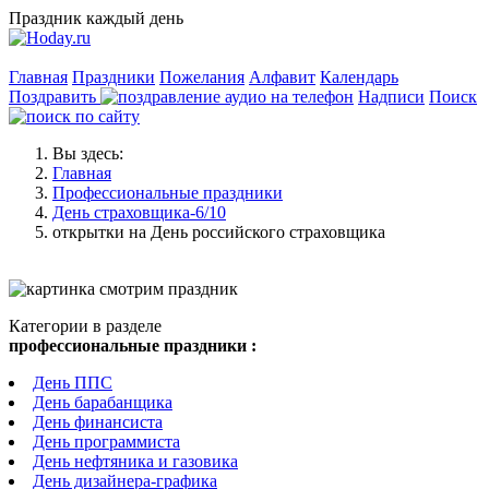
Праздник каждый день
Главная
Праздники
Пожелания
Алфавит
Календарь
Поздравить
Надписи
Поиск
Вы здесь:
Главная
Профессиональные праздники
День страховщика-6/10
открытки на День российского страховщика
Категории в разделе
профессиональные праздники :
День ППС
День барабанщика
День финансиста
День программиста
День нефтяника и газовика
День дизайнера-графика