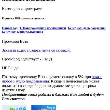
Категории с примерами
Картинки JPG с кодом и стилями.
Новый год
|
С Новорожденной племянницей
|
Бенедикт- день рождения
|
Бенедикт-д.Ангела,именины
|
Промокод
Есть
Заказать аудио поздравление со скидкой.
ПромоКод / действует - Г.М.Д.
НЕТ
~ до
По этому промокоду Вы получаете скидку в
5%
при
заказе
любого аудио поздравления
. Каждый пользователь может
оплатить со скидкой одно поздравление до конца срока
действия кода.
Поздравляйте своих родных и близких Вам людей и будет
Вам счастье!