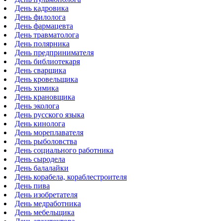
День кадровика
День филолога
День фармацевта
День травматолога
День полярника
День предпринимателя
День библиотекаря
День сварщика
День кровельщика
День химика
День крановщика
День эколога
День русского языка
День кинолога
День мореплавателя
День рыболовства
День социального работника
День сыродела
День балалайки
День корабела, кораблестроителя
День пива
День изобретателя
День медработника
День мебельщика