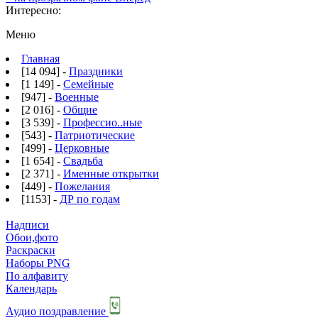
Интересно:
Меню
Главная
[14 094] -
Праздники
[1 149] -
Семейные
[947] -
Военные
[2 016] -
Общие
[3 539] -
Профессио..ные
[543] -
Патриотические
[499] -
Церковные
[1 654] -
Свадьба
[2 371] -
Именные открытки
[449] -
Пожелания
[1153] -
ДР по годам
Надписи
Обои,фото
Раскраски
Наборы PNG
По алфавиту
Календарь
Аудио поздравление