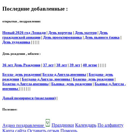
Последние добавленные :
открытки , поздравления:
Новый 2026 год Лошади
|
День ворчуна
|
День матери
|
День
гражданской авиации
|
День проектировщика
|
День пьяного ёжика
|
День художника
| | | | |
День рождения , юбилеи :
36 лет День Рождения
|
37 лет
|
38 лет
|
39 лет
|
40 летие
| | | | |
Белла- день рождения
|
Белла-д.Ангела,именины
|
Богдана- день
рождения
|
Богдана-д.Ангела, именины
|
Божена- день рождения
|
Божена-д.Ангела,именины
|
Бьянка- день рождения
|
Бьянка-д.Ангела ,
именины
| | | | | | |
Давай помиримся (пожелания)
|
Полезное:
Аудио поздравление
Праздники
Календарь
По алфавиту
Карта сайта
Оставить отзыв
Помощь