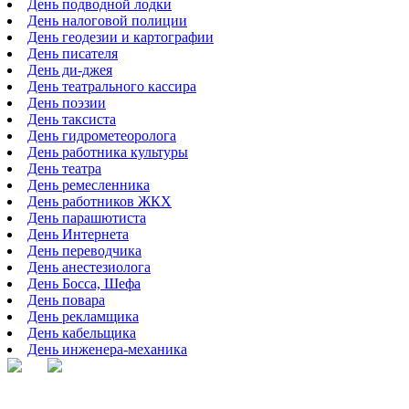
День подводной лодки
День налоговой полиции
День геодезии и картографии
День писателя
День ди-джея
День театрального кассира
День поэзии
День таксиста
День гидрометеоролога
День работника культуры
День театра
День ремесленника
День работников ЖКХ
День парашютиста
День Интернета
День переводчика
День анестезиолога
День Босса, Шефа
День повара
День рекламщика
День кабельщика
День инженера-механика