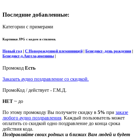
Последние добавленные:
Категории с примерами
Картинки JPG с кодом и стилями.
Новый год
|
С Новорожденной племянницей
|
Бенедикт- день рождения
|
Бенедикт-д.Ангела,именины
|
Промокод
Есть
Заказать аудио поздравление со скидкой.
ПромоКод / действует - Г.М.Д.
НЕТ
~ до
По этому промокоду Вы получаете скидку в
5%
при
заказе
любого аудио поздравления
. Каждый пользователь может
оплатить со скидкой одно поздравление до конца срока
действия кода.
Поздравляйте своих родных и близких Вам людей и будет