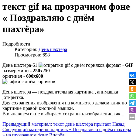
текст gif на прозрачном фоне
« Поздравляю с днём
шахтёра»
Подробности
Категория:
День шахтера
Просмотров: 698
День шахтера-61
формат -
GIF
размер мини -
250x250
оригинал -
600x600
День шахтера — поздравительная картинка , анимашка
,открытка.
Для сохранения изображения на компьютер делаем клик по
картинке правой кнопкой мышки.
В выпавшем окне выбираем
сохранить изображение как...
Предыдущий материал: текст день шахтёра прыгает
Назад
Следующий материал: надпись « Поздравляю с днём шахтёра
» на прозрачном фоне
Вперёд