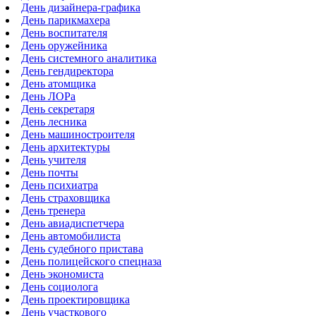
День дизайнера-графика
День парикмахера
День воспитателя
День оружейника
День системного аналитика
День гендиректора
День атомщика
День ЛОРа
День секретаря
День лесника
День машиностроителя
День архитектуры
День учителя
День почты
День психиатра
День страховщика
День тренера
День авиадиспетчера
День автомобилиста
День судебного пристава
День полицейского спецназа
День экономиста
День социолога
День проектировщика
День участкового