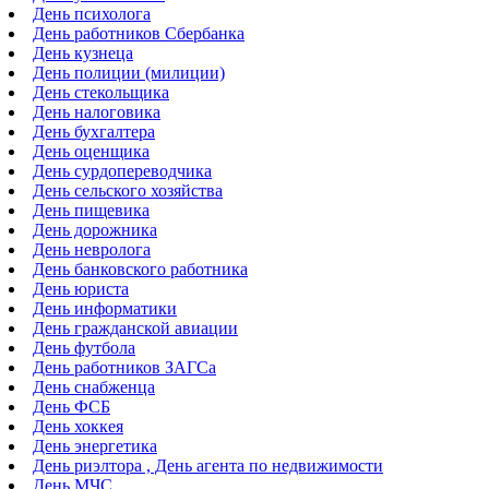
День психолога
День работников Сбербанка
День кузнеца
День полиции (милиции)
День стекольщика
День налоговика
День бухгалтера
День оценщика
День сурдопереводчика
День сельского хозяйства
День пищевика
День дорожника
День невролога
День банковского работника
День юриста
День информатики
День гражданской авиации
День футбола
День работников ЗАГСа
День снабженца
День ФСБ
День хоккея
День энергетика
День риэлтора , День агента по недвижимости
День МЧС