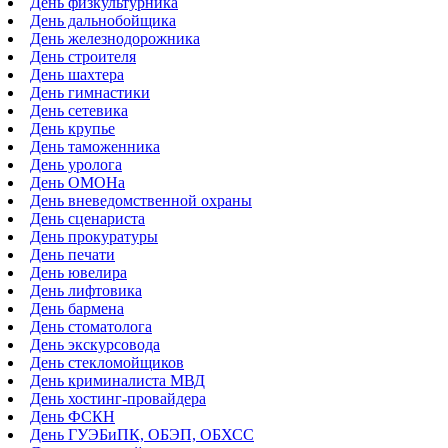
День физкультурника
День дальнобойщика
День железнодорожника
День строителя
День шахтера
День гимнастики
День сетевика
День крупье
День таможенника
День уролога
День ОМОНа
День вневедомственной охраны
День сценариста
День прокуратуры
День печати
День ювелира
День лифтовика
День бармена
День стоматолога
День экскурсовода
День стекломойщиков
День криминалиста МВД
День хостинг-провайдера
День ФСКН
День ГУЭБиПК, ОБЭП, ОБХСС