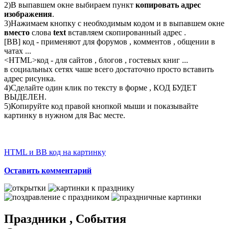
2)В выпавшем окне выбираем пункт
копировать адрес
изображения
.
3)Нажимаем кнопку с необходимым кодом и в выпавшем окне
вместо
слова
text
вставляем скопированный адрес .
[BB] код - применяют для форумов , комментов , общении в
чатах ...
<
HTML
>код - для сайтов , блогов , гостевых книг ...
в социальных сетях чаше всего достаточно просто вставить
адрес рисунка.
4)Сделайте один клик по тексту в форме , КОД БУДЕТ
ВЫДЕЛЕН.
5)Копируйте код правой кнопкой мыши и показывайте
картинку в нужном для Вас месте.
HTML и BB код на картинку
Оставить комментарий
Праздники , События