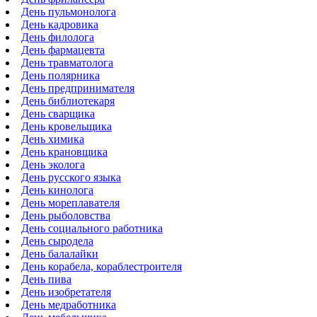
День пульмонолога
День кадровика
День филолога
День фармацевта
День травматолога
День полярника
День предпринимателя
День библиотекаря
День сварщика
День кровельщика
День химика
День крановщика
День эколога
День русского языка
День кинолога
День мореплавателя
День рыболовства
День социального работника
День сыродела
День балалайки
День корабела, кораблестроителя
День пива
День изобретателя
День медработника