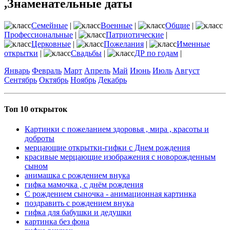
,Знаменательные даты
Семейные
|
Военные
|
Общие
|
Профессиональные
|
Патриотические
|
Церковные
|
Пожелания
|
Именные
открытки
|
Свадьбы
|
ДР по годам
|
Январь
Февраль
Март
Апрель
Май
Июнь
Июль
Август
Сентябрь
Октябрь
Ноябрь
Декабрь
Топ 10 открыток
Картинки с пожеланием здоровья , мира , красоты и
доброты
мерцающие открытки-гифки с Днем рождения
красивые мерцающие изображения с новорожденным
сыном
анимашка с рождением внука
гифка мамочка , с днём рождения
С рождением сыночка - анимационная картинка
поздравить с рождением внука
гифка для бабушки и дедушки
картинка без фона