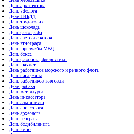
День мебельщика
День архитектора
День уфолога
День ГИБДД
День трудоголика
День шоколада
День фотографа
День светооператора
День этнографа
День юрслужбы МВД
День бокса
День флориста, флористики
День шахмат
День работников морского и речного флота
День сисадмина
День работников торговли
День рыбака
День металлурга
День инкассатора
День альпиниста
День спелеолога
День археолога
День географа
День бодибилдинга
День кино