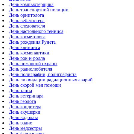
День компьютерщика
День транспортной полиции
День орнитолога
День веб-мастера
День следователя
День настольного тенниса
День косметолога
День рождения Рунета
День клининга
День космонавтики
День рок-н-ролла
День пожарной охраны
День радиолюбителя
День полиграфии, полиграфиста
День ликвидации радиационных аварий
День скорой мед помощи
День танца
День ветеринара
День геолога
День кондитера
День акушерки
День водолаза
День радио
День медсестры
День фрилансера