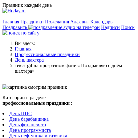
Праздник каждый день
Главная
Праздники
Пожелания
Алфавит
Календарь
Поздравить
Надписи
Поиск
Вы здесь:
Главная
Профессиональные праздники
День шахтера
текст gif на прозрачном фоне « Поздравляю с днём
шахтёра»
Категории в разделе
профессиональные праздники :
День ППС
День барабанщика
День финансиста
День программиста
День нефтяника и газовика