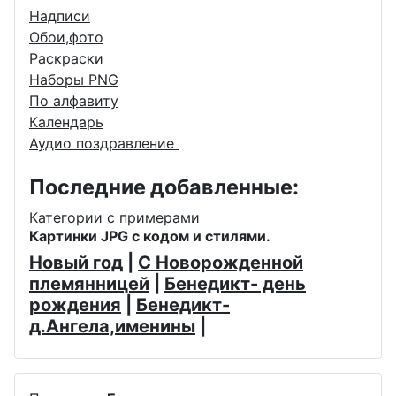
Надписи
Обои,фото
Раскраски
Наборы PNG
По алфавиту
Календарь
Аудио поздравление
Последние добавленные:
Категории с примерами
Картинки JPG с кодом и стилями.
Новый год
|
С Новорожденной
племянницей
|
Бенедикт- день
рождения
|
Бенедикт-
д.Ангела,именины
|