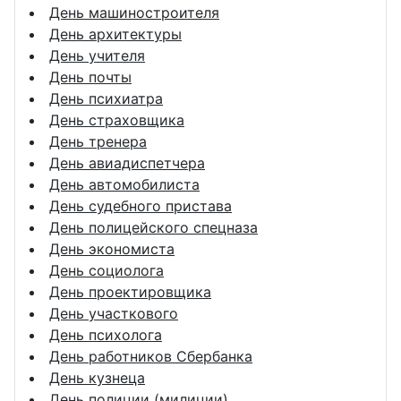
День машиностроителя
День архитектуры
День учителя
День почты
День психиатра
День страховщика
День тренера
День авиадиспетчера
День автомобилиста
День судебного пристава
День полицейского спецназа
День экономиста
День социолога
День проектировщика
День участкового
День психолога
День работников Сбербанка
День кузнеца
День полиции (милиции)