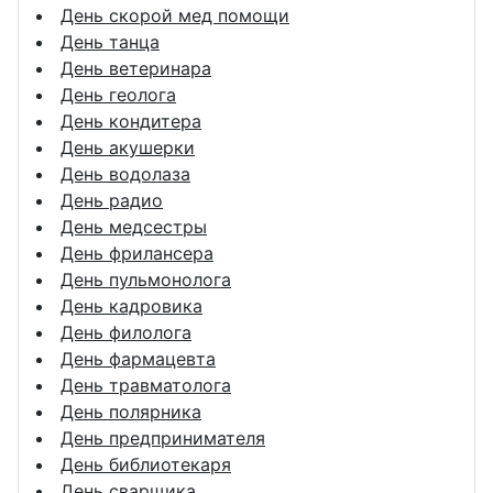
День скорой мед помощи
День танца
День ветеринара
День геолога
День кондитера
День акушерки
День водолаза
День радио
День медсестры
День фрилансера
День пульмонолога
День кадровика
День филолога
День фармацевта
День травматолога
День полярника
День предпринимателя
День библиотекаря
День сварщика