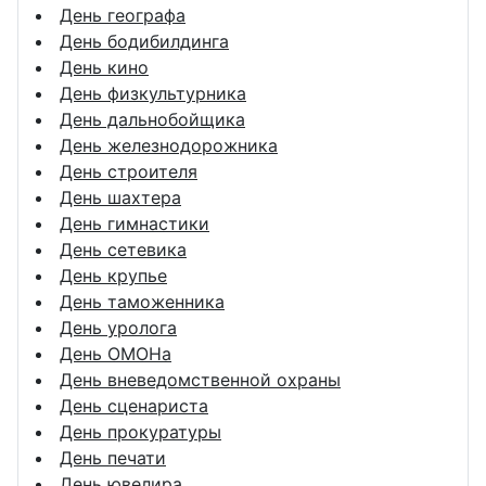
День географа
День бодибилдинга
День кино
День физкультурника
День дальнобойщика
День железнодорожника
День строителя
День шахтера
День гимнастики
День сетевика
День крупье
День таможенника
День уролога
День ОМОНа
День вневедомственной охраны
День сценариста
День прокуратуры
День печати
День ювелира