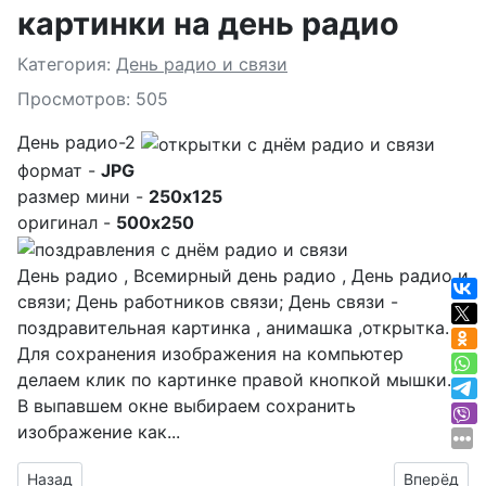
картинки на день радио
Подробности
Категория:
День радио и связи
Просмотров: 505
День радио-2
формат -
JPG
размер мини -
250x125
оригинал -
500x250
День радио , Всемирный день радио , День радио и
связи; День работников связи; День связи -
поздравительная картинка , анимашка ,открытка.
Для сохранения изображения на компьютер
делаем клик по картинке правой кнопкой мышки.
В выпавшем окне выбираем
сохранить
изображение как...
Предыдущий материал: поздравить ведущего с праздником
Следующий
Назад
Вперёд