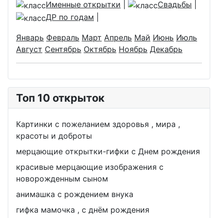
Именные открытки
|
Свадьбы
|
ДР по годам
|
Январь
Февраль
Март
Апрель
Май
Июнь
Июль
Август
Сентябрь
Октябрь
Ноябрь
Декабрь
Топ 10 открыток
Картинки с пожеланием здоровья , мира ,
красоты и доброты
мерцающие открытки-гифки с Днем рождения
красивые мерцающие изображения с
новорожденным сыном
анимашка с рождением внука
гифка мамочка , с днём рождения