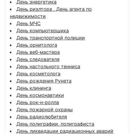
День энергетика
День риэлтора , День агента по
недвижимости
День МЧС
День компьютерщика
День транспортной полиции
День орнитолога
День веб-мастера
День следователя
День настольного тенниса
День косметолога
День рождения Рунета
День клининга
День космонавтики
День рок-н-ролла
День пожарной охраны
День радиолюбителя
День полиграфии, полиграфиста
День ликвидации радиационных аварий