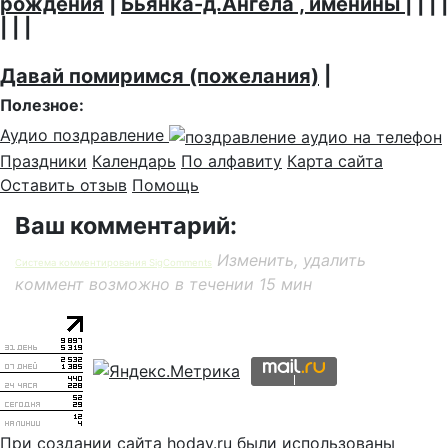
рождения
|
Бьянка-д.Ангела , именины
| | | |
| | |
Давай помиримся (пожелания)
|
Полезное:
Аудио поздравление
Праздники
Календарь
По алфавиту
Карта сайта
Оставить отзыв
Помощь
Ваш комментарий:
Изменить, удалить
Система комментирования SigComments
коммент возможно в течении 15 мин
При создании сайта hoday.ru были использованы