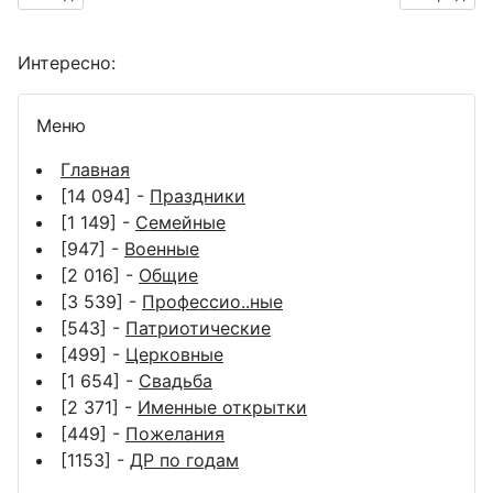
Интересно:
Меню
Главная
[14 094] -
Праздники
[1 149] -
Семейные
[947] -
Военные
[2 016] -
Общие
[3 539] -
Профессио..ные
[543] -
Патриотические
[499] -
Церковные
[1 654] -
Свадьба
[2 371] -
Именные открытки
[449] -
Пожелания
[1153] -
ДР по годам