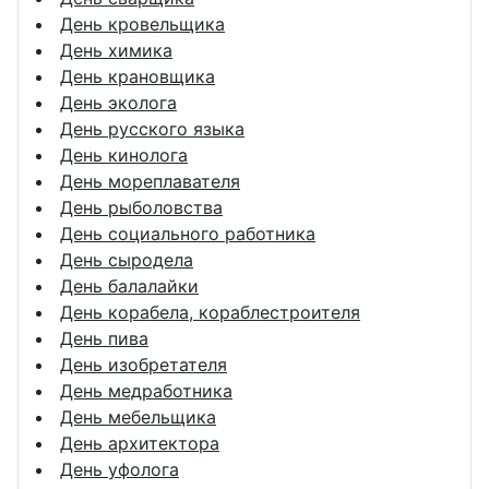
День кровельщика
День химика
День крановщика
День эколога
День русского языка
День кинолога
День мореплавателя
День рыболовства
День социального работника
День сыродела
День балалайки
День корабела, кораблестроителя
День пива
День изобретателя
День медработника
День мебельщика
День архитектора
День уфолога