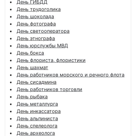
День ГИБДД
День трудоголика
День шоколада
День фотографа
День светооператора
День этнографа
День юрслужбы МВД
День бокса
День флориста, флористики
День шахмат
День работников морского и речного флота
День сисадмина
День работников торговли
День рыбака
День металлурга
День инкассатора
День альпиниста
День спелеолога
День археолога