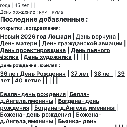
года | 45 лет | | | |
День рождение : кум | кума |
Последние добавленные :
открытки , поздравления:
Новый 2026 год Лошади
|
День ворчуна
|
День матери
|
День гражданской авиации
|
День проектировщика
|
День пьяного
ёжика
|
День художника
| | | | |
День рождения , юбилеи :
36 лет День Рождения
|
37 лет
|
38 лет
|
39
лет
|
40 летие
| | | | |
Белла- день рождения
|
Белла-
д.Ангела,именины
|
Богдана- день
рождения
|
Богдана-д.Ангела, именины
|
Божена- день рождения
|
Божена-
д.Ангела,именины
|
Бьянка- день