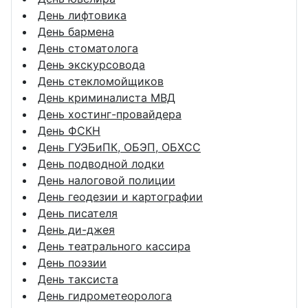
День лифтовика
День бармена
День стоматолога
День экскурсовода
День стекломойщиков
День криминалиста МВД
День хостинг-провайдера
День ФСКН
День ГУЭБиПК, ОБЭП, ОБХСС
День подводной лодки
День налоговой полиции
День геодезии и картографии
День писателя
День ди-джея
День театрального кассира
День поэзии
День таксиста
День гидрометеоролога