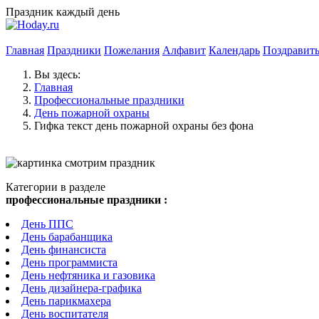
Праздник каждый день
Главная
Праздники
Пожелания
Алфавит
Календарь
Поздравит
Вы здесь:
Главная
Профессиональные праздники
День пожарной охраны
Гифка текст день пожарной охраны без фона
Категории в разделе
профессиональные праздники :
День ППС
День барабанщика
День финансиста
День программиста
День нефтяника и газовика
День дизайнера-графика
День парикмахера
День воспитателя