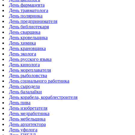
День фармацевта
День травматолога
День полярника
День предпринимателя
День библиотекаря
День сварщика
День кровельщика
День химика
День крановщика
День эколога
День русского языка
День кинолога
День мореплавателя
День рыболовства
День социального работника
День сыродела
День балалайки
День корабела, кораблестроителя
День пива
День изобретателя
День медработника
День мебельщика
День архитектора
День уфолога