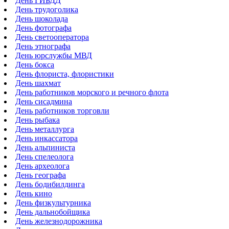
День ГИБДД
День трудоголика
День шоколада
День фотографа
День светооператора
День этнографа
День юрслужбы МВД
День бокса
День флориста, флористики
День шахмат
День работников морского и речного флота
День сисадмина
День работников торговли
День рыбака
День металлурга
День инкассатора
День альпиниста
День спелеолога
День археолога
День географа
День бодибилдинга
День кино
День физкультурника
День дальнобойщика
День железнодорожника