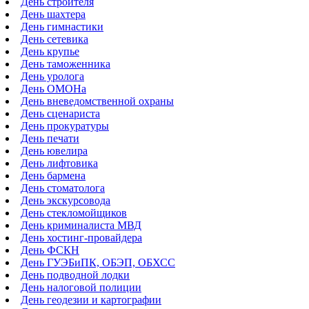
День строителя
День шахтера
День гимнастики
День сетевика
День крупье
День таможенника
День уролога
День ОМОНа
День вневедомственной охраны
День сценариста
День прокуратуры
День печати
День ювелира
День лифтовика
День бармена
День стоматолога
День экскурсовода
День стекломойщиков
День криминалиста МВД
День хостинг-провайдера
День ФСКН
День ГУЭБиПК, ОБЭП, ОБХСС
День подводной лодки
День налоговой полиции
День геодезии и картографии