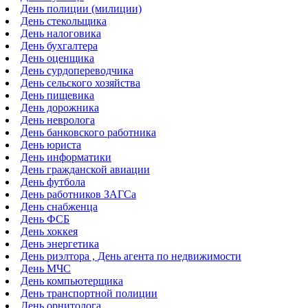
День полиции (милиции)
День стекольщика
День налоговика
День бухгалтера
День оценщика
День сурдопереводчика
День сельского хозяйства
День пищевика
День дорожника
День невролога
День банковского работника
День юриста
День информатики
День гражданской авиации
День футбола
День работников ЗАГСа
День снабженца
День ФСБ
День хоккея
День энергетика
День риэлтора , День агента по недвижимости
День МЧС
День компьютерщика
День транспортной полиции
День орнитолога