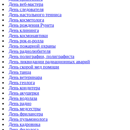
День веб-мастера
День следователя
День настольного тенниса
День косметолога
День рождения Рунета
День клининга
День космонавтики
День рок-н-ролла
День пожарной охраны
День радиолюбителя
День полиграфии, полиграфиста
День ликвидации радиационных аварий
День скорой мед помощи
День танца
День ветеринара
День геолога
День кондитера
День акушерки
День водолаза
День радио
День медсестры
День фрилансера
День пульмонолога
День кадровика
День филолога