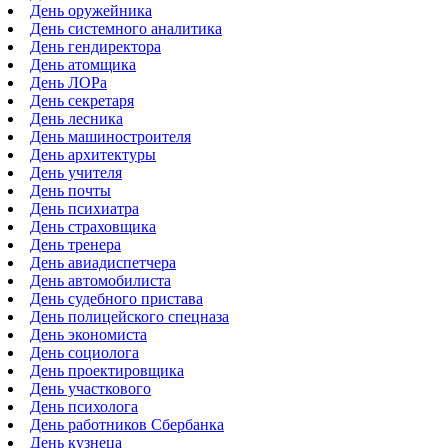
День оружейника
День системного аналитика
День гендиректора
День атомщика
День ЛОРа
День секретаря
День лесника
День машиностроителя
День архитектуры
День учителя
День почты
День психиатра
День страховщика
День тренера
День авиадиспетчера
День автомобилиста
День судебного пристава
День полицейского спецназа
День экономиста
День социолога
День проектировщика
День участкового
День психолога
День работников Сбербанка
День кузнеца