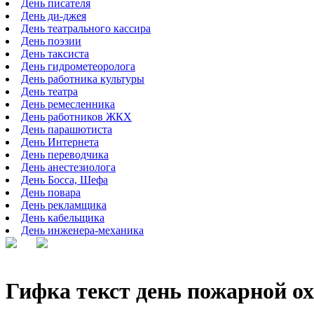
День писателя
День ди-джея
День театрального кассира
День поэзии
День таксиста
День гидрометеоролога
День работника культуры
День театра
День ремесленника
День работников ЖКХ
День парашютиста
День Интернета
День переводчика
День анестезиолога
День Босса, Шефа
День повара
День рекламщика
День кабельщика
День инженера-механика
Гифка текст день пожарной о