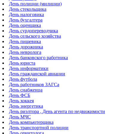
День полиции (милиции)
День стекольщика
День налоговика
День бухгалтера
День оценщика
День сурдопереводчика
День сельского хозяйства
День пищевика
День дорожника
День невролога
День банковского работника
День юриста
День информатики
День гражданской авиации
День футбола
День работников ЗАГСа
День снабженца
День ФСБ
День хоккея
День энергетика
День риэлтора , День агента по недвижимости
День МЧС
День компьютерщика
День транспортной полиции
День орнитолога