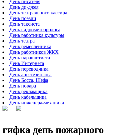
День писателя
День ди-джея
День театрального кассира
День поэзии
День таксиста
День гидрометеоролога
День работника культуры
День театра
День ремесленника
День работников ЖКХ
День парашютиста
День Интернета
День переводчика
День анестезиолога
День Босса, Шефа
День повара
День рекламщика
День кабельщика
День инженера-механика
гифка день пожарного