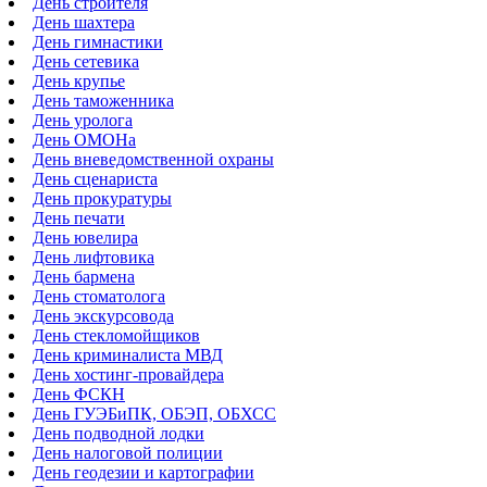
День строителя
День шахтера
День гимнастики
День сетевика
День крупье
День таможенника
День уролога
День ОМОНа
День вневедомственной охраны
День сценариста
День прокуратуры
День печати
День ювелира
День лифтовика
День бармена
День стоматолога
День экскурсовода
День стекломойщиков
День криминалиста МВД
День хостинг-провайдера
День ФСКН
День ГУЭБиПК, ОБЭП, ОБХСС
День подводной лодки
День налоговой полиции
День геодезии и картографии