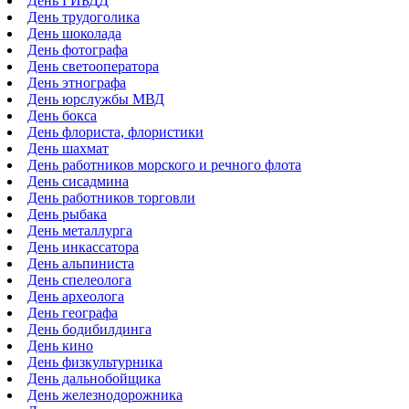
День ГИБДД
День трудоголика
День шоколада
День фотографа
День светооператора
День этнографа
День юрслужбы МВД
День бокса
День флориста, флористики
День шахмат
День работников морского и речного флота
День сисадмина
День работников торговли
День рыбака
День металлурга
День инкассатора
День альпиниста
День спелеолога
День археолога
День географа
День бодибилдинга
День кино
День физкультурника
День дальнобойщика
День железнодорожника