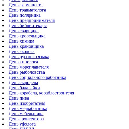
День фармацевта
День травматолога
День полярника
День предпринимателя
День библиотекаря
День сварщика
День кровельщика
День химика
День крановщика
День эколога
День русского языка
День кинолога
День мореплавателя
День рыболовства
День социального работника
День сыродела
День балалайки
День корабела, кораблестроителя
День пива
День изобретателя
День медработника
День мебельщика
День архитектора
День уфолога