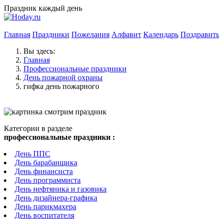
Праздник каждый день
Главная
Праздники
Пожелания
Алфавит
Календарь
Поздравит
Вы здесь:
Главная
Профессиональные праздники
День пожарной охраны
гифка день пожарного
Категории в разделе
профессиональные праздники :
День ППС
День барабанщика
День финансиста
День программиста
День нефтяника и газовика
День дизайнера-графика
День парикмахера
День воспитателя