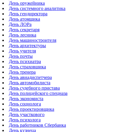
День оружейника
День системного аналитика
День гендиректора
День атомщика
День ЛОРа
День секретаря
День лесника
День машиностроителя
День архитектуры
День учителя
День почты
День психиатра
День страховщика
День тренера
День авиадиспетчера
День автомобилиста
День судебного пристава
День полицейского спецназа
День экономиста
День социолога
День проектировщика
День участкового
День психолога
День работников Сбербанка
День кузнеца