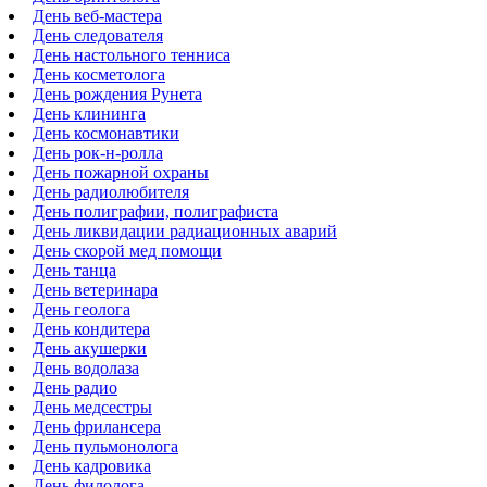
День веб-мастера
День следователя
День настольного тенниса
День косметолога
День рождения Рунета
День клининга
День космонавтики
День рок-н-ролла
День пожарной охраны
День радиолюбителя
День полиграфии, полиграфиста
День ликвидации радиационных аварий
День скорой мед помощи
День танца
День ветеринара
День геолога
День кондитера
День акушерки
День водолаза
День радио
День медсестры
День фрилансера
День пульмонолога
День кадровика
День филолога