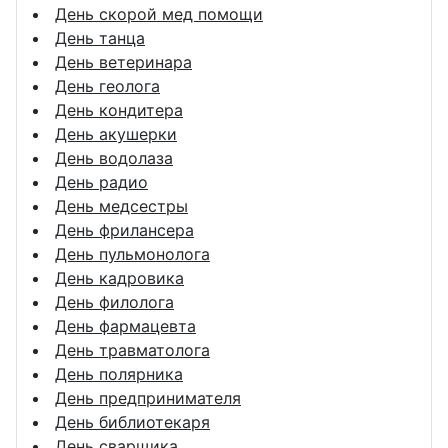
День скорой мед помощи
День танца
День ветеринара
День геолога
День кондитера
День акушерки
День водолаза
День радио
День медсестры
День фрилансера
День пульмонолога
День кадровика
День филолога
День фармацевта
День травматолога
День полярника
День предпринимателя
День библиотекаря
День сварщика