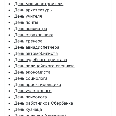
День машиностроителя
День архитектуры
День учителя
День почты
День психиатра
День страховщика
День тренера
День авиадиспетчера
День автомобилиста
День судебного пристава
День полицейского спецназа
День экономиста
День социолога
День проектировщика
День участкового
День психолога
День работников Сбербанка
День кузнеца
День полиции (милиции)