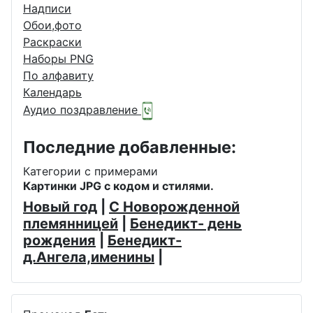
Надписи
Обои,фото
Раскраски
Наборы PNG
По алфавиту
Календарь
Аудио поздравление
Последние добавленные:
Категории с примерами
Картинки JPG с кодом и стилями.
Новый год
|
С Новорожденной
племянницей
|
Бенедикт- день
рождения
|
Бенедикт-
д.Ангела,именины
|