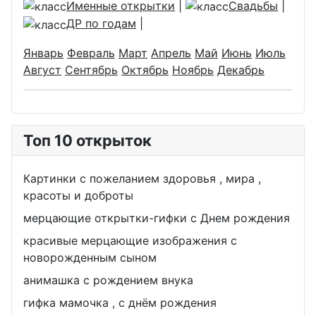
Именные открытки
|
Свадьбы
|
ДР по годам
|
Январь
Февраль
Март
Апрель
Май
Июнь
Июль
Август
Сентябрь
Октябрь
Ноябрь
Декабрь
Топ 10 открыток
Картинки с пожеланием здоровья , мира ,
красоты и доброты
мерцающие открытки-гифки с Днем рождения
красивые мерцающие изображения с
новорожденным сыном
анимашка с рождением внука
гифка мамочка , с днём рождения