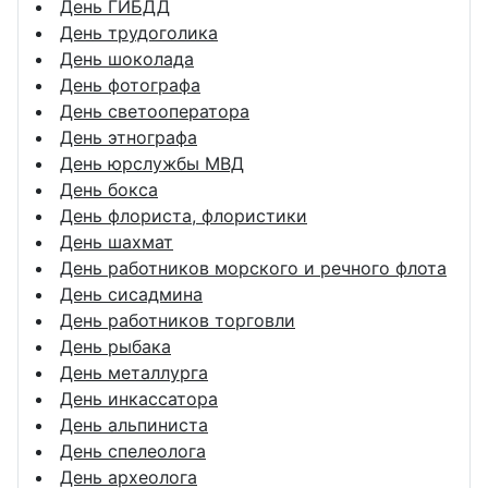
День ГИБДД
День трудоголика
День шоколада
День фотографа
День светооператора
День этнографа
День юрслужбы МВД
День бокса
День флориста, флористики
День шахмат
День работников морского и речного флота
День сисадмина
День работников торговли
День рыбака
День металлурга
День инкассатора
День альпиниста
День спелеолога
День археолога