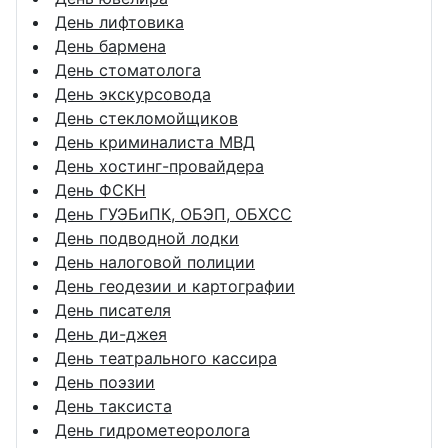
День лифтовика
День бармена
День стоматолога
День экскурсовода
День стекломойщиков
День криминалиста МВД
День хостинг-провайдера
День ФСКН
День ГУЭБиПК, ОБЭП, ОБХСС
День подводной лодки
День налоговой полиции
День геодезии и картографии
День писателя
День ди-джея
День театрального кассира
День поэзии
День таксиста
День гидрометеоролога