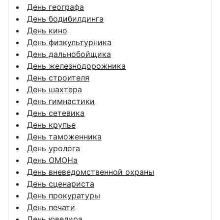
День географа
День бодибилдинга
День кино
День физкультурника
День дальнобойщика
День железнодорожника
День строителя
День шахтера
День гимнастики
День сетевика
День крупье
День таможенника
День уролога
День ОМОНа
День вневедомственной охраны
День сценариста
День прокуратуры
День печати
День ювелира