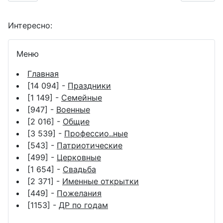
Интересно:
Меню
Главная
[14 094] -
Праздники
[1 149] -
Семейные
[947] -
Военные
[2 016] -
Общие
[3 539] -
Профессио..ные
[543] -
Патриотические
[499] -
Церковные
[1 654] -
Свадьба
[2 371] -
Именные открытки
[449] -
Пожелания
[1153] -
ДР по годам