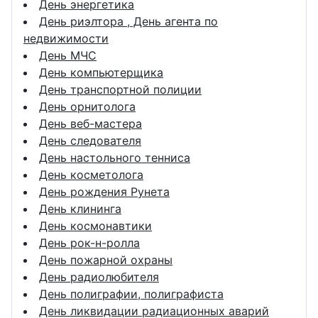
День энергетика
День риэлтора , День агента по
недвижимости
День МЧС
День компьютерщика
День транспортной полиции
День орнитолога
День веб-мастера
День следователя
День настольного тенниса
День косметолога
День рождения Рунета
День клининга
День космонавтики
День рок-н-ролла
День пожарной охраны
День радиолюбителя
День полиграфии, полиграфиста
День ликвидации радиационных аварий