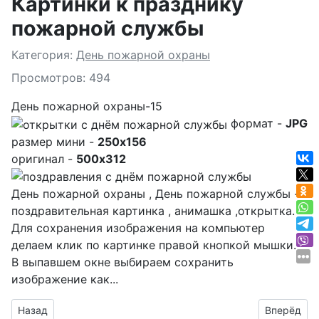
Картинки к празднику
пожарной службы
Подробности
Категория:
День пожарной охраны
Просмотров: 494
День пожарной охраны-15
формат -
JPG
размер мини -
250x156
оригинал -
500x312
День пожарной охраны , День пожарной службы -
поздравительная картинка , анимашка ,открытка.
Для сохранения изображения на компьютер
делаем клик по картинке правой кнопкой мышки.
В выпавшем окне выбираем
сохранить
изображение как...
Предыдущий материал: день работника пожарной службы Р
Следующий
Назад
Вперёд