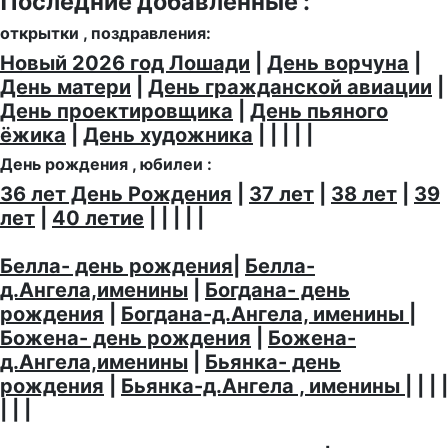
Последние добавленные :
открытки , поздравления:
Новый 2026 год Лошади
|
День ворчуна
|
День матери
|
День гражданской авиации
|
День проектировщика
|
День пьяного
ёжика
|
День художника
| | | | |
День рождения , юбилеи :
36 лет День Рождения
|
37 лет
|
38 лет
|
39
лет
|
40 летие
| | | | |
Белла- день рождения
|
Белла-
д.Ангела,именины
|
Богдана- день
рождения
|
Богдана-д.Ангела, именины
|
Божена- день рождения
|
Божена-
д.Ангела,именины
|
Бьянка- день
рождения
|
Бьянка-д.Ангела , именины
| | | |
| | |