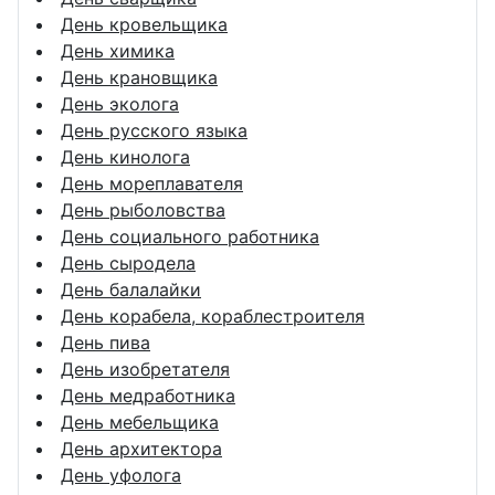
День кровельщика
День химика
День крановщика
День эколога
День русского языка
День кинолога
День мореплавателя
День рыболовства
День социального работника
День сыродела
День балалайки
День корабела, кораблестроителя
День пива
День изобретателя
День медработника
День мебельщика
День архитектора
День уфолога