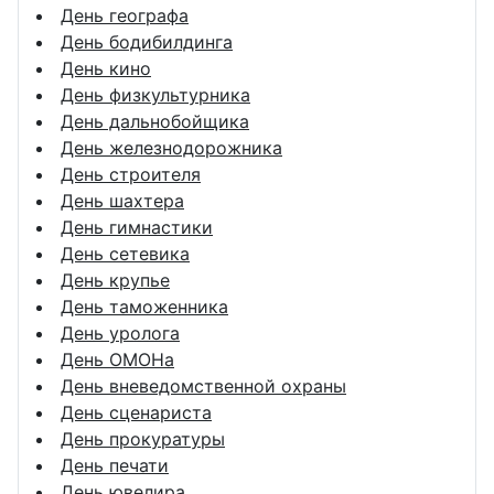
День географа
День бодибилдинга
День кино
День физкультурника
День дальнобойщика
День железнодорожника
День строителя
День шахтера
День гимнастики
День сетевика
День крупье
День таможенника
День уролога
День ОМОНа
День вневедомственной охраны
День сценариста
День прокуратуры
День печати
День ювелира