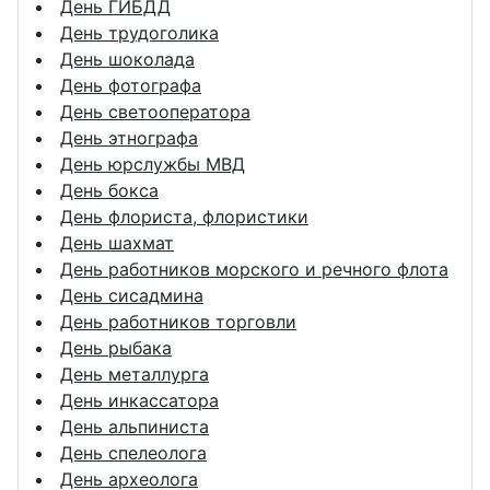
День ГИБДД
День трудоголика
День шоколада
День фотографа
День светооператора
День этнографа
День юрслужбы МВД
День бокса
День флориста, флористики
День шахмат
День работников морского и речного флота
День сисадмина
День работников торговли
День рыбака
День металлурга
День инкассатора
День альпиниста
День спелеолога
День археолога