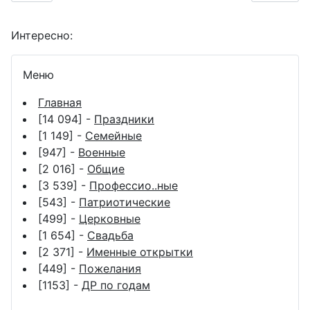
Интересно:
Меню
Главная
[14 094] -
Праздники
[1 149] -
Семейные
[947] -
Военные
[2 016] -
Общие
[3 539] -
Профессио..ные
[543] -
Патриотические
[499] -
Церковные
[1 654] -
Свадьба
[2 371] -
Именные открытки
[449] -
Пожелания
[1153] -
ДР по годам