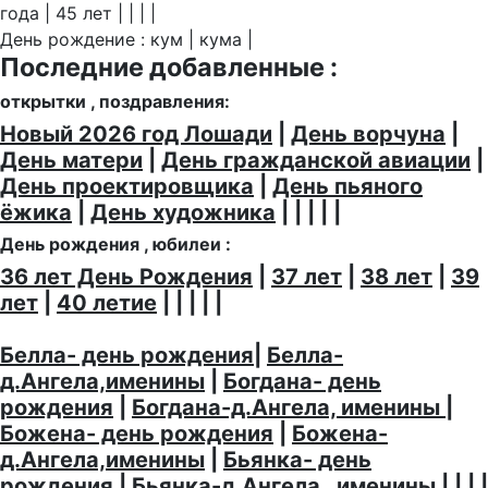
года | 45 лет | | | |
День рождение : кум | кума |
Последние добавленные :
открытки , поздравления:
Новый 2026 год Лошади
|
День ворчуна
|
День матери
|
День гражданской авиации
|
День проектировщика
|
День пьяного
ёжика
|
День художника
| | | | |
День рождения , юбилеи :
36 лет День Рождения
|
37 лет
|
38 лет
|
39
лет
|
40 летие
| | | | |
Белла- день рождения
|
Белла-
д.Ангела,именины
|
Богдана- день
рождения
|
Богдана-д.Ангела, именины
|
Божена- день рождения
|
Божена-
д.Ангела,именины
|
Бьянка- день
рождения
|
Бьянка-д.Ангела , именины
| | | |