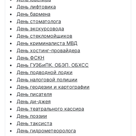
День лифтовика
День бармена
День стоматолога
День экскурсовода
День стекломойщиков
День криминалиста МВД
День хостинг-провайдера
День ФСКН
День ГУЭБиПК, ОБЭП, ОБХСС
День подводной лодки
День налоговой полиции
День геодезии и картографии
День писателя
День ди-джея
День театрального кассира
День поэзии
День таксиста
День гидрометеоролога