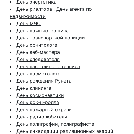
День энергетика
День риэлтора , День агента по
недвижимости
День МЧС
День компьютерщика
День транспортной полиции
День орнитолога
День веб-мастера
День следователя
День настольного тенниса
День косметолога
День рождения Рунета
День клининга
День космонавтики
День рок-н-ролла
День пожарной охраны
День радиолюбителя
День полиграфии, полиграфиста
День ликвидации радиационных аварий