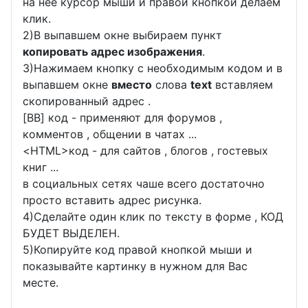
на неё курсор мыши и правой кнопкой делаем
клик.
2)В выпавшем окне выбираем пункт
копировать адрес изображения
.
3)Нажимаем кнопку с необходимым кодом и в
выпавшем окне
вместо
слова
text
вставляем
скопированный адрес .
[BB] код - применяют для форумов ,
комментов , общении в чатах ...
<
HTML
>код - для сайтов , блогов , гостевых
книг ...
в социальных сетях чаше всего достаточно
просто вставить адрес рисунка.
4)Сделайте один клик по тексту в форме , КОД
БУДЕТ ВЫДЕЛЕН.
5)Копируйте код правой кнопкой мыши и
показывайте картинку в нужном для Вас
месте.