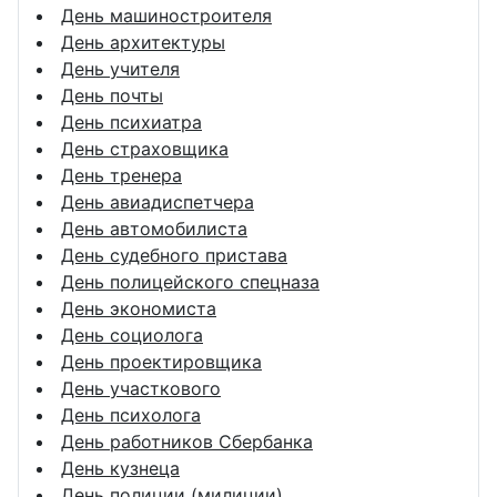
День машиностроителя
День архитектуры
День учителя
День почты
День психиатра
День страховщика
День тренера
День авиадиспетчера
День автомобилиста
День судебного пристава
День полицейского спецназа
День экономиста
День социолога
День проектировщика
День участкового
День психолога
День работников Сбербанка
День кузнеца
День полиции (милиции)