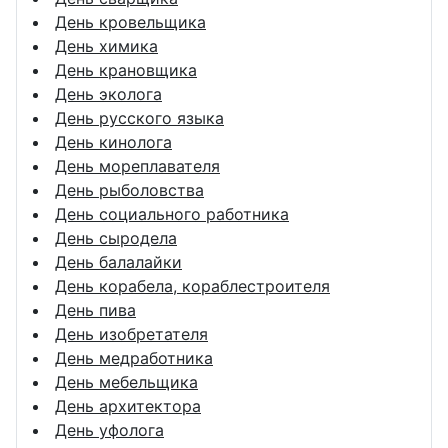
День кровельщика
День химика
День крановщика
День эколога
День русского языка
День кинолога
День мореплавателя
День рыболовства
День социального работника
День сыродела
День балалайки
День корабела, кораблестроителя
День пива
День изобретателя
День медработника
День мебельщика
День архитектора
День уфолога