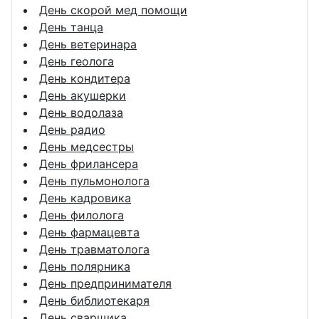
День скорой мед помощи
День танца
День ветеринара
День геолога
День кондитера
День акушерки
День водолаза
День радио
День медсестры
День фрилансера
День пульмонолога
День кадровика
День филолога
День фармацевта
День травматолога
День полярника
День предпринимателя
День библиотекаря
День сварщика