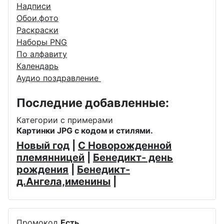
Надписи
Обои,фото
Раскраски
Наборы PNG
По алфавиту
Календарь
Аудио поздравление
Последние добавленные:
Категории с примерами
Картинки JPG с кодом и стилями.
Новый год
|
С Новорожденной
племянницей
|
Бенедикт- день
рождения
|
Бенедикт-
д.Ангела,именины
|
Промокод
Есть