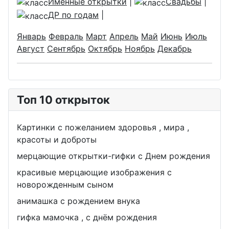
Именные открытки
|
Свадьбы
|
ДР по годам
|
Январь
Февраль
Март
Апрель
Май
Июнь
Июль
Август
Сентябрь
Октябрь
Ноябрь
Декабрь
Топ 10 открыток
Картинки с пожеланием здоровья , мира ,
красоты и доброты
мерцающие открытки-гифки с Днем рождения
красивые мерцающие изображения с
новорожденным сыном
анимашка с рождением внука
гифка мамочка , с днём рождения