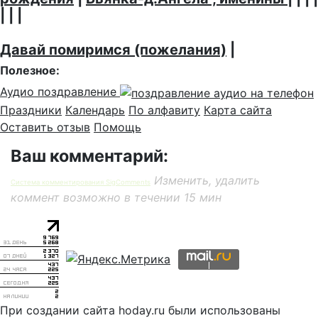
| | |
Давай помиримся (пожелания)
|
Полезное:
Аудио поздравление
Праздники
Календарь
По алфавиту
Карта сайта
Оставить отзыв
Помощь
Ваш комментарий:
Изменить, удалить
Система комментирования SigComments
коммент возможно в течении 15 мин
При создании сайта hoday.ru были использованы