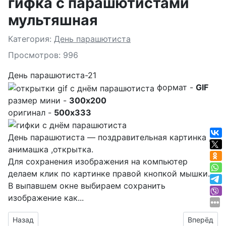
гифка с парашютистами
мультяшная
Подробности
Категория:
День парашютиста
Просмотров: 996
День парашютиста-21
формат -
GIF
размер мини -
300x200
оригинал -
500x333
День парашютиста — поздравительная картинка ,
анимашка ,открытка.
Для сохранения изображения на компьютер
делаем клик по картинке правой кнопкой мышки.
В выпавшем окне выбираем
сохранить
изображение как...
Предыдущий материал: анимашка с надписью день парашю
Следующий
Назад
Вперёд