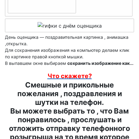
джея
аналитика
флориста,
День
День
флористики
театральног
гендиректо
День
о кассира
ра
шахмат
День оценщика — поздравительная картинка , анимашка
День
,открытка.
День
День
Для сохранения изображения на компьютер делаем клик
поэзии
атомщика
по картинке правой кнопкой мышки.
работников
День
В выпавшем окне выбираем
сохранить изображение как...
День ЛОРа
морского и
таксиста
Что скажете?
речного
День
Смешные и прикольные
флота
День
секретаря
пожелания , поздравления и
гидрометео
День
День
шутки на телефон.
ролога
сисадмина
лесника
Вы можете выбрать то , что Вам
День
День
понравилось , прослушать и
День
работника
работников
отложить отправку телефонного
машиностр
культуры
торговли
розыгрыша на то время которое
оителя