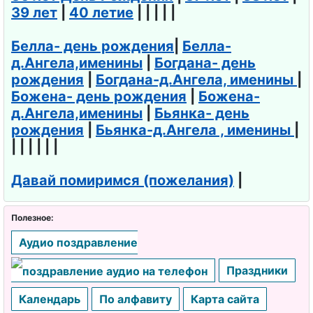
39 лет
|
40 летие
| | | | |
День
косметолог
Белла- день рождения
|
Белла-
а
д.Ангела,именины
|
Богдана- день
рождения
|
Богдана-д.Ангела, именины
|
День
Божена- день рождения
|
Божена-
рождения
д.Ангела,именины
|
Бьянка- день
Рунета
рождения
|
Бьянка-д.Ангела , именины
|
| | | | | |
День
клининга
Давай помиримся (пожелания)
|
День
космонавти
Полезное:
ки
Аудио поздравление
День рок-н-
Праздники
ролла
Календарь
По алфавиту
Карта сайта
День