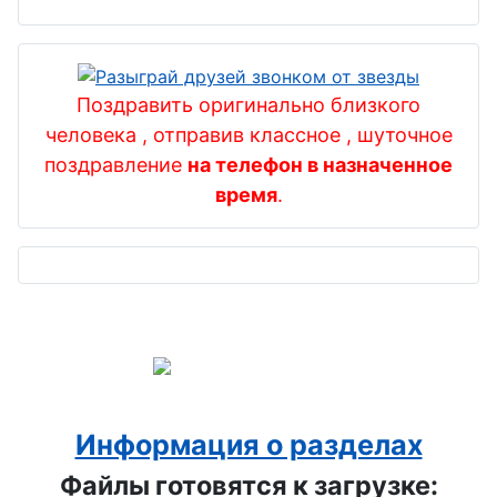
снабженца
День ФСБ
День хоккея
Поздравить оригинально близкого
человека , отправив классное , шуточное
День
поздравление
на телефон в назначенное
энергетика
время
.
День
риэлтора ,
День агента
по
недвижимо
сти
День МЧС
Информация о разделах
День
Файлы готовятся к загрузке:
компьютер