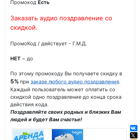
Промокод
Есть
День
День
инженера-
социолога
строителя
механика
Заказать аудио поздравление со
День
День
скидкой.
проектиров
шахтера
ПромоКод / действует - Г.М.Д.
щика
День
День
гимнастики
НЕТ
~ до
участкового
День
По этому промокоду Вы получаете скидку в
День
сетевика
5%
при
заказе любого аудио поздравления
.
психолога
День
Каждый пользователь может оплатить со
скидкой одно поздравление до конца срока
День
крупье
действия кода.
работников
День
Поздравляйте своих родных и близких Вам
Сбербанка
таможенни
людей и будет Вам счастье!
День
ка
кузнеца
День