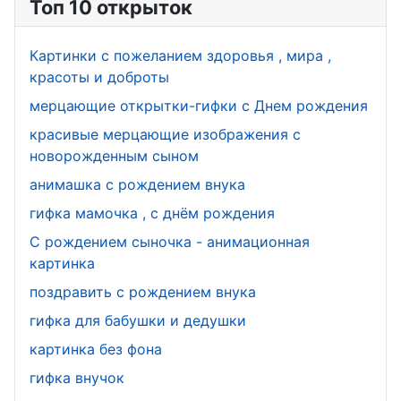
Топ 10 открыток
День
щиков
юриста
Картинки с пожеланием здоровья , мира ,
День
красоты и доброты
информатик
мерцающие открытки-гифки с Днем рождения
и
красивые мерцающие изображения с
День
новорожденным сыном
гражданско
анимашка с рождением внука
й авиации
гифка мамочка , с днём рождения
День
С рождением сыночка - анимационная
футбола
картинка
поздравить с рождением внука
День
гифка для бабушки и дедушки
работников
ЗАГСа
картинка без фона
гифка внучок
День