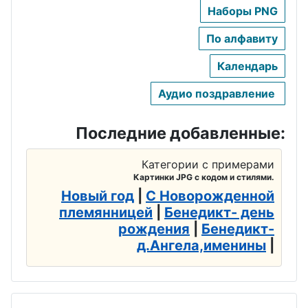
географа
а
Наборы PNG
День
авиадиспет
День
День
По алфавиту
чера
бодибилдин
анестезиол
Календарь
га
ога
День
Аудио поздравление
автомобили
День кино
День Босса,
ста
Шефа
День
Последние добавленные:
День
физкультур
День
судебного
ника
Категории с примерами
повара
Картинки JPG с кодом и стилями.
пристава
День
День
Новый год
|
С Новорожденной
День
дальнобой
племянницей
|
Бенедикт- день
рекламщик
полицейско
щика
рождения
|
Бенедикт-
а
д.Ангела,именины
|
го спецназа
День
День
День
железнодор
кабельщика
экономиста
ожника
День