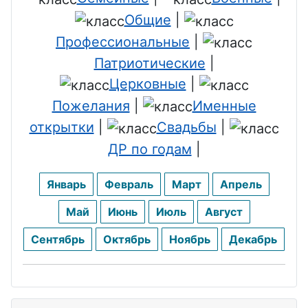
День
одчика
Общие
|
ювелира
Профессиональные
|
День
День
Патриотические
|
сельского
лифтовика
хозяйства
Церковные
|
День
Пожелания
|
Именные
День
бармена
открытки
|
Свадьбы
|
пищевика
День
ДР по годам
|
День
стоматолог
дорожника
а
Январь
Февраль
Март
Апрель
День
День
Май
Июнь
Июль
Август
невролога
экскурсово
Сентябрь
Октябрь
Ноябрь
Декабрь
День
да
банковского
День
работника
стекломой