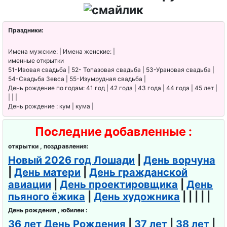
щика
День
Праздники:
транспортн
Имена мужские: | Имена женские: |
ой полиции
именные открытки
51-Ивовая свадьба | 52- Топазовая свадьба | 53-Урановая свадьба |
День
54-Свадьба Зевса | 55-Изумрудная свадьба |
День рождение по годам: 41 год | 42 года | 43 года | 44 года | 45 лет |
орнитолога
| | |
День рождение : кум | кума |
День веб-
мастера
Последние добавленные :
День
открытки , поздравления:
следовател
Новый 2026 год Лошади
|
День ворчуна
|
День матери
|
День гражданской
я
авиации
|
День проектировщика
|
День
День
пьяного ёжика
|
День художника
| | | | |
настольног
День рождения , юбилеи :
о тенниса
36 лет День Рождения
|
37 лет
|
38 лет
|