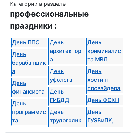
Категории в разделе
профессиональные
праздники :
День ППС
День
День
архитектор
криминалис
День
а
та МВД
барабанщик
а
День
День
уфолога
хостинг-
День
провайдера
финансиста
День
ГИБДД
День ФСКН
День
программис
День
День
та
трудоголик
ГУЭБиПК,
а
ОБЭП,
День