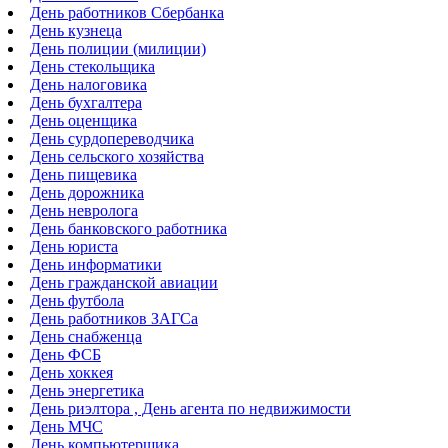
День работников Сбербанка
День кузнеца
День полиции (милиции)
День стекольщика
День налоговика
День бухгалтера
День оценщика
День сурдопереводчика
День сельского хозяйства
День пищевика
День дорожника
День невролога
День банковского работника
День юриста
День информатики
День гражданской авиации
День футбола
День работников ЗАГСа
День снабженца
День ФСБ
День хоккея
День энергетика
День риэлтора , День агента по недвижимости
День МЧС
День компьютерщика