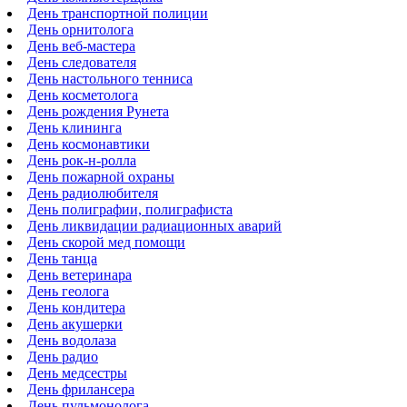
День транспортной полиции
День орнитолога
День веб-мастера
День следователя
День настольного тенниса
День косметолога
День рождения Рунета
День клининга
День космонавтики
День рок-н-ролла
День пожарной охраны
День радиолюбителя
День полиграфии, полиграфиста
День ликвидации радиационных аварий
День скорой мед помощи
День танца
День ветеринара
День геолога
День кондитера
День акушерки
День водолаза
День радио
День медсестры
День фрилансера
День пульмонолога