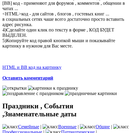
[BB] код - применяют для форумов , комментов , общении в
чатах ...
<
HTML
>код - для сайтов , блогов , гостевых книг ...
в социальных сетях чаше всего достаточно просто вставить
адрес рисунка.
4)Сделайте один клик по тексту в форме , КОД БУДЕТ
ВЫДЕЛЕН.
5)Копируйте код правой кнопкой мыши и показывайте
картинку в нужном для Вас месте.
HTML и BB код на картинку
Оставить комментарий
Праздники , События
,Знаменательные даты
Семейные
|
Военные
|
Общие
|
Профессиональные
|
Патриотические
|