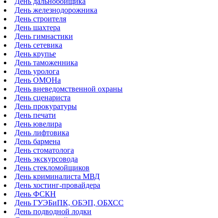
День дальнобойщика
День железнодорожника
День строителя
День шахтера
День гимнастики
День сетевика
День крупье
День таможенника
День уролога
День ОМОНа
День вневедомственной охраны
День сценариста
День прокуратуры
День печати
День ювелира
День лифтовика
День бармена
День стоматолога
День экскурсовода
День стекломойщиков
День криминалиста МВД
День хостинг-провайдера
День ФСКН
День ГУЭБиПК, ОБЭП, ОБХСС
День подводной лодки