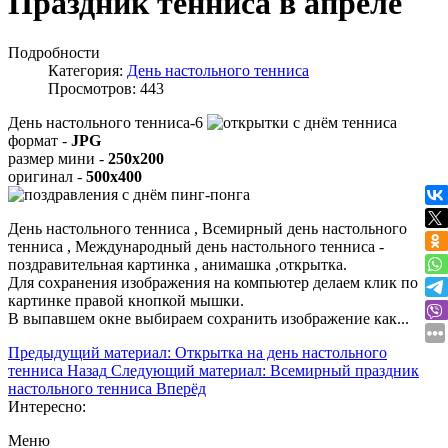
Праздник тенниса в апреле
Подробности
Категория:
День настольного тенниса
Просмотров: 443
День настольного тенниса-6
формат -
JPG
размер мини -
250x200
оригинал -
500x400
День настольного тенниса , Всемирный день настольного
тенниса , Международный день настольного тенниса -
поздравительная картинка , анимашка ,открытка.
Для сохранения изображения на компьютер делаем клик по
картинке правой кнопкой мышки.
В выпавшем окне выбираем
сохранить изображение как...
Предыдущий материал: Открытка на день настольного
тенниса
Назад
Следующий материал: Всемирный праздник
настольного тенниса
Вперёд
Интересно:
Меню