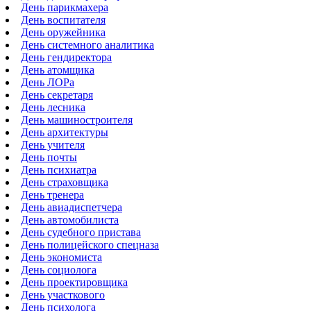
День парикмахера
День воспитателя
День оружейника
День системного аналитика
День гендиректора
День атомщика
День ЛОРа
День секретаря
День лесника
День машиностроителя
День архитектуры
День учителя
День почты
День психиатра
День страховщика
День тренера
День авиадиспетчера
День автомобилиста
День судебного пристава
День полицейского спецназа
День экономиста
День социолога
День проектировщика
День участкового
День психолога