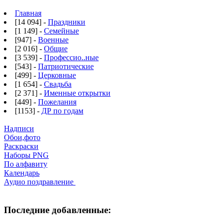
Главная
[14 094] -
Праздники
[1 149] -
Семейные
[947] -
Военные
[2 016] -
Общие
[3 539] -
Профессио..ные
[543] -
Патриотические
[499] -
Церковные
[1 654] -
Свадьба
[2 371] -
Именные открытки
[449] -
Пожелания
[1153] -
ДР по годам
Надписи
Обои,фото
Раскраски
Наборы PNG
По алфавиту
Календарь
Аудио поздравление
Последние добавленные: