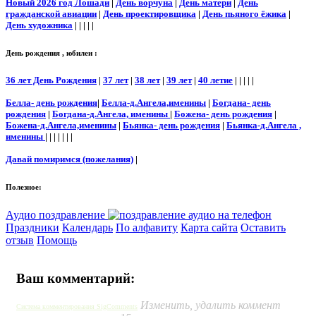
Новый 2026 год Лошади
|
День ворчуна
|
День матери
|
День
гражданской авиации
|
День проектировщика
|
День пьяного ёжика
|
День художника
| | | | |
День рождения , юбилеи :
36 лет День Рождения
|
37 лет
|
38 лет
|
39 лет
|
40 летие
| | | | |
Белла- день рождения
|
Белла-д.Ангела,именины
|
Богдана- день
рождения
|
Богдана-д.Ангела, именины
|
Божена- день рождения
|
Божена-д.Ангела,именины
|
Бьянка- день рождения
|
Бьянка-д.Ангела ,
именины
| | | | | | |
Давай помиримся (пожелания)
|
Полезное:
Аудио поздравление
Праздники
Календарь
По алфавиту
Карта сайта
Оставить
отзыв
Помощь
Ваш комментарий:
Изменить, удалить коммент
Система комментирования SigComments