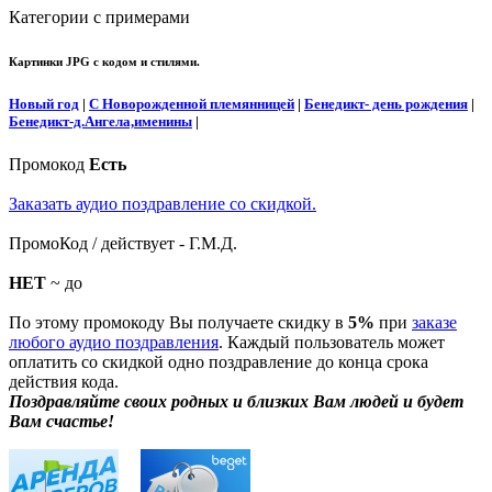
Категории с примерами
Картинки JPG с кодом и стилями.
Новый год
|
С Новорожденной племянницей
|
Бенедикт- день рождения
|
Бенедикт-д.Ангела,именины
|
Промокод
Есть
Заказать аудио поздравление со скидкой.
ПромоКод / действует - Г.М.Д.
НЕТ
~ до
По этому промокоду Вы получаете скидку в
5%
при
заказе
любого аудио поздравления
. Каждый пользователь может
оплатить со скидкой одно поздравление до конца срока
действия кода.
Поздравляйте своих родных и близких Вам людей и будет
Вам счастье!