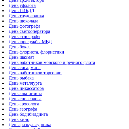
День архитектора
День уфолога
День ГИБДД
День трудоголика
День шоколада
День фотографа
День светооператора
День этнографа
День юрслужбы МВД
День бокса
День флориста, флористики
День шахмат
День работников морского и речного флота
День сисадмина
День работников торговли
День рыбака
День металлурга
День инкассатора
День альпиниста
День спелеолога
День археолога
День географа
День бодибилдинга
День кино
День физкультурника