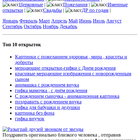
Церковные
|
Пожелания
|
Именные
открытки
|
Свадьбы
|
ДР по годам
|
Январь
Февраль
Март
Апрель
Май
Июнь
Июль
Август
Сентябрь
Октябрь
Ноябрь
Декабрь
Топ 10 открыток
Картинки с пожеланием здоровья , мира , красоты и
доброты
мерцающие открытки-гифки с Днем рождения
красивые мерцающие изображения с новорожденным
сыном
анимашка с рождением внука
гифка мамочка , с днём рождения
С рождением сыночка - анимационная картинка
поздравить с рождением внука
гифка для бабушки и дедушки
картинка без фона
гифка внучок
Поздравить оригинально близкого человека , отправив