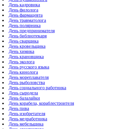
День кадровика
День филолога
День фармацевта
День травматолога
День полярника
День предпринимателя
День библиотекаря
День сварщика
День кровельщика
День химика
День крановщика
День эколога
День русского языка
День кинолога
День мореплавателя
День рыболовства
День социального работника
День сыродела
День балалайки
День корабела, кораблестроителя
День пива
День изобретателя
День медработника
День мебельщика