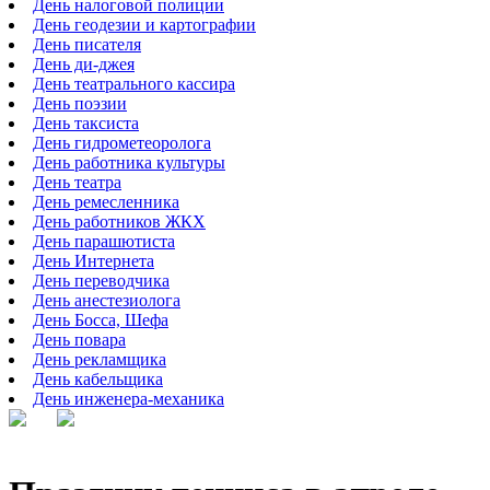
День налоговой полиции
День геодезии и картографии
День писателя
День ди-джея
День театрального кассира
День поэзии
День таксиста
День гидрометеоролога
День работника культуры
День театра
День ремесленника
День работников ЖКХ
День парашютиста
День Интернета
День переводчика
День анестезиолога
День Босса, Шефа
День повара
День рекламщика
День кабельщика
День инженера-механика