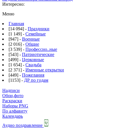
Интересно:
Меню
Главная
[14 094] -
Праздники
[1 149] -
Семейные
[947] -
Военные
[2 016] -
Общие
[3 539] -
Профессио..ные
[543] -
Патриотические
[499] -
Церковные
[1 654] -
Свадьба
[2 371] -
Именные открытки
[449] -
Пожелания
[1153] -
ДР по годам
Надписи
Обои,фото
Раскраски
Наборы PNG
По алфавиту
Календарь
Аудио поздравление