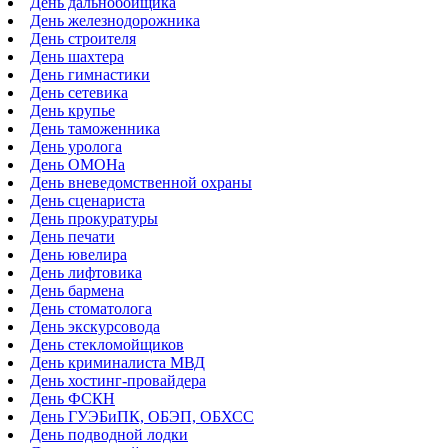
День дальнобойщика
День железнодорожника
День строителя
День шахтера
День гимнастики
День сетевика
День крупье
День таможенника
День уролога
День ОМОНа
День вневедомственной охраны
День сценариста
День прокуратуры
День печати
День ювелира
День лифтовика
День бармена
День стоматолога
День экскурсовода
День стекломойщиков
День криминалиста МВД
День хостинг-провайдера
День ФСКН
День ГУЭБиПК, ОБЭП, ОБХСС
День подводной лодки