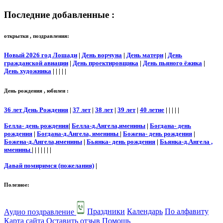
Последние добавленные :
открытки , поздравления:
Новый 2026 год Лошади
|
День ворчуна
|
День матери
|
День
гражданской авиации
|
День проектировщика
|
День пьяного ёжика
|
День художника
| | | | |
День рождения , юбилеи :
36 лет День Рождения
|
37 лет
|
38 лет
|
39 лет
|
40 летие
| | | | |
Белла- день рождения
|
Белла-д.Ангела,именины
|
Богдана- день
рождения
|
Богдана-д.Ангела, именины
|
Божена- день рождения
|
Божена-д.Ангела,именины
|
Бьянка- день рождения
|
Бьянка-д.Ангела ,
именины
| | | | | | |
Давай помиримся (пожелания)
|
Полезное:
Аудио поздравление
Праздники
Календарь
По алфавиту
Карта сайта
Оставить отзыв
Помощь