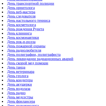
День транспортной полиции
День орнитолога
День веб-мастера
День следователя
День настольного тенниса
День косметолога
День рождения Рунета
День клининга
День космонавтики
День рок-н-ролла
День пожарной охраны
День радиолюбителя
День полиграфии, полиграфиста
День ликвидации радиационных аварий
День скорой мед помощи
День танца
День ветеринара
День геолога
День кондитера
День акушерки
День водолаза
День радио
День медсестры
День фрилансера
День пульмонолога