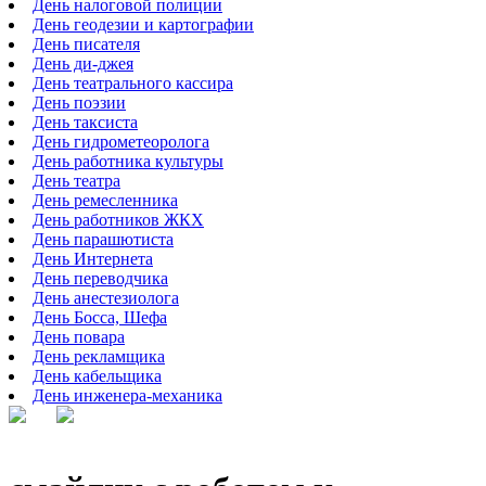
День налоговой полиции
День геодезии и картографии
День писателя
День ди-джея
День театрального кассира
День поэзии
День таксиста
День гидрометеоролога
День работника культуры
День театра
День ремесленника
День работников ЖКХ
День парашютиста
День Интернета
День переводчика
День анестезиолога
День Босса, Шефа
День повара
День рекламщика
День кабельщика
День инженера-механика