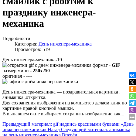
смайлик с роботом к
празднику инженера-
механика
Подробности
Категория:
День инженера-механика
Просмотров: 519
День инженера-механика-19
формат -
GIF
размер мини -
250x250
оригинал -
----
День инженера-механика — поздравительная картинка ,
анимашка ,открытка.
Для сохранения изображения на компьютер делаем клик по
картинке правой кнопкой мышки.
В выпавшем окне выбираем
сохранить изображение как...
Предыдущий материал: gif надпись красивыми буквами «День
инженера-механика»
Назад
Следующий материал: анимашка
на день инженера-механика
Вперёд