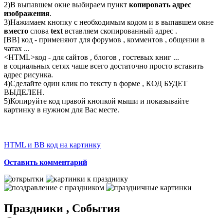
2)В выпавшем окне выбираем пункт
копировать адрес
изображения
.
3)Нажимаем кнопку с необходимым кодом и в выпавшем окне
вместо
слова
text
вставляем скопированный адрес .
[BB] код - применяют для форумов , комментов , общении в
чатах ...
<
HTML
>код - для сайтов , блогов , гостевых книг ...
в социальных сетях чаше всего достаточно просто вставить
адрес рисунка.
4)Сделайте один клик по тексту в форме , КОД БУДЕТ
ВЫДЕЛЕН.
5)Копируйте код правой кнопкой мыши и показывайте
картинку в нужном для Вас месте.
HTML и BB код на картинку
Оставить комментарий
Праздники , События