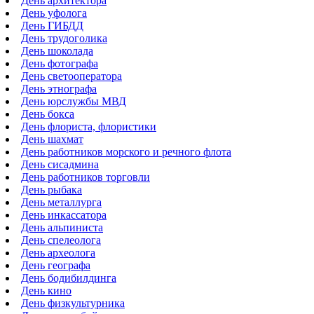
День архитектора
День уфолога
День ГИБДД
День трудоголика
День шоколада
День фотографа
День светооператора
День этнографа
День юрслужбы МВД
День бокса
День флориста, флористики
День шахмат
День работников морского и речного флота
День сисадмина
День работников торговли
День рыбака
День металлурга
День инкассатора
День альпиниста
День спелеолога
День археолога
День географа
День бодибилдинга
День кино
День физкультурника