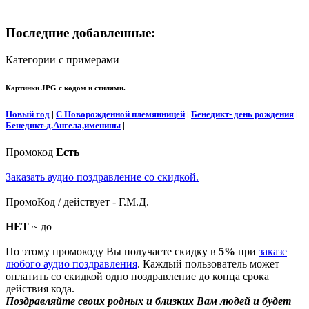
Последние добавленные:
Категории с примерами
Картинки JPG с кодом и стилями.
Новый год
|
С Новорожденной племянницей
|
Бенедикт- день рождения
|
Бенедикт-д.Ангела,именины
|
Промокод
Есть
Заказать аудио поздравление со скидкой.
ПромоКод / действует - Г.М.Д.
НЕТ
~ до
По этому промокоду Вы получаете скидку в
5%
при
заказе
любого аудио поздравления
. Каждый пользователь может
оплатить со скидкой одно поздравление до конца срока
действия кода.
Поздравляйте своих родных и близких Вам людей и будет