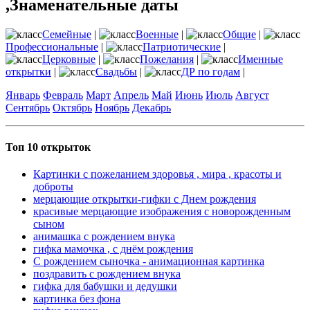
,Знаменательные даты
Семейные
|
Военные
|
Общие
|
Профессиональные
|
Патриотические
|
Церковные
|
Пожелания
|
Именные
открытки
|
Свадьбы
|
ДР по годам
|
Январь
Февраль
Март
Апрель
Май
Июнь
Июль
Август
Сентябрь
Октябрь
Ноябрь
Декабрь
Топ 10 открыток
Картинки с пожеланием здоровья , мира , красоты и
доброты
мерцающие открытки-гифки с Днем рождения
красивые мерцающие изображения с новорожденным
сыном
анимашка с рождением внука
гифка мамочка , с днём рождения
С рождением сыночка - анимационная картинка
поздравить с рождением внука
гифка для бабушки и дедушки
картинка без фона