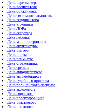
День парикмахера
День воспитателя
День оружейника
День системного аналитика
День гендиректора
День атомщика
День ЛОРа
День секретаря
День лесника
День машиностроителя
День архитектуры
День учителя
День почты
День психиатра
День страховщика
День тренера
День авиадиспетчера
День автомобилиста
День судебного пристава
День полицейского спецназа
День экономиста
День социолога
День проектировщика
День участкового
День психолога