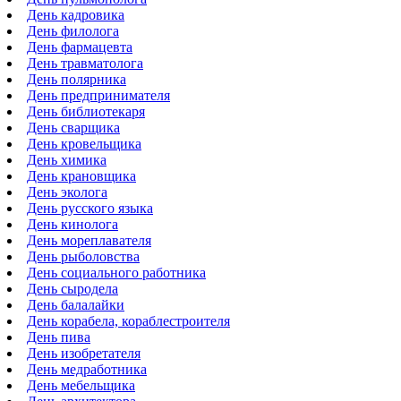
День кадровика
День филолога
День фармацевта
День травматолога
День полярника
День предпринимателя
День библиотекаря
День сварщика
День кровельщика
День химика
День крановщика
День эколога
День русского языка
День кинолога
День мореплавателя
День рыболовства
День социального работника
День сыродела
День балалайки
День корабела, кораблестроителя
День пива
День изобретателя
День медработника
День мебельщика