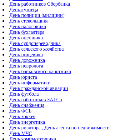
День работников Сбербанка
День кузнеца
День полиции (милиции)
День стекольщика
День налоговика
День бухгалтера
День оценщика
День сурдопереводчика
День сельского хозяйства
День пищевика
День дорожника
День невролога
День банковского работника
День юриста
День информатики
День гражданской авиации
День футбола
День работников ЗАГСа
День снабженца
День ФСБ
День хоккея
День энергетика
День риэлтора , День агента по недвижимости
День МЧС
День компьютерщика