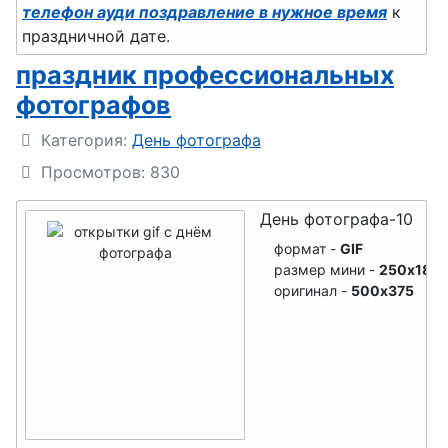
телефон ауди поздравление в нужное время
к
социолога
строителя
механика
праздничной дате.
День
День
праздник профессиональных
проектиров
шахтера
фотографов
щика
День
Подробности
Категория:
День фотографа
День
гимнастики
Просмотров: 830
участкового
День
День фотографа-10
День
сетевика
психолога
формат -
GIF
День
размер мини -
250x188
День
крупье
оригинал -
500x375
работников
День
Сбербанка
таможенни
День
ка
кузнеца
День