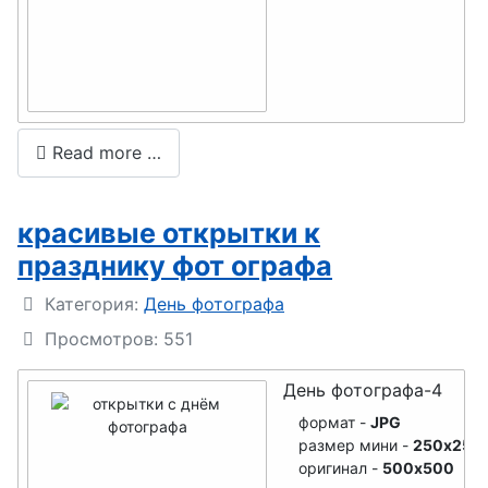
День
косметолог
а
День
рождения
Read more …
Рунета
День
красивые открытки к
клининга
празднику фот ографа
День
Подробности
Категория:
День фотографа
космонавти
Просмотров: 551
ки
День рок-н-
День фотографа-4
ролла
формат -
JPG
размер мини -
250x250
День
оригинал -
500x500