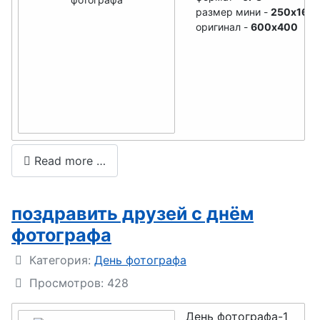
размер мини -
250x167
День
оригинал -
600x400
медсестры
День
фрилансера
День
пульмоноло
га
Read more …
День
кадровика
поздравить друзей с днём
День
фотографа
филолога
Подробности
Категория:
День фотографа
День
Просмотров: 428
фармацевта
День фотографа-1