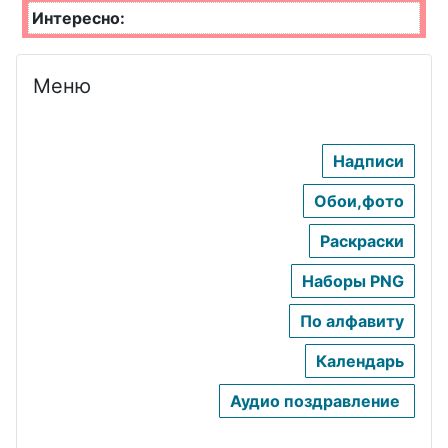
кровельщик
Интересно:
а
День
Меню
химика
День
Надписи
крановщика
Обои,фото
День
эколога
Раскраски
День
Наборы PNG
русского
По алфавиту
языка
Календарь
День
кинолога
Аудио поздравление
День