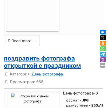
пожарной
охраны
День
радиолюбит
еля
День
Read more …
полиграфии,
полиграфис
поздравить фотографа
та
открыткой с праздником
День
Подробности
Категория:
День фотографа
ликвидации
Просмотров: 568
радиационн
ых аварий
День фотографа-3
День
формат -
JPG
скорой мед
размер мини -
250x188