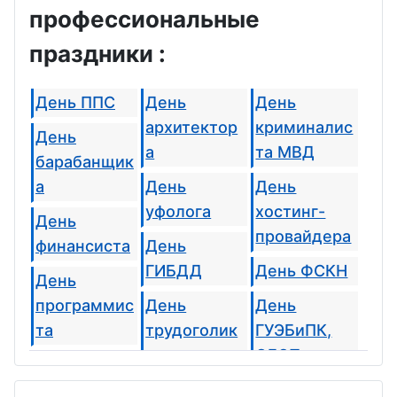
профессиональные
праздники :
День ППС
День
День
архитектор
криминалис
День
а
та МВД
барабанщик
а
День
День
уфолога
хостинг-
День
провайдера
финансиста
День
ГИБДД
День ФСКН
День
программис
День
День
та
трудоголик
ГУЭБиПК,
а
ОБЭП,
День
ОБХСС
нефтяника и
День