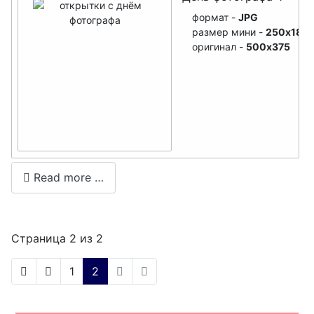
День
формат -
JPG
травматоло
размер мини -
250x188
га
оригинал -
500x375
День
полярника
День
предприни
мателя
Read more …
День
библиотека
ря
Страница 2 из 2
День
сварщика
1
2
День