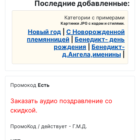
Последние добавленные:
мореплават
еля
Категории с примерами
Картинки JPG с кодом и стилями.
День
Новый год
|
С Новорожденной
рыболовств
племянницей
|
Бенедикт- день
а
рождения
|
Бенедикт-
д.Ангела,именины
|
День
социальног
о работника
День
Промокод
Есть
сыродела
Заказать аудио поздравление со
День
скидкой.
балалайки
День
ПромоКод / действует - Г.М.Д.
корабела,