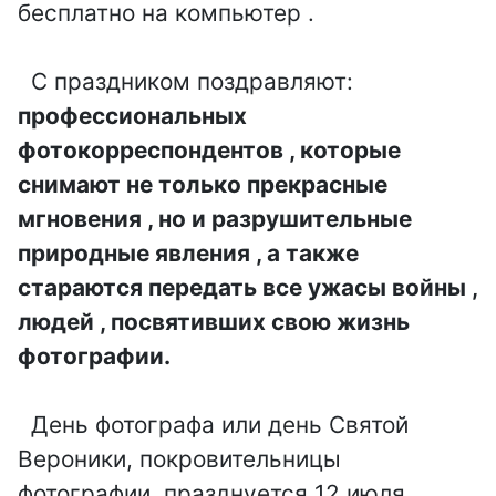
флориста,
бесплатно на компьютер .
День
День
флористики
театральног
гендиректо
День
С праздником поздравляют:
о кассира
ра
шахмат
профессиональных
День
День
фотокорреспондентов , которые
День
поэзии
атомщика
работников
снимают не только прекрасные
День
День ЛОРа
морского и
мгновения , но и разрушительные
таксиста
речного
природные явления , а также
День
флота
День
стараются передать все ужасы войны ,
секретаря
гидрометео
День
людей , посвятивших свою жизнь
День
ролога
сисадмина
фотографии.
лесника
День
День
День
работника
День фотографа или день Святой
работников
машиностр
культуры
торговли
Вероники, покровительницы
оителя
День театра
фотографии, празднуется 12 июля.