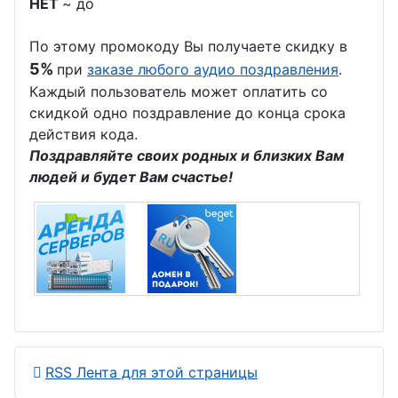
НЕТ
~ до
кораблестр
оителя
По этому промокоду Вы получаете скидку в
5%
при
заказе любого аудио поздравления
.
День пива
Каждый пользователь может оплатить со
День
скидкой одно поздравление до конца срока
изобретате
действия кода.
ля
Поздравляйте своих родных и близких Вам
людей и будет Вам счастье!
День
медработни
ка
День
мебельщик
а
RSS Лента для этой страницы