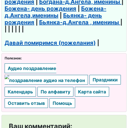
рождения
|
Богдана-д.Ангела, именины
|
Божена- день рождения
|
Божена-
д.Ангела,именины
|
Бьянка- день
рождения
|
Бьянка-д.Ангела , именины
|
| | | | | |
Давай помиримся (пожелания)
|
Полезное:
Аудио поздравление
Праздники
Календарь
По алфавиту
Карта сайта
Оставить отзыв
Помощь
Ваш комментарий: