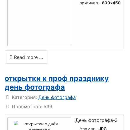
оригинал -
600x450
помощи
День танца
День
ветеринара
День
геолога
Read more …
День
кондитера
открытки к проф празднику
день фотографа
День
акушерки
Подробности
Категория:
День фотографа
День
Просмотров: 539
водолаза
День фотографа-2
День радио
формат -
JPG