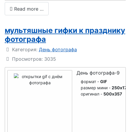
День
уролога
Read more …
полиции
День
(милиции)
ОМОНа
День
мультяшные гифки к празднику
День
стекольщик
фотографа
вневедомст
а
венной
Подробности
Категория:
День фотографа
День
охраны
Просмотров: 3035
налоговика
День
День фотографа-9
День
сценариста
формат -
GIF
бухгалтера
День
размер мини -
250x179
оригинал -
500x357
День
прокуратур
оценщика
ы
День
День печати
сурдоперев
День