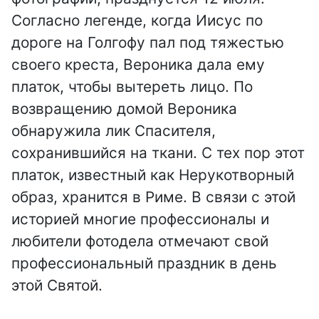
День
День
Согласно легенде, когда Иисус по
рыбака
День
архитектур
ремесленни
дороге на Голгофу пал под тяжестью
ы
День
ка
своего креста, Вероника дала ему
металлурга
День
платок, чтобы вытереть лицо. По
День
учителя
День
возвращению домой Вероника
работников
инкассатора
День почты
ЖКХ
обнаружила лик Спасителя,
День
сохранившийся на ткани. С тех пор этот
День
День
альпиниста
психиатра
платок, известный как Нерукотворный
парашютист
День
образ, хранится в Риме. В связи с этой
а
День
спелеолога
историей многие профессионалы и
страховщик
День
а
День
любители фотодела отмечают свой
Интернета
археолога
профессиональный праздник в день
День
День
этой Святой.
тренера
День
переводчик
географа
а
День