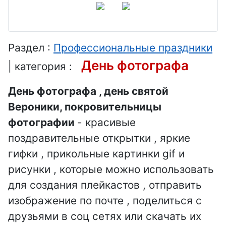
газовика
шоколада
День
подводной
День
День
лодки
дизайнера-
фотографа
Раздел :
Профессиональные праздники
графика
День
День фотографа
День
| категория :
налоговой
День
светоопера
полиции
День фотографа , день святой
парикмахер
тора
Вероники, покровительницы
а
День
День
геодезии и
фотографии
- красивые
День
этнографа
картографи
поздравительные открытки , яркие
воспитателя
День
и
гифки , прикольные картинки gif и
День
юрслужбы
День
рисунки , которые можно использовать
оружейника
МВД
писателя
для создания плейкастов , отправить
День
День бокса
изображение по почте , поделиться с
День ди-
системного
День
друзьями в соц сетях или скачать их
джея
аналитика