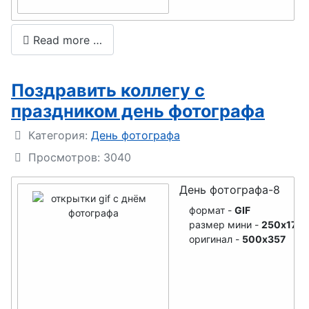
одчика
ювелира
День
День
Read more …
сельского
лифтовика
хозяйства
День
Поздравить коллегу с
День
бармена
праздником день фотографа
пищевика
День
Подробности
Категория:
День фотографа
День
стоматолог
Просмотров: 3040
дорожника
а
День
День фотографа-8
День
невролога
формат -
GIF
экскурсово
размер мини -
250x179
День
да
оригинал -
500x357
банковского
День
работника
стекломой
День
щиков