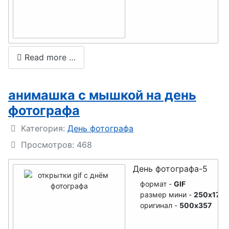
День
транспортн
ой полиции
Read more …
День
орнитолога
анимашка с мышкой на день
День веб-
фотографа
мастера
Подробности
Категория:
День фотографа
День
Просмотров: 468
следовател
я
День фотографа-5
День
формат -
GIF
размер мини -
250x179
настольног
оригинал -
500x357
о тенниса