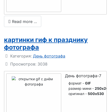
юриста
День
информатик
Read more …
и
День
картинки гиф к празднику
гражданско
фотографа
й авиации
Подробности
Категория:
День фотографа
День
Просмотров: 3038
футбола
День фотографа-7
День
формат -
GIF
работников
размер мини -
250x265
ЗАГСа
оригинал -
500x530
День
снабженца