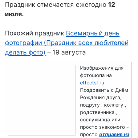
Праздник отмечается ежегодно
12
авиадиспет
День
День
июля.
чера
бодибилдин
анестезиол
га
ога
День
Похожий праздник
Всемирный день
автомобили
День кино
День Босса,
фотографии (Праздник всех любителей
ста
Шефа
День
делать фото)
– 19 августа
День
физкультур
День
судебного
ника
повара
Изображения для
пристава
фотошопа на
День
День
effects1.ru
День
дальнобой
рекламщик
Поздравить с Днём
полицейско
щика
а
Рождения друга,
го спецназа
подругу , коллегу ,
День
День
родственника ,
День
железнодор
кабельщика
сослуживца или
экономиста
ожника
просто знакомого -
День
просто
отправив на
День
День
инженера-