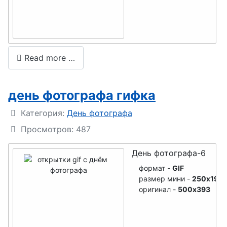
День ФСБ
День хоккея
День
Read more …
энергетика
День
день фотографа гифка
риэлтора ,
Подробности
День агента
Категория:
День фотографа
по
Просмотров: 487
недвижимо
День фотографа-6
сти
формат -
GIF
День МЧС
размер мини -
250x197
оригинал -
500x393
День
компьютер
щика