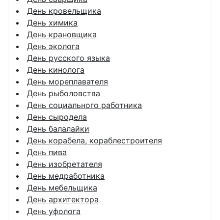
День кровельщика
День химика
День крановщика
День эколога
День русского языка
День кинолога
День мореплавателя
День рыболовства
День социального работника
День сыродела
День балалайки
День корабела, кораблестроителя
День пива
День изобретателя
День медработника
День мебельщика
День архитектора
День уфолога