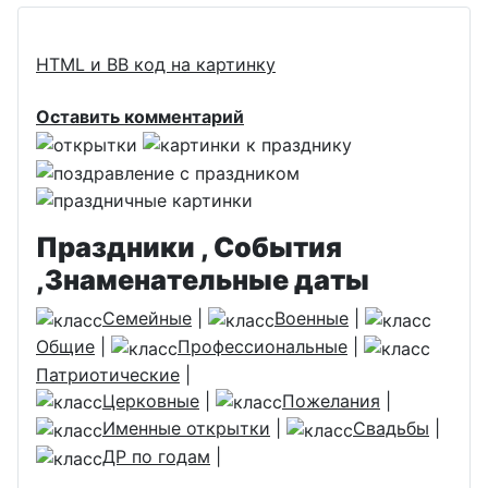
HTML и BB код на картинку
Оставить комментарий
Праздники , События
,Знаменательные даты
Семейные
|
Военные
|
Общие
|
Профессиональные
|
Патриотические
|
Церковные
|
Пожелания
|
Именные открытки
|
Свадьбы
|
ДР по годам
|