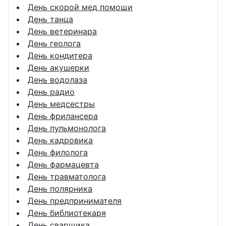
День скорой мед помощи
День танца
День ветеринара
День геолога
День кондитера
День акушерки
День водолаза
День радио
День медсестры
День фрилансера
День пульмонолога
День кадровика
День филолога
День фармацевта
День травматолога
День полярника
День предпринимателя
День библиотекаря
День сварщика