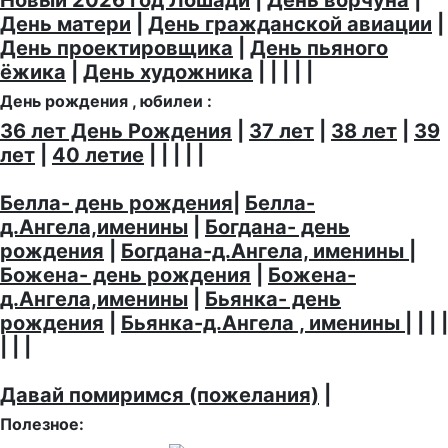
Новый 2026 год Лошади
|
День ворчуна
|
День матери
|
День гражданской авиации
|
День проектировщика
|
День пьяного
ёжика
|
День художника
| | | | |
День рождения , юбилеи :
36 лет День Рождения
|
37 лет
|
38 лет
|
39
лет
|
40 летие
| | | | |
Белла- день рождения
|
Белла-
д.Ангела,именины
|
Богдана- день
рождения
|
Богдана-д.Ангела, именины
|
Божена- день рождения
|
Божена-
д.Ангела,именины
|
Бьянка- день
рождения
|
Бьянка-д.Ангела , именины
| | | |
| | |
Давай помиримся (пожелания)
|
Полезное: