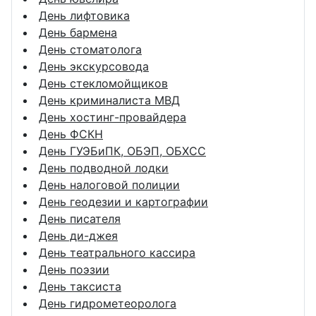
День лифтовика
День бармена
День стоматолога
День экскурсовода
День стекломойщиков
День криминалиста МВД
День хостинг-провайдера
День ФСКН
День ГУЭБиПК, ОБЭП, ОБХСС
День подводной лодки
День налоговой полиции
День геодезии и картографии
День писателя
День ди-джея
День театрального кассира
День поэзии
День таксиста
День гидрометеоролога