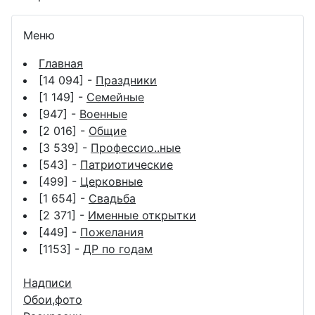
Меню
Главная
[14 094] -
Праздники
[1 149] -
Семейные
[947] -
Военные
[2 016] -
Общие
[3 539] -
Профессио..ные
[543] -
Патриотические
[499] -
Церковные
[1 654] -
Свадьба
[2 371] -
Именные открытки
[449] -
Пожелания
[1153] -
ДР по годам
Надписи
Обои,фото