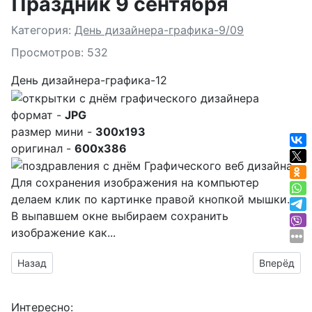
Праздник 9 сентября
Подробности
Категория:
День дизайнера-графика-9/09
Просмотров: 532
День дизайнера-графика-12
формат -
JPG
размер мини -
300x193
оригинал -
600x386
Для сохранения изображения на компьютер
делаем клик по картинке правой кнопкой мышки.
В выпавшем окне выбираем
сохранить
изображение как...
Предыдущий материал: Прикольные гифки
Следующий
Назад
Вперёд
Интересно: