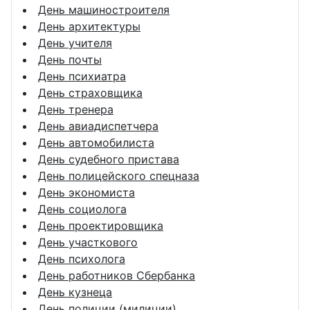
День машиностроителя
День архитектуры
День учителя
День почты
День психиатра
День страховщика
День тренера
День авиадиспетчера
День автомобилиста
День судебного пристава
День полицейского спецназа
День экономиста
День социолога
День проектировщика
День участкового
День психолога
День работников Сбербанка
День кузнеца
День полиции (милиции)