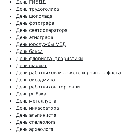
День ГИБДД
День трудоголика
День шоколада
День фотографа
День светооператора
День этнографа
День юрслужбы МВД
День бокса
День флориста, флористики
День шахмат
День работников морского и речного флота
День сисадмина
День работников торговли
День рыбака
День металлурга
День инкассатора
День альпиниста
День спелеолога
День археолога