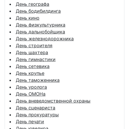
День географа
День бодибилдинга
День кино
День физкультурника
День дальнобойщика
День железнодорожника
День строителя
День шахтера
День гимнастики
День сетевика
День крупье
День таможенника
День уролога
День ОМОНа
День вневедомственной охраны
День сценариста
День прокуратуры
День печати
День ювелира