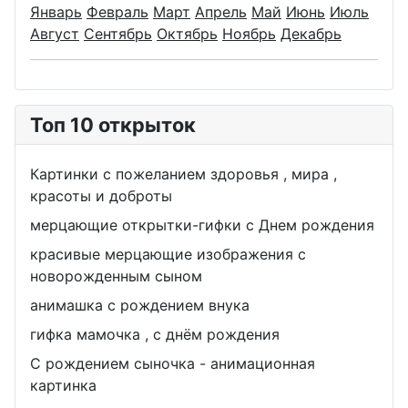
Январь
Февраль
Март
Апрель
Май
Июнь
Июль
Август
Сентябрь
Октябрь
Ноябрь
Декабрь
Топ 10 открыток
Картинки с пожеланием здоровья , мира ,
красоты и доброты
мерцающие открытки-гифки с Днем рождения
красивые мерцающие изображения с
новорожденным сыном
анимашка с рождением внука
гифка мамочка , с днём рождения
С рождением сыночка - анимационная
картинка