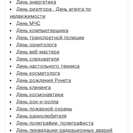
День энергетика
День риэлтора , День агента по
недвижимости
День МЧС
День компьютерщика
День транспортной полиции
День орнитолога
День веб-мастера
День следователя
День настольного тенниса
День косметолога
День рождения Рунета
День клининга
День космонавтики
День рок-н-ролла
День пожарной охраны
День радиолюбителя
День полиграфии, полиграфиста
День ликвидации радиационных аварий