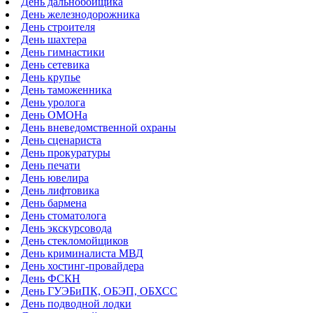
День дальнобойщика
День железнодорожника
День строителя
День шахтера
День гимнастики
День сетевика
День крупье
День таможенника
День уролога
День ОМОНа
День вневедомственной охраны
День сценариста
День прокуратуры
День печати
День ювелира
День лифтовика
День бармена
День стоматолога
День экскурсовода
День стекломойщиков
День криминалиста МВД
День хостинг-провайдера
День ФСКН
День ГУЭБиПК, ОБЭП, ОБХСС
День подводной лодки