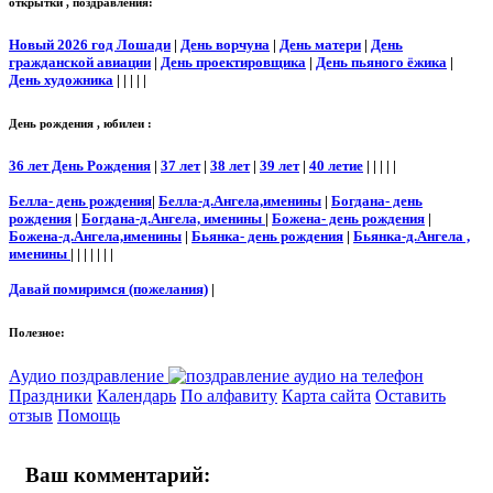
открытки , поздравления:
Новый 2026 год Лошади
|
День ворчуна
|
День матери
|
День
гражданской авиации
|
День проектировщика
|
День пьяного ёжика
|
День художника
| | | | |
День рождения , юбилеи :
36 лет День Рождения
|
37 лет
|
38 лет
|
39 лет
|
40 летие
| | | | |
Белла- день рождения
|
Белла-д.Ангела,именины
|
Богдана- день
рождения
|
Богдана-д.Ангела, именины
|
Божена- день рождения
|
Божена-д.Ангела,именины
|
Бьянка- день рождения
|
Бьянка-д.Ангела ,
именины
| | | | | | |
Давай помиримся (пожелания)
|
Полезное:
Аудио поздравление
Праздники
Календарь
По алфавиту
Карта сайта
Оставить
отзыв
Помощь
Ваш комментарий: