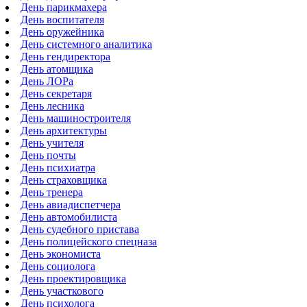
День парикмахера
День воспитателя
День оружейника
День системного аналитика
День гендиректора
День атомщика
День ЛОРа
День секретаря
День лесника
День машиностроителя
День архитектуры
День учителя
День почты
День психиатра
День страховщика
День тренера
День авиадиспетчера
День автомобилиста
День судебного пристава
День полицейского спецназа
День экономиста
День социолога
День проектировщика
День участкового
День психолога