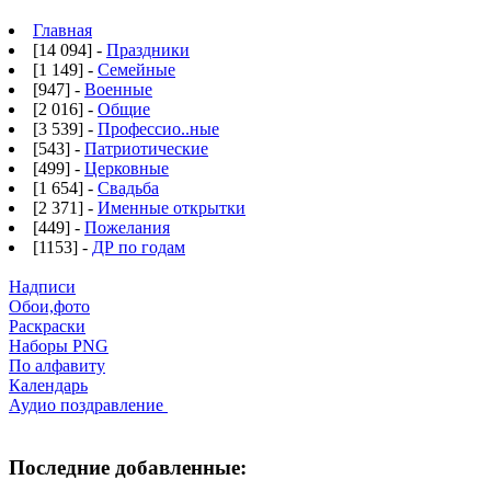
Главная
[14 094] -
Праздники
[1 149] -
Семейные
[947] -
Военные
[2 016] -
Общие
[3 539] -
Профессио..ные
[543] -
Патриотические
[499] -
Церковные
[1 654] -
Свадьба
[2 371] -
Именные открытки
[449] -
Пожелания
[1153] -
ДР по годам
Надписи
Обои,фото
Раскраски
Наборы PNG
По алфавиту
Календарь
Аудио поздравление
Последние добавленные: