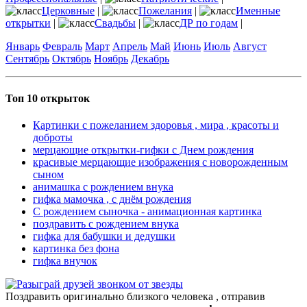
Церковные
|
Пожелания
|
Именные
открытки
|
Свадьбы
|
ДР по годам
|
Январь
Февраль
Март
Апрель
Май
Июнь
Июль
Август
Сентябрь
Октябрь
Ноябрь
Декабрь
Топ 10 открыток
Картинки с пожеланием здоровья , мира , красоты и
доброты
мерцающие открытки-гифки с Днем рождения
красивые мерцающие изображения с новорожденным
сыном
анимашка с рождением внука
гифка мамочка , с днём рождения
С рождением сыночка - анимационная картинка
поздравить с рождением внука
гифка для бабушки и дедушки
картинка без фона
гифка внучок
Поздравить оригинально близкого человека , отправив