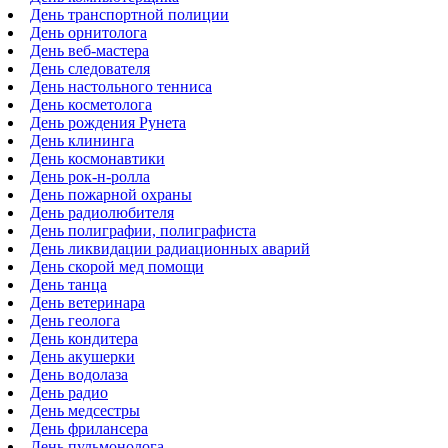
День транспортной полиции
День орнитолога
День веб-мастера
День следователя
День настольного тенниса
День косметолога
День рождения Рунета
День клининга
День космонавтики
День рок-н-ролла
День пожарной охраны
День радиолюбителя
День полиграфии, полиграфиста
День ликвидации радиационных аварий
День скорой мед помощи
День танца
День ветеринара
День геолога
День кондитера
День акушерки
День водолаза
День радио
День медсестры
День фрилансера
День пульмонолога