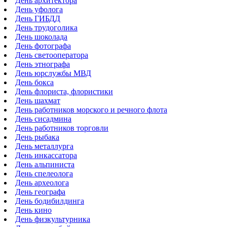
День архитектора
День уфолога
День ГИБДД
День трудоголика
День шоколада
День фотографа
День светооператора
День этнографа
День юрслужбы МВД
День бокса
День флориста, флористики
День шахмат
День работников морского и речного флота
День сисадмина
День работников торговли
День рыбака
День металлурга
День инкассатора
День альпиниста
День спелеолога
День археолога
День географа
День бодибилдинга
День кино
День физкультурника