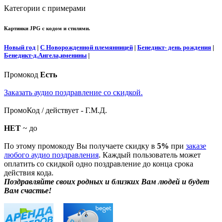
Категории с примерами
Картинки JPG с кодом и стилями.
Новый год
|
С Новорожденной племянницей
|
Бенедикт- день рождения
|
Бенедикт-д.Ангела,именины
|
Промокод
Есть
Заказать аудио поздравление со скидкой.
ПромоКод / действует - Г.М.Д.
НЕТ
~ до
По этому промокоду Вы получаете скидку в
5%
при
заказе
любого аудио поздравления
. Каждый пользователь может
оплатить со скидкой одно поздравление до конца срока
действия кода.
Поздравляйте своих родных и близких Вам людей и будет
Вам счастье!