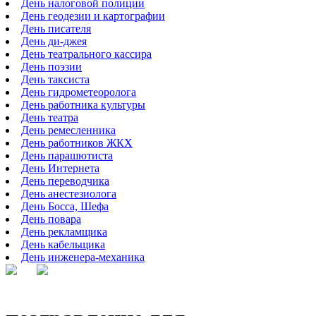
День налоговой полиции
День геодезии и картографии
День писателя
День ди-джея
День театрального кассира
День поэзии
День таксиста
День гидрометеоролога
День работника культуры
День театра
День ремесленника
День работников ЖКХ
День парашютиста
День Интернета
День переводчика
День анестезиолога
День Босса, Шефа
День повара
День рекламщика
День кабельщика
День инженера-механика