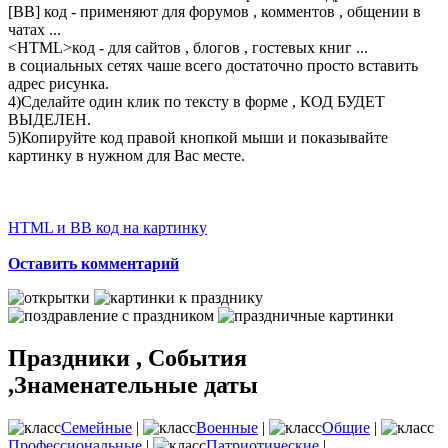
[BB] код - применяют для форумов , комментов , общении в
чатах ...
<
HTML
>код - для сайтов , блогов , гостевых книг ...
в социальных сетях чаше всего достаточно просто вставить
адрес рисунка.
4)Сделайте один клик по тексту в форме , КОД БУДЕТ
ВЫДЕЛЕН.
5)Копируйте код правой кнопкой мыши и показывайте
картинку в нужном для Вас месте.
HTML и BB код на картинку
Оставить комментарий
Праздники , События
,Знаменательные даты
Семейные
|
Военные
|
Общие
|
Профессиональные
|
Патриотические
|