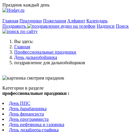
Праздник каждый день
Главная
Праздники
Пожелания
Алфавит
Календарь
Поздравить
Надписи
Поиск
Вы здесь:
Главная
Профессиональные праздники
День дальнобойщика
поздравление для дальнобойщиков
Категории в разделе
профессиональные праздники :
День ППС
День барабанщика
День финансиста
День программиста
День нефтяника и газовика
День дизайнера-графика