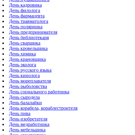
День кадровика
День филолога
День фармацевта
День травматолога
День полярника
День предпринимателя
День библиотекаря
День сварщика
День кровельщика
День химика
День крановщика
День эколога
День русского языка
День кинолога
День мореплавателя
День рыболовства
День социального работника
День сыродела
День балалайки
День корабела, кораблестроителя
День пива
День изобретателя
День медработника
День мебельщика