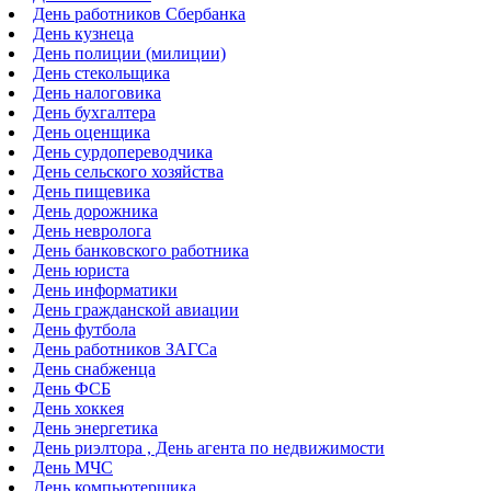
День работников Сбербанка
День кузнеца
День полиции (милиции)
День стекольщика
День налоговика
День бухгалтера
День оценщика
День сурдопереводчика
День сельского хозяйства
День пищевика
День дорожника
День невролога
День банковского работника
День юриста
День информатики
День гражданской авиации
День футбола
День работников ЗАГСа
День снабженца
День ФСБ
День хоккея
День энергетика
День риэлтора , День агента по недвижимости
День МЧС
День компьютерщика