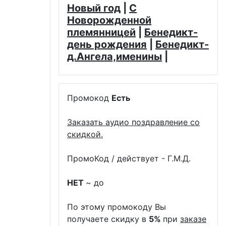
Новый год
|
С
Новорожденной
племянницей
|
Бенедикт-
день рождения
|
Бенедикт-
д.Ангела,именины
|
Промокод
Есть
Заказать аудио поздравление со
скидкой.
ПромоКод / действует - Г.М.Д.
НЕТ
~ до
По этому промокоду Вы
получаете скидку в
5%
при
заказе