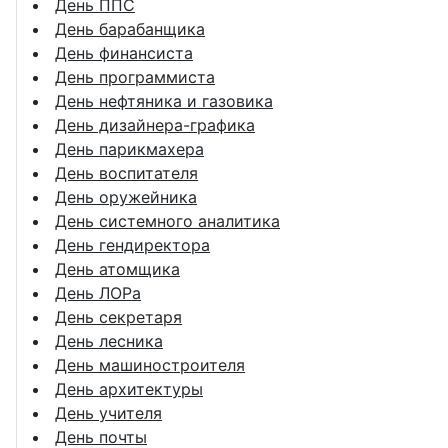
День ППС
День барабанщика
День финансиста
День программиста
День нефтяника и газовика
День дизайнера-графика
День парикмахера
День воспитателя
День оружейника
День системного аналитика
День гендиректора
День атомщика
День ЛОРа
День секретаря
День лесника
День машиностроителя
День архитектуры
День учителя
День почты