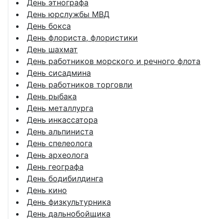
День этнографа
День юрслужбы МВД
День бокса
День флориста, флористики
День шахмат
День работников морского и речного флота
День сисадмина
День работников торговли
День рыбака
День металлурга
День инкассатора
День альпиниста
День спелеолога
День археолога
День географа
День бодибилдинга
День кино
День физкультурника
День дальнобойщика