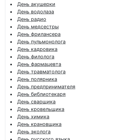
День акушерки
День водолаза
День радио
День медсестры
День фрилансера
День пульмонолога
День кадровика
День филолога
День фармацевта
День травматолога
День полярника
День предпринимателя
День библиотекаря
День сварщика
День кровельщика
День химика
День крановщика
День эколога
День русского языка