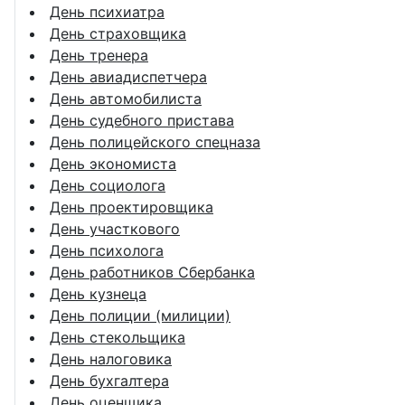
День психиатра
День страховщика
День тренера
День авиадиспетчера
День автомобилиста
День судебного пристава
День полицейского спецназа
День экономиста
День социолога
День проектировщика
День участкового
День психолога
День работников Сбербанка
День кузнеца
День полиции (милиции)
День стекольщика
День налоговика
День бухгалтера
День оценщика