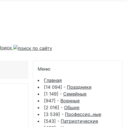
Поиск
Меню
Главная
[14 094] -
Праздники
[1 149] -
Семейные
[947] -
Военные
[2 016] -
Общие
[3 539] -
Профессио..ные
[543] -
Патриотические