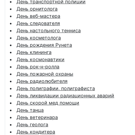
День транспортной полиции
День орнитолога
День веб-мастера
День следователя
День настольного тенниса
День косметолога
День рождения Рунета
День клининга
День космонавтики
День рок-н-ролла
День пожарной охраны
День радиолюбителя
День полиграфии, полиграфиста
День ликвидации радиационных аварий
День скорой мед помощи
День танца
День ветеринара
День геолога
День кондитера