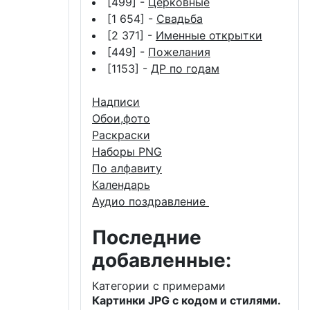
[499] -
Церковные
[1 654] -
Свадьба
[2 371] -
Именные открытки
[449] -
Пожелания
[1153] -
ДР по годам
Надписи
Обои,фото
Раскраски
Наборы PNG
По алфавиту
Календарь
Аудио поздравление
Последние
добавленные:
Категории с примерами
Картинки JPG с кодом и стилями.