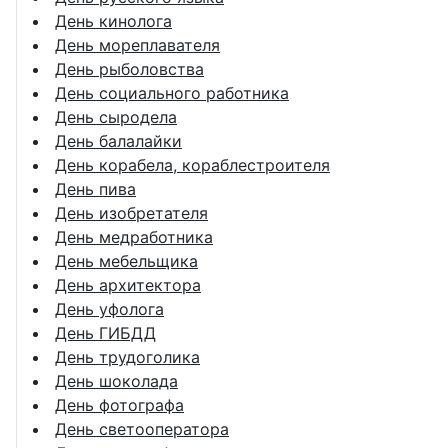
День кинолога
День мореплавателя
День рыболовства
День социального работника
День сыродела
День балалайки
День корабела, кораблестроителя
День пива
День изобретателя
День медработника
День мебельщика
День архитектора
День уфолога
День ГИБДД
День трудоголика
День шоколада
День фотографа
День светооператора