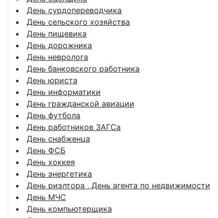
День сурдопереводчика
День сельского хозяйства
День пищевика
День дорожника
День невролога
День банковского работника
День юриста
День информатики
День гражданской авиации
День футбола
День работников ЗАГСа
День снабженца
День ФСБ
День хоккея
День энергетика
День риэлтора , День агента по недвижимости
День МЧС
День компьютерщика