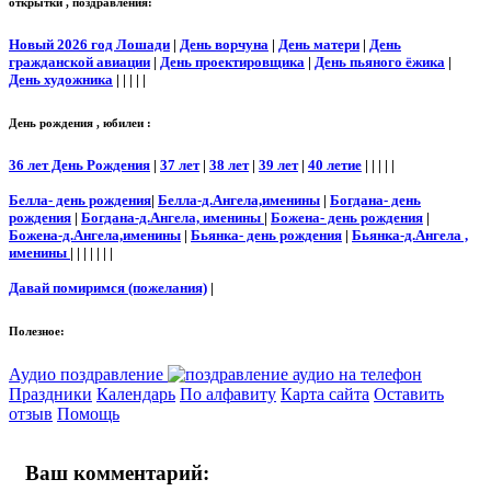
открытки , поздравления:
Новый 2026 год Лошади
|
День ворчуна
|
День матери
|
День
гражданской авиации
|
День проектировщика
|
День пьяного ёжика
|
День художника
| | | | |
День рождения , юбилеи :
36 лет День Рождения
|
37 лет
|
38 лет
|
39 лет
|
40 летие
| | | | |
Белла- день рождения
|
Белла-д.Ангела,именины
|
Богдана- день
рождения
|
Богдана-д.Ангела, именины
|
Божена- день рождения
|
Божена-д.Ангела,именины
|
Бьянка- день рождения
|
Бьянка-д.Ангела ,
именины
| | | | | | |
Давай помиримся (пожелания)
|
Полезное:
Аудио поздравление
Праздники
Календарь
По алфавиту
Карта сайта
Оставить
отзыв
Помощь
Ваш комментарий: