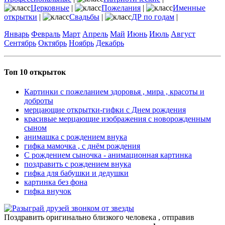
Церковные
|
Пожелания
|
Именные
открытки
|
Свадьбы
|
ДР по годам
|
Январь
Февраль
Март
Апрель
Май
Июнь
Июль
Август
Сентябрь
Октябрь
Ноябрь
Декабрь
Топ 10 открыток
Картинки с пожеланием здоровья , мира , красоты и
доброты
мерцающие открытки-гифки с Днем рождения
красивые мерцающие изображения с новорожденным
сыном
анимашка с рождением внука
гифка мамочка , с днём рождения
С рождением сыночка - анимационная картинка
поздравить с рождением внука
гифка для бабушки и дедушки
картинка без фона
гифка внучок
Поздравить оригинально близкого человека , отправив