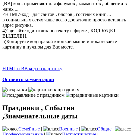
[BB] код - применяют для форумов , комментов , общении в
чатах ...
<
HTML
>код - для сайтов , блогов , гостевых книг ...
в социальных сетях чаше всего достаточно просто вставить
адрес рисунка.
4)Сделайте один клик по тексту в форме , КОД БУДЕТ
ВЫДЕЛЕН.
5)Копируйте код правой кнопкой мыши и показывайте
картинку в нужном для Вас месте.
HTML и BB код на картинку
Оставить комментарий
Праздники , События
,Знаменательные даты
Семейные
|
Военные
|
Общие
|
Профессиональные
|
Патриотические
|