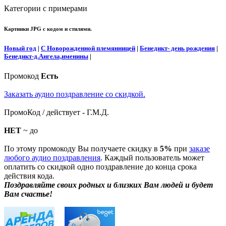
Категории с примерами
Картинки JPG с кодом и стилями.
Новый год
|
С Новорожденной племянницей
|
Бенедикт- день рождения
|
Бенедикт-д.Ангела,именины
|
Промокод
Есть
Заказать аудио поздравление со скидкой.
ПромоКод / действует - Г.М.Д.
НЕТ
~ до
По этому промокоду Вы получаете скидку в
5%
при
заказе
любого аудио поздравления
. Каждый пользователь может
оплатить со скидкой одно поздравление до конца срока
действия кода.
Поздравляйте своих родных и близких Вам людей и будет
Вам счастье!