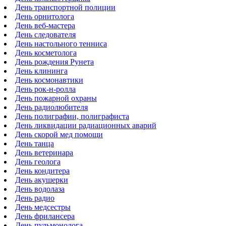
День транспортной полиции
День орнитолога
День веб-мастера
День следователя
День настольного тенниса
День косметолога
День рождения Рунета
День клининга
День космонавтики
День рок-н-ролла
День пожарной охраны
День радиолюбителя
День полиграфии, полиграфиста
День ликвидации радиационных аварий
День скорой мед помощи
День танца
День ветеринара
День геолога
День кондитера
День акушерки
День водолаза
День радио
День медсестры
День фрилансера
День пульмонолога