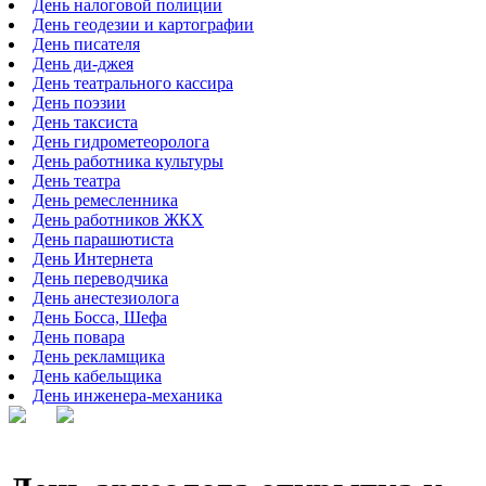
День налоговой полиции
День геодезии и картографии
День писателя
День ди-джея
День театрального кассира
День поэзии
День таксиста
День гидрометеоролога
День работника культуры
День театра
День ремесленника
День работников ЖКХ
День парашютиста
День Интернета
День переводчика
День анестезиолога
День Босса, Шефа
День повара
День рекламщика
День кабельщика
День инженера-механика