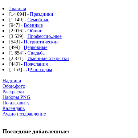
Главная
[14 094] -
Праздники
[1 149] -
Семейные
[947] -
Военные
[2 016] -
Общие
[3 539] -
Профессио..ные
[543] -
Патриотические
[499] -
Церковные
[1 654] -
Свадьба
[2 371] -
Именные открытки
[449] -
Пожелания
[1153] -
ДР по годам
Надписи
Обои,фото
Раскраски
Наборы PNG
По алфавиту
Календарь
Аудио поздравление
Последние добавленные: