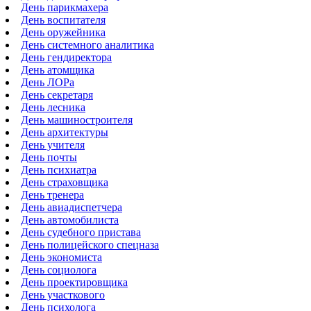
День парикмахера
День воспитателя
День оружейника
День системного аналитика
День гендиректора
День атомщика
День ЛОРа
День секретаря
День лесника
День машиностроителя
День архитектуры
День учителя
День почты
День психиатра
День страховщика
День тренера
День авиадиспетчера
День автомобилиста
День судебного пристава
День полицейского спецназа
День экономиста
День социолога
День проектировщика
День участкового
День психолога