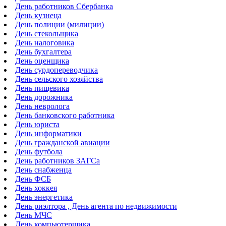
День работников Сбербанка
День кузнеца
День полиции (милиции)
День стекольщика
День налоговика
День бухгалтера
День оценщика
День сурдопереводчика
День сельского хозяйства
День пищевика
День дорожника
День невролога
День банковского работника
День юриста
День информатики
День гражданской авиации
День футбола
День работников ЗАГСа
День снабженца
День ФСБ
День хоккея
День энергетика
День риэлтора , День агента по недвижимости
День МЧС
День компьютерщика