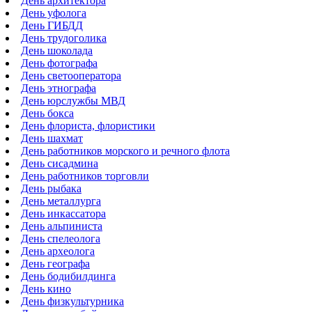
День архитектора
День уфолога
День ГИБДД
День трудоголика
День шоколада
День фотографа
День светооператора
День этнографа
День юрслужбы МВД
День бокса
День флориста, флористики
День шахмат
День работников морского и речного флота
День сисадмина
День работников торговли
День рыбака
День металлурга
День инкассатора
День альпиниста
День спелеолога
День археолога
День географа
День бодибилдинга
День кино
День физкультурника