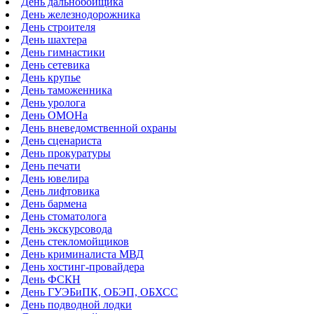
День дальнобойщика
День железнодорожника
День строителя
День шахтера
День гимнастики
День сетевика
День крупье
День таможенника
День уролога
День ОМОНа
День вневедомственной охраны
День сценариста
День прокуратуры
День печати
День ювелира
День лифтовика
День бармена
День стоматолога
День экскурсовода
День стекломойщиков
День криминалиста МВД
День хостинг-провайдера
День ФСКН
День ГУЭБиПК, ОБЭП, ОБХСС
День подводной лодки