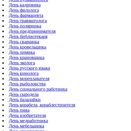
День кадровика
День филолога
День фармацевта
День травматолога
День полярника
День предпринимателя
День библиотекаря
День сварщика
День кровельщика
День химика
День крановщика
День эколога
День русского языка
День кинолога
День мореплавателя
День рыболовства
День социального работника
День сыродела
День балалайки
День корабела, кораблестроителя
День пива
День изобретателя
День медработника
День мебельщика