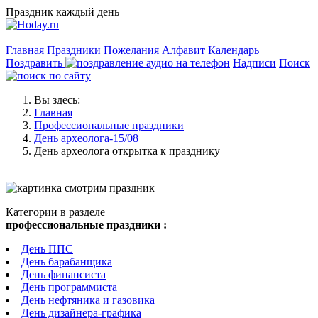
Праздник каждый день
Главная
Праздники
Пожелания
Алфавит
Календарь
Поздравить
Надписи
Поиск
Вы здесь:
Главная
Профессиональные праздники
День археолога-15/08
День археолога открытка к празднику
Категории в разделе
профессиональные праздники :
День ППС
День барабанщика
День финансиста
День программиста
День нефтяника и газовика
День дизайнера-графика