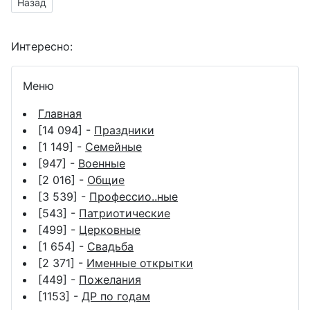
Предыдущий материал: Поздравить коллегу с праздником д
Назад
Интересно:
Меню
Главная
[14 094] -
Праздники
[1 149] -
Семейные
[947] -
Военные
[2 016] -
Общие
[3 539] -
Профессио..ные
[543] -
Патриотические
[499] -
Церковные
[1 654] -
Свадьба
[2 371] -
Именные открытки
[449] -
Пожелания
[1153] -
ДР по годам