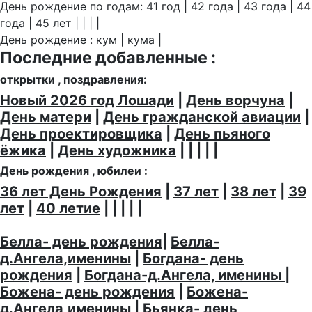
День рождение по годам: 41 год | 42 года | 43 года | 44
года | 45 лет | | | |
День рождение : кум | кума |
Последние добавленные :
открытки , поздравления:
Новый 2026 год Лошади
|
День ворчуна
|
День матери
|
День гражданской авиации
|
День проектировщика
|
День пьяного
ёжика
|
День художника
| | | | |
День рождения , юбилеи :
36 лет День Рождения
|
37 лет
|
38 лет
|
39
лет
|
40 летие
| | | | |
Белла- день рождения
|
Белла-
д.Ангела,именины
|
Богдана- день
рождения
|
Богдана-д.Ангела, именины
|
Божена- день рождения
|
Божена-
д.Ангела,именины
|
Бьянка- день