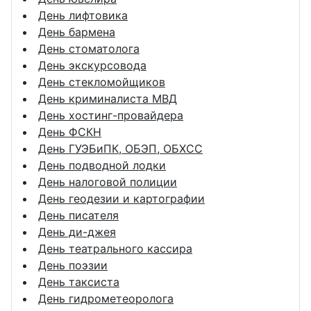
День лифтовика
День бармена
День стоматолога
День экскурсовода
День стекломойщиков
День криминалиста МВД
День хостинг-провайдера
День ФСКН
День ГУЭБиПК, ОБЭП, ОБХСС
День подводной лодки
День налоговой полиции
День геодезии и картографии
День писателя
День ди-джея
День театрального кассира
День поэзии
День таксиста
День гидрометеоролога