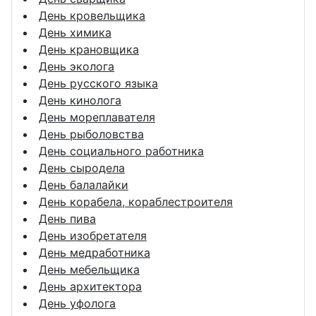
День кровельщика
День химика
День крановщика
День эколога
День русского языка
День кинолога
День мореплавателя
День рыболовства
День социального работника
День сыродела
День балалайки
День корабела, кораблестроителя
День пива
День изобретателя
День медработника
День мебельщика
День архитектора
День уфолога