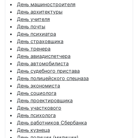
День машиностроителя
День архитектуры
День учителя
День почты
День психиатра
День страховщика
День тренера
День авиадиспетчера
День автомобилиста
День судебного пристава
День полицейского спецназа
День экономиста
День социолога
День проектировщика
День участкового
День психолога
День работников Сбербанка
День кузнеца
День полиции (милиции)