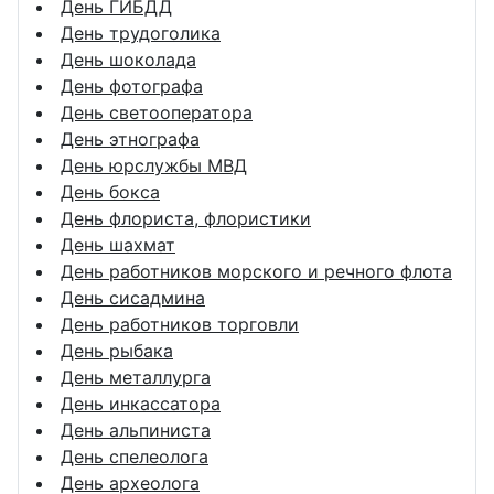
День ГИБДД
День трудоголика
День шоколада
День фотографа
День светооператора
День этнографа
День юрслужбы МВД
День бокса
День флориста, флористики
День шахмат
День работников морского и речного флота
День сисадмина
День работников торговли
День рыбака
День металлурга
День инкассатора
День альпиниста
День спелеолога
День археолога