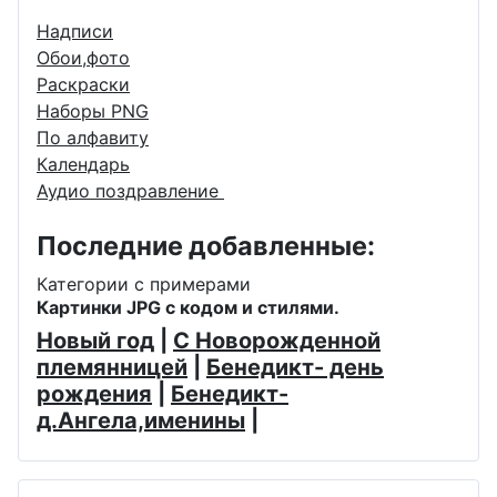
Надписи
Обои,фото
Раскраски
Наборы PNG
По алфавиту
Календарь
Аудио поздравление
Последние добавленные:
Категории с примерами
Картинки JPG с кодом и стилями.
Новый год
|
С Новорожденной
племянницей
|
Бенедикт- день
рождения
|
Бенедикт-
д.Ангела,именины
|