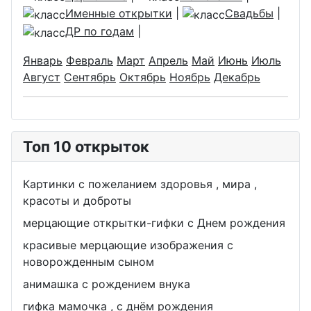
Именные открытки
|
Свадьбы
|
ДР по годам
|
Январь
Февраль
Март
Апрель
Май
Июнь
Июль
Август
Сентябрь
Октябрь
Ноябрь
Декабрь
Топ 10 открыток
Картинки с пожеланием здоровья , мира ,
красоты и доброты
мерцающие открытки-гифки с Днем рождения
красивые мерцающие изображения с
новорожденным сыном
анимашка с рождением внука
гифка мамочка , с днём рождения