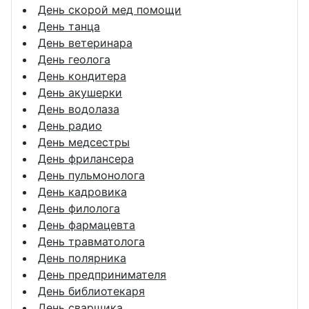
День скорой мед помощи
День танца
День ветеринара
День геолога
День кондитера
День акушерки
День водолаза
День радио
День медсестры
День фрилансера
День пульмонолога
День кадровика
День филолога
День фармацевта
День травматолога
День полярника
День предпринимателя
День библиотекаря
День сварщика