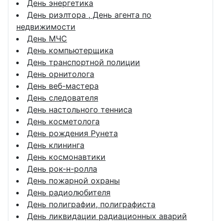
День энергетика
День риэлтора , День агента по
недвижимости
День МЧС
День компьютерщика
День транспортной полиции
День орнитолога
День веб-мастера
День следователя
День настольного тенниса
День косметолога
День рождения Рунета
День клининга
День космонавтики
День рок-н-ролла
День пожарной охраны
День радиолюбителя
День полиграфии, полиграфиста
День ликвидации радиационных аварий