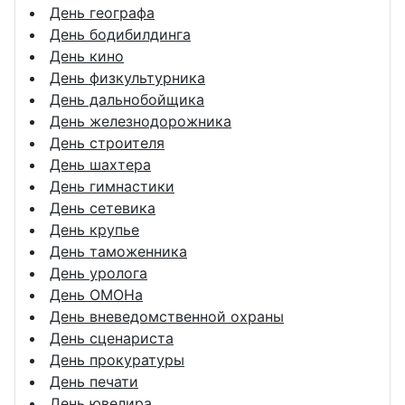
День географа
День бодибилдинга
День кино
День физкультурника
День дальнобойщика
День железнодорожника
День строителя
День шахтера
День гимнастики
День сетевика
День крупье
День таможенника
День уролога
День ОМОНа
День вневедомственной охраны
День сценариста
День прокуратуры
День печати
День ювелира