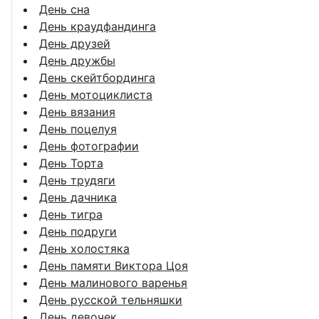
День сна
День краудфандинга
День друзей
День дружбы
День скейтбординга
День мотоциклиста
День вязания
День поцелуя
День фотографии
День Торта
День трудяги
День дачника
День тигра
День подруги
День холостяка
День памяти Виктора Цоя
День малинового варенья
День русской тельняшки
День девочек