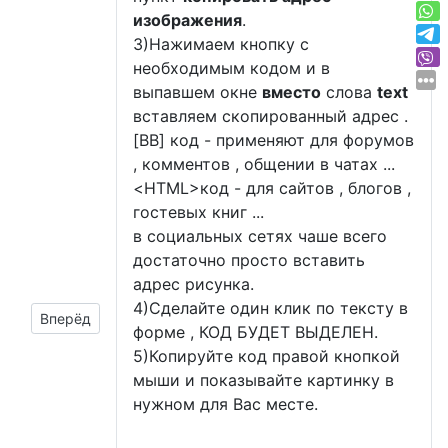
изображения
.
3)Нажимаем кнопку с
необходимым кодом и в
выпавшем окне
вместо
слова
text
вставляем скопированный адрес .
[BB] код - применяют для форумов
, комментов , общении в чатах ...
<
HTML
>код - для сайтов , блогов ,
гостевых книг ...
в социальных сетях чаше всего
достаточно просто вставить
адрес рисунка.
4)Сделайте один клик по тексту в
Следующий материал: картинки с клоуном
Вперёд
форме , КОД БУДЕТ ВЫДЕЛЕН.
5)Копируйте код правой кнопкой
мыши и показывайте картинку в
нужном для Вас месте.