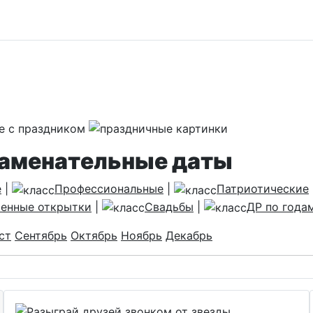
наменательные даты
е
|
Профессиональные
|
Патриотические
енные открытки
|
Свадьбы
|
ДР по года
ст
Сентябрь
Октябрь
Ноябрь
Декабрь