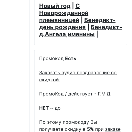
Новый год
|
С
Новорожденной
племянницей
|
Бенедикт-
день рождения
|
Бенедикт-
д.Ангела,именины
|
Промокод
Есть
Заказать аудио поздравление со
скидкой.
ПромоКод / действует - Г.М.Д.
НЕТ
~ до
По этому промокоду Вы
получаете скидку в
5%
при
заказе