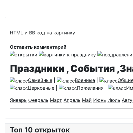
HTML и BB код на картинку
Оставить комментарий
Праздники , События ,З
Семейные
|
Военные
|
Общи
Церковные
|
Пожелания
|
Им
Январь
Февраль
Март
Апрель
Май
Июнь
Июль
Авгу
Топ 10 открыток