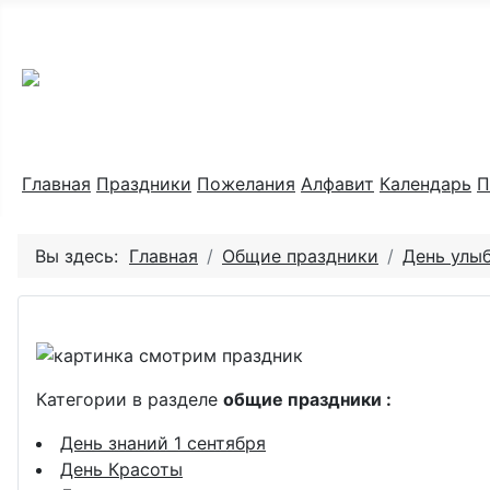
Праздник каждый день
Главная
Праздники
Пожелания
Алфавит
Календарь
П
Вы здесь:
Главная
Общие праздники
День улы
Категории в разделе
общие праздники :
День знаний 1 сентября
День Красоты