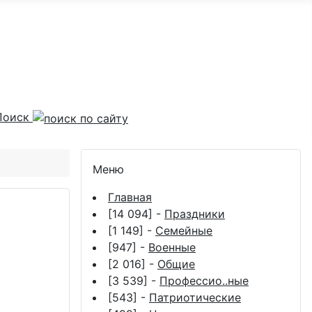
Поиск
Меню
Главная
[14 094] -
Праздники
[1 149] -
Семейные
[947] -
Военные
[2 016] -
Общие
[3 539] -
Профессио..ные
[543] -
Патриотические