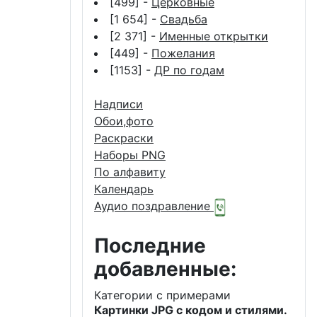
[499] -
Церковные
[1 654] -
Свадьба
[2 371] -
Именные открытки
[449] -
Пожелания
[1153] -
ДР по годам
Надписи
Обои,фото
Раскраски
Наборы PNG
По алфавиту
Календарь
Аудио поздравление
Последние
добавленные:
Категории с примерами
Картинки JPG с кодом и стилями.