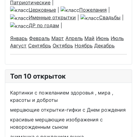
Патриотические
|
Церковные
|
Пожелания
|
Именные открытки
|
Свадьбы
|
ДР по годам
|
Январь
Февраль
Март
Апрель
Май
Июнь
Июль
Август
Сентябрь
Октябрь
Ноябрь
Декабрь
Топ 10 открыток
Картинки с пожеланием здоровья , мира ,
красоты и доброты
мерцающие открытки-гифки с Днем рождения
красивые мерцающие изображения с
новорожденным сыном
анимашка с рождением внука