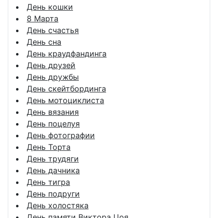
День кошки
8 Марта
День счастья
День сна
День краудфандинга
День друзей
День дружбы
День скейтбординга
День мотоциклиста
День вязания
День поцелуя
День фотографии
День Торта
День трудяги
День дачника
День тигра
День подруги
День холостяка
День памяти Виктора Цоя