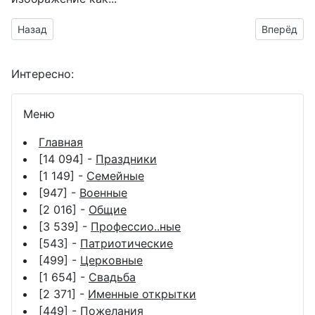
Предыдущий материал: гифка Hello
Следующий 
Назад
Вперёд
Интересно:
Меню
Главная
[14 094] -
Праздники
[1 149] -
Семейные
[947] -
Военные
[2 016] -
Общие
[3 539] -
Профессио..ные
[543] -
Патриотические
[499] -
Церковные
[1 654] -
Свадьба
[2 371] -
Именные открытки
[449] -
Пожелания