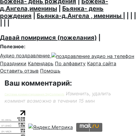
Божена- день рождения
|
Божена-
д.Ангела,именины
|
Бьянка- день
рождения
|
Бьянка-д.Ангела , именины
| | | |
| | |
Давай помиримся (пожелания)
|
Полезное:
Аудио поздравление
Праздники
Календарь
По алфавиту
Карта сайта
Оставить отзыв
Помощь
Ваш комментарий:
Изменить, удалить
Система комментирования SigComments
коммент возможно в течении 15 мин