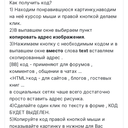
Как получить код?
1) Находим понравившуюся картинку,наводим
на неё курсор мыши и правой кнопкой делаем
клик.
2)В выпавшем окне выбираем пункт
копировать адрес изображения
.
3)Нажимаем кнопку с необходимым кодом и в
выпавшем окне
вместо
слова
text
вставляем
скопированный адрес .
[BB] код - применяют для форумов ,
комментов , общении в чатах ...
<
HTML
>код - для сайтов , блогов , гостевых
книг ...
в социальных сетях чаше всего достаточно
просто вставить адрес рисунка.
4)Сделайте один клик по тексту в форме , КОД
БУДЕТ ВЫДЕЛЕН.
5)Копируйте код правой кнопкой мыши и
показывайте картинку в нужном для Вас