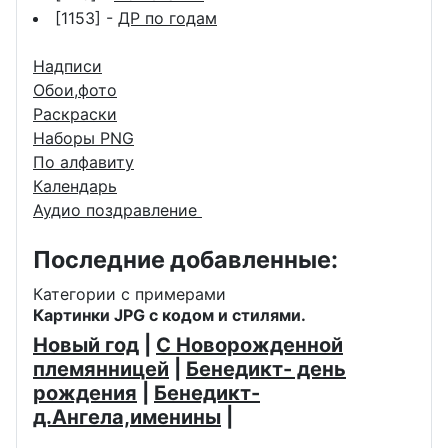
[1153] -
ДР по годам
Надписи
Обои,фото
Раскраски
Наборы PNG
По алфавиту
Календарь
Аудио поздравление
Последние добавленные:
Категории с примерами
Картинки JPG с кодом и стилями.
Новый год
|
С Новорожденной
племянницей
|
Бенедикт- день
рождения
|
Бенедикт-
д.Ангела,именины
|