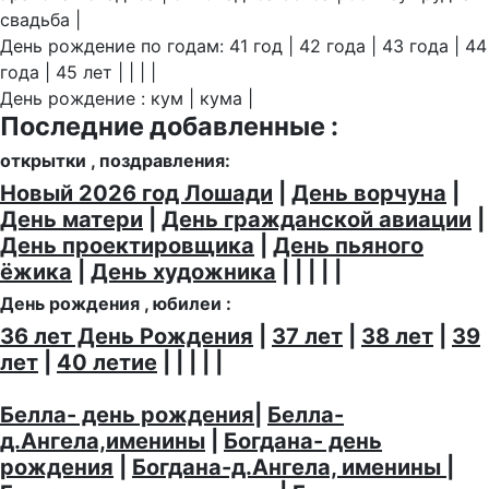
свадьба |
День рождение по годам: 41 год | 42 года | 43 года | 44
года | 45 лет | | | |
День рождение : кум | кума |
Последние добавленные :
открытки , поздравления:
Новый 2026 год Лошади
|
День ворчуна
|
День матери
|
День гражданской авиации
|
День проектировщика
|
День пьяного
ёжика
|
День художника
| | | | |
День рождения , юбилеи :
36 лет День Рождения
|
37 лет
|
38 лет
|
39
лет
|
40 летие
| | | | |
Белла- день рождения
|
Белла-
д.Ангела,именины
|
Богдана- день
рождения
|
Богдана-д.Ангела, именины
|