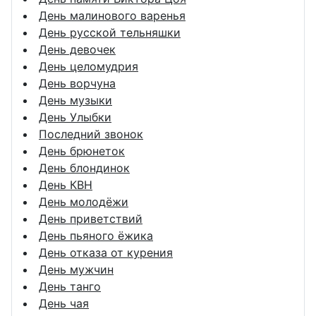
День малинового варенья
День русской тельняшки
День девочек
День целомудрия
День ворчуна
День музыки
День Улыбки
Последний звонок
День брюнеток
День блондинок
День КВН
День молодёжи
День приветствий
День пьяного ёжика
День отказа от курения
День мужчин
День танго
День чая