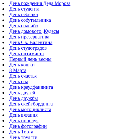
День рождения Деда Мороза
День студента
День ребенка
День собутыльника
День спасибо
День домового ,Кудесы
День презерватива
День Св. Валентина
День студотрядов
День оптимиста
Первый день весны
День кошки
8 Марта
День счастья
День сна
День краудфандинга
День друзей
День дружбы
День скейтбординга
День мотоциклиста
День вязания
День поцелуя
День фотографии
День Торта
День трудяги