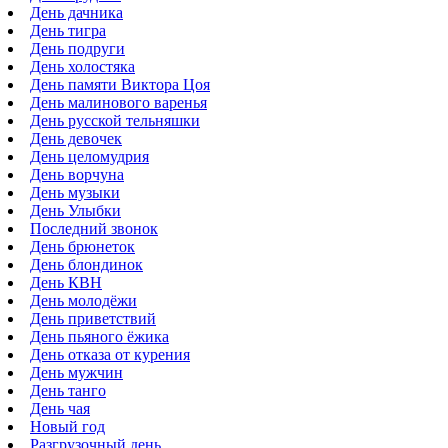
День дачника
День тигра
День подруги
День холостяка
День памяти Виктора Цоя
День малинового варенья
День русской тельняшки
День девочек
День целомудрия
День ворчуна
День музыки
День Улыбки
Последний звонок
День брюнеток
День блондинок
День КВН
День молодёжи
День приветствий
День пьяного ёжика
День отказа от курения
День мужчин
День танго
День чая
Новый год
Разгрузочный день