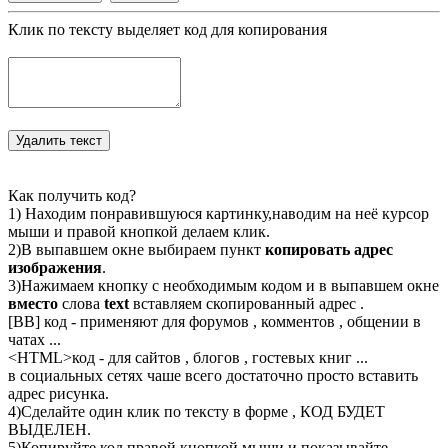
Клик по тексту выделяет код для копирования
Как получить код?
1) Находим понравившуюся картинку,наводим на неё курсор
мыши и правой кнопкой делаем клик.
2)В выпавшем окне выбираем пункт
копировать адрес
изображения
.
3)Нажимаем кнопку с необходимым кодом и в выпавшем окне
вместо
слова
text
вставляем скопированный адрес .
[BB] код - применяют для форумов , комментов , общении в
чатах ...
<
HTML
>код - для сайтов , блогов , гостевых книг ...
в социальных сетях чаше всего достаточно просто вставить
адрес рисунка.
4)Сделайте один клик по тексту в форме , КОД БУДЕТ
ВЫДЕЛЕН.
5)Копируйте код правой кнопкой мыши и показывайте