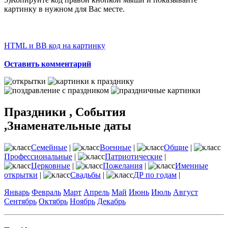
картинку в нужном для Вас месте.
HTML и BB код на картинку
Оставить комментарий
Праздники , События
,Знаменательные даты
Семейные
|
Военные
|
Общие
|
Профессиональные
|
Патриотические
|
Церковные
|
Пожелания
|
Именные
открытки
|
Свадьбы
|
ДР по годам
|
Январь
Февраль
Март
Апрель
Май
Июнь
Июль
Август
Сентябрь
Октябрь
Ноябрь
Декабрь