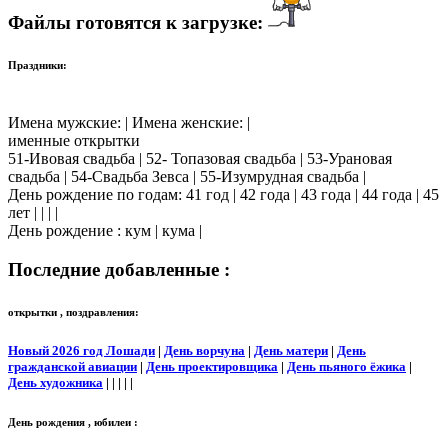
Файлы готовятся к загрузке:
Праздники:
Имена мужские: | Имена женские: |
именные открытки
51-Ивовая свадьба | 52- Топазовая свадьба | 53-Урановая
свадьба | 54-Свадьба Зевса | 55-Изумрудная свадьба |
День рождение по годам: 41 год | 42 года | 43 года | 44 года | 45
лет | | | |
День рождение : кум | кума |
Последние добавленные :
открытки , поздравления:
Новый 2026 год Лошади
|
День ворчуна
|
День матери
|
День
гражданской авиации
|
День проектировщика
|
День пьяного ёжика
|
День художника
| | | | |
День рождения , юбилеи :