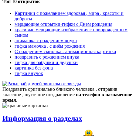
Топ 10 открыток
Картинки с пожеланием здоровья , мира , красоты и
доброты
мерцающие открытки-гифки с Днем рождения
красивые мерцающие изображения с новорожденным
сыном
анимашка с рождением внука
гифка мамочка , с днём рождения
С рождением сыночка - анимационная картинка
поздравить с рождением внука
гифка для бабушки и дедушки
картинка без фона
гифка внучок
Поздравить оригинально близкого человека , отправив
классное , шуточное поздравление
на телефон в назначенное
время
.
Информация о разделах