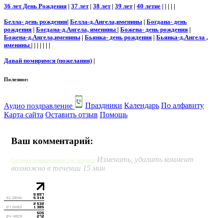
36 лет День Рождения
|
37 лет
|
38 лет
|
39 лет
|
40 летие
| | | | |
Белла- день рождения
|
Белла-д.Ангела,именины
|
Богдана- день
рождения
|
Богдана-д.Ангела, именины
|
Божена- день рождения
|
Божена-д.Ангела,именины
|
Бьянка- день рождения
|
Бьянка-д.Ангела ,
именины
| | | | | | |
Давай помиримся (пожелания)
|
Полезное:
Аудио поздравление
Праздники
Календарь
По алфавиту
Карта сайта
Оставить отзыв
Помощь
Ваш комментарий:
Изменить, удалить коммент
Система комментирования SigComments
возможно в течении 15 мин