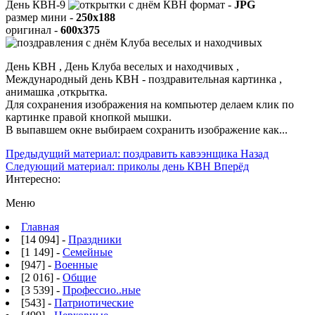
День КВН-9
формат -
JPG
размер мини -
250x188
оригинал -
600x375
День КВН , День Клуба веселых и находчивых ,
Международный день КВН - поздравительная картинка ,
анимашка ,открытка.
Для сохранения изображения на компьютер делаем клик по
картинке правой кнопкой мышки.
В выпавшем окне выбираем
сохранить изображение как...
Предыдущий материал: поздравить кавээнщика
Назад
Следующий материал: приколы день КВН
Вперёд
Интересно:
Меню
Главная
[14 094] -
Праздники
[1 149] -
Семейные
[947] -
Военные
[2 016] -
Общие
[3 539] -
Профессио..ные
[543] -
Патриотические