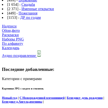
[499] -
Церковные
[1 654] -
Свадьба
[2 371] -
Именные открытки
[449] -
Пожелания
[1153] -
ДР по годам
Надписи
Обои,фото
Раскраски
Наборы PNG
По алфавиту
Календарь
Аудио поздравление
Последние добавленные:
Категории с примерами
Картинки JPG с кодом и стилями.
Новый год
|
С Новорожденной племянницей
|
Бенедикт- день рождения
|
Бенедикт-д.Ангела,именины
|