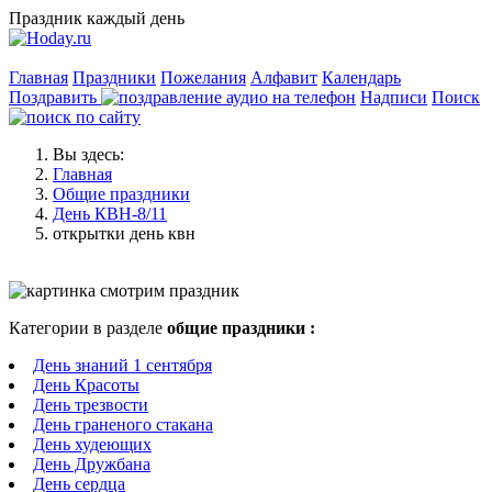
Праздник каждый день
Главная
Праздники
Пожелания
Алфавит
Календарь
Поздравить
Надписи
Поиск
Вы здесь:
Главная
Общие праздники
День КВН-8/11
открытки день квн
Категории в разделе
общие праздники :
День знаний 1 сентября
День Красоты
День трезвости
День граненого стакана
День худеющих
День Дружбана
День сердца