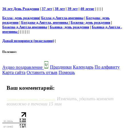
36 лет День Рождения
|
37 лет
|
38 лет
|
39 лет
|
40 летие
| | | | |
Белла- день рождения
|
Белла-д.Ангела,именины
|
Богдана- день
рождения
|
Богдана-д.Ангела, именины
|
Божена- день рождения
|
Божена-д.Ангела,именины
|
Бьянка- день рождения
|
Бьянка-д.Ангела ,
именины
| | | | | | |
Давай помиримся (пожелания)
|
Полезное:
Аудио поздравление
Праздники
Календарь
По алфавиту
Карта сайта
Оставить отзыв
Помощь
Ваш комментарий:
Изменить, удалить коммент
Система комментирования SigComments
возможно в течении 15 мин