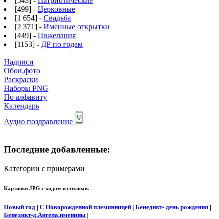
[543] -
Патриотические
[499] -
Церковные
[1 654] -
Свадьба
[2 371] -
Именные открытки
[449] -
Пожелания
[1153] -
ДР по годам
Надписи
Обои,фото
Раскраски
Наборы PNG
По алфавиту
Календарь
Аудио поздравление
Последние добавленные:
Категории с примерами
Картинки JPG с кодом и стилями.
Новый год
|
С Новорожденной племянницей
|
Бенедикт- день рождения
|
Бенедикт-д.Ангела,именины
|