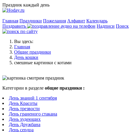
Праздник каждый день
Главная
Праздники
Пожелания
Алфавит
Календарь
Поздравить
Надписи
Поиск
Вы здесь:
Главная
Общие праздники
День кошки
смешные картинки с котами
Категории в разделе
общие праздники :
День знаний 1 сентября
День Красоты
День трезвости
День граненого стакана
День худеющих
День Дружбана
День сердца