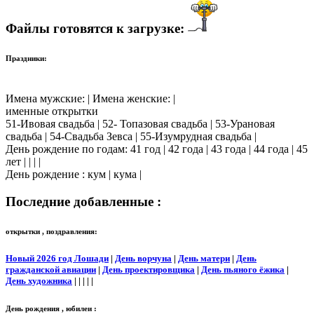
Файлы готовятся к загрузке:
Праздники:
Имена мужские: | Имена женские: |
именные открытки
51-Ивовая свадьба | 52- Топазовая свадьба | 53-Урановая
свадьба | 54-Свадьба Зевса | 55-Изумрудная свадьба |
День рождение по годам: 41 год | 42 года | 43 года | 44 года | 45
лет | | | |
День рождение : кум | кума |
Последние добавленные :
открытки , поздравления:
Новый 2026 год Лошади
|
День ворчуна
|
День матери
|
День
гражданской авиации
|
День проектировщика
|
День пьяного ёжика
|
День художника
| | | | |
День рождения , юбилеи :