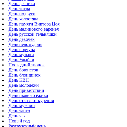
День дачника
День тигра
День подруги
День холостяка
День памяти Виктора Цоя
День малинового варенья
День русской тельняшки
День девочек
День целомудрия
День ворчуна
День музыки
День Улыбки
Последний звонок
День брюнеток
День блондинок
День КВН
День молодёжи
День приветствий
День пьяного ёжика
День отказа от курения
День мужчин
День танго
День чая
Новый год
Разгрузочный день