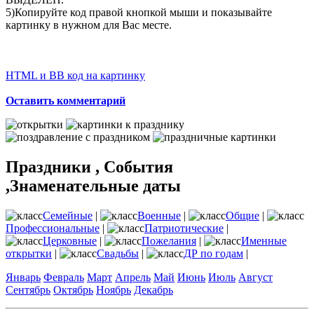
5)Копируйте код правой кнопкой мыши и показывайте
картинку в нужном для Вас месте.
HTML и BB код на картинку
Оставить комментарий
Праздники , События
,Знаменательные даты
Семейные
|
Военные
|
Общие
|
Профессиональные
|
Патриотические
|
Церковные
|
Пожелания
|
Именные
открытки
|
Свадьбы
|
ДР по годам
|
Январь
Февраль
Март
Апрель
Май
Июнь
Июль
Август
Сентябрь
Октябрь
Ноябрь
Декабрь