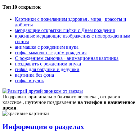
Топ 10 открыток
Картинки с пожеланием здоровья , мира , красоты и
доброты
мерцающие открытки-гифки с Днем рождения
красивые мерцающие изображения с новорожденным
сыном
анимашка с рождением внука
гифка мамочка , с днём рождения
С рождением сыночка - анимационная картинка
поздравить с рождением внука
гифка для бабушки и дедушки
картинка без фона
гифка внучок
Поздравить оригинально близкого человека , отправив
классное , шуточное поздравление
на телефон в назначенное
время
.
Информация о разделах