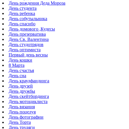
День рождения Деда Мороза
День студента
День ребенка
День собутыльника
День спасибо
День домового ,Кудесы
День презерватива
День Св. Валентина
День студотрядов
День оптимиста
Первый день весны
День кошки
8 Марта
День счастья
День сна
День краудфандинга
День друзей
День дружбы
День скейтбординга
День мотоциклиста
День вязания
День поцелуя
День фотографии
День Торта
День трудяги