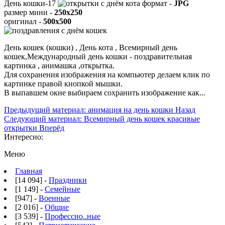
День кошки-17
формат -
JPG
размер мини -
250x250
оригинал -
500x500
День кошек (кошки) , День кота , Всемирный день
кошек,Международный день кошки - поздравительная
картинка , анимашка ,открытка.
Для сохранения изображения на компьютер делаем клик по
картинке правой кнопкой мышки.
В выпавшем окне выбираем
сохранить изображение как...
Предыдущий материал: анимация на день кошки
Назад
Следующий материал: Всемирный день кошек красивые
открытки
Вперёд
Интересно:
Меню
Главная
[14 094] -
Праздники
[1 149] -
Семейные
[947] -
Военные
[2 016] -
Общие
[3 539] -
Профессио..ные