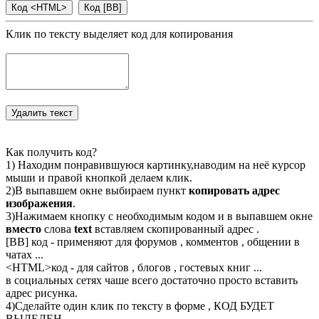
Клик по тексту выделяет код для копирования
Как получить код?
1) Находим понравившуюся картинку,наводим на неё курсор
мыши и правой кнопкой делаем клик.
2)В выпавшем окне выбираем пункт
копировать адрес
изображения
.
3)Нажимаем кнопку с необходимым кодом и в выпавшем окне
вместо
слова
text
вставляем скопированный адрес .
[BB] код - применяют для форумов , комментов , общении в
чатах ...
<
HTML
>код - для сайтов , блогов , гостевых книг ...
в социальных сетях чаше всего достаточно просто вставить
адрес рисунка.
4)Сделайте один клик по тексту в форме , КОД БУДЕТ
ВЫДЕЛЕН.