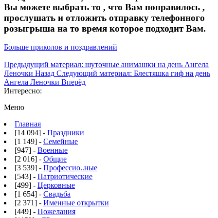
Вы можете выбрать то , что Вам понравилось ,
прослушать и отложить отправку телефонного
розыгрыша на то время которое подходит Вам.
Больше приколов и поздравлений
Предыдущий материал: шуточные анимашки на день Ангела
Леночки
Назад
Следующий материал: Блестяшка гиф на день
Ангела Леночки
Вперёд
Интересно:
Меню
Главная
[14 094] -
Праздники
[1 149] -
Семейные
[947] -
Военные
[2 016] -
Общие
[3 539] -
Профессио..ные
[543] -
Патриотические
[499] -
Церковные
[1 654] -
Свадьба
[2 371] -
Именные открытки
[449] -
Пожелания