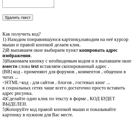
Как получить код?
1) Находим понравившуюся картинку,наводим на неё курсор
мыши и правой кнопкой делаем клик.
2)В выпавшем окне выбираем пункт
копировать адрес
изображения
.
3)Нажимаем кнопку с необходимым кодом и в выпавшем окне
вместо
слова
text
вставляем скопированный адрес .
[BB] код - применяют для форумов , комментов , общении в
чатах ...
<
HTML
>код - для сайтов , блогов , гостевых книг ...
в социальных сетях чаше всего достаточно просто вставить
адрес рисунка.
4)Сделайте один клик по тексту в форме , КОД БУДЕТ
ВЫДЕЛЕН.
5)Копируйте код правой кнопкой мыши и показывайте
картинку в нужном для Вас месте.