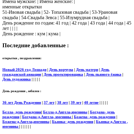
Имена мужские: | Имена женские: |
именные открытки
51-Ивовая свадьба | 52- Топазовая свадьба | 53-Урановая
свадьба | 54-Свадьба Зевса | 55-Изумрудная свадьба |
День рождение по годам: 41 год | 42 года | 43 года | 44 года | 45
лет | | | |
День рождение : кум | кума |
Последние добавленные :
открытки , поздравления:
Новый 2026 год Лошади
|
День ворчуна
|
День матери
|
День
гражданской авиации
|
День проектировщика
|
День пьяного ёжика
|
День художника
| | | | |
День рождения , юбилеи :
36 лет День Рождения
|
37 лет
|
38 лет
|
39 лет
|
40 летие
| | | | |
Белла- день рождения
|
Белла-д.Ангела,именины
|
Богдана- день
рождения
|
Богдана-д.Ангела, именины
|
Божена- день рождения
|
Божена-д.Ангела,именины
|
Бьянка- день рождения
|
Бьянка-д.Ангела ,
именины
| | | | | | |