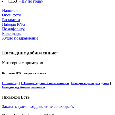
[1153] -
ДР по годам
Надписи
Обои,фото
Раскраски
Наборы PNG
По алфавиту
Календарь
Аудио поздравление
Последние добавленные:
Категории с примерами
Картинки JPG с кодом и стилями.
Новый год
|
С Новорожденной племянницей
|
Бенедикт- день рождения
|
Бенедикт-д.Ангела,именины
|
Промокод
Есть
Заказать аудио поздравление со скидкой.