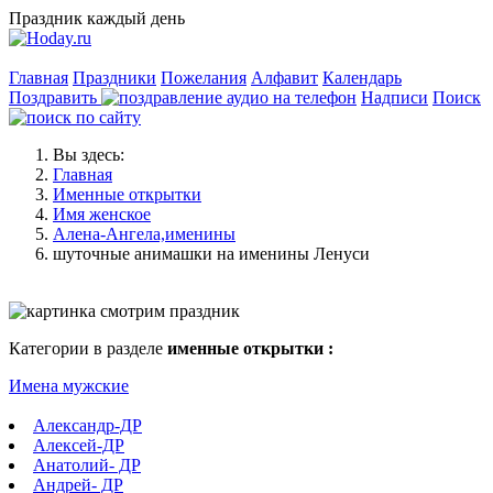
Праздник каждый день
Главная
Праздники
Пожелания
Алфавит
Календарь
Поздравить
Надписи
Поиск
Вы здесь:
Главная
Именные открытки
Имя женское
Алена-Ангела,именины
шуточные анимашки на именины Ленуси
Категории в разделе
именные открытки :
Имена мужские
Александр-ДР
Алексей-ДР
Анатолий- ДР
Андрей- ДР