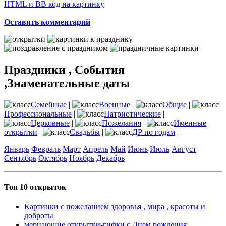
HTML и BB код на картинку
Оставить комментарий
Праздники , События
,Знаменательные даты
Семейные
|
Военные
|
Общие
|
Профессиональные
|
Патриотические
|
Церковные
|
Пожелания
|
Именные
открытки
|
Свадьбы
|
ДР по годам
|
Январь
Февраль
Март
Апрель
Май
Июнь
Июль
Август
Сентябрь
Октябрь
Ноябрь
Декабрь
Топ 10 открыток
Картинки с пожеланием здоровья , мира , красоты и
доброты
мерцающие открытки-гифки с Днем рождения