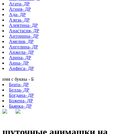
Агата- ДР
Агния- ДР
Ада- ДР
Азиза- ДР
Алевтина- ДР
Анастасия- ДР
Антонина- ДР
Амелия- ДР
Ангелина- ДР
Анжела- ДР
Арина- ДР
Анна- ДР
Анфиса- ДР
имя с буквы - Б
Беата- ДР
Белла- ДР
Богдана- ДР
Божена- ДР
Бьянка- ДР
шуточные анимашки на