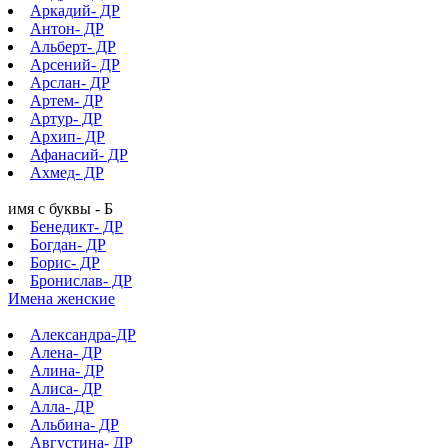
Аркадий- ДР
Антон- ДР
Альберт- ДР
Арсений- ДР
Арслан- ДР
Артем- ДР
Артур- ДР
Архип- ДР
Афанасий- ДР
Ахмед- ДР
имя с буквы - Б
Бенедикт- ДР
Богдан- ДР
Борис- ДР
Бронислав- ДР
Имена женские
Александра-ДР
Алена- ДР
Алина- ДР
Алиса- ДР
Алла- ДР
Альбина- ДР
Августина- ДР