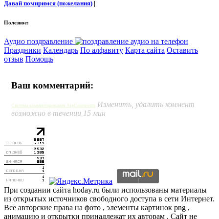
Давай помиримся (пожелания)
|
Полезное:
Аудио поздравление
Праздники
Календарь
По алфавиту
Карта сайта
Оставить
отзыв
Помощь
Ваш комментарий:
Изменить, удалить коммент
Система комментирования SigComments
возможно в течении 15 мин
При создании сайта hoday.ru были использованы материалы
из открытых источников свободного доступа в сети Интернет.
Все авторские права на фото , элементы картинок png ,
анимацию и открытки принадлежат их авторам . Сайт не