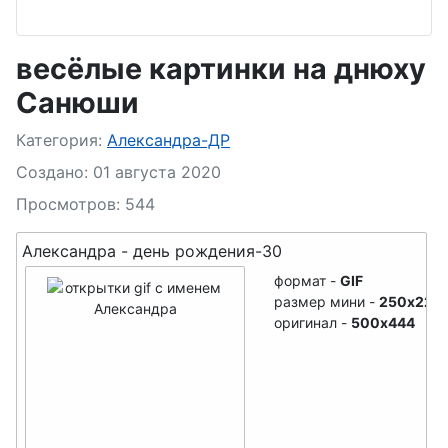
Арслан- ДР
Агния- ДР
Артем- ДР
Ада- ДР
весёлые картинки на днюху
Артур- ДР
Азиза- ДР
Санюши
Архип- ДР
Алевтина- ДР
Подробности
Категория:
Александра-ДР
Афанасий- ДР
Анастасия- ДР
Создано: 01 августа 2020
Ахмед- ДР
Антонина- ДР
Просмотров: 544
Амелия- ДР
Александра - день рождения-30
имя с буквы - Б
Ангелина- ДР
формат -
GIF
Бенедикт- ДР
размер мини -
250x222
Анжела- ДР
оригинал -
500x444
Богдан- ДР
Арина- ДР
Борис- ДР
Анна- ДР
Бронислав- ДР
Анфиса- ДР