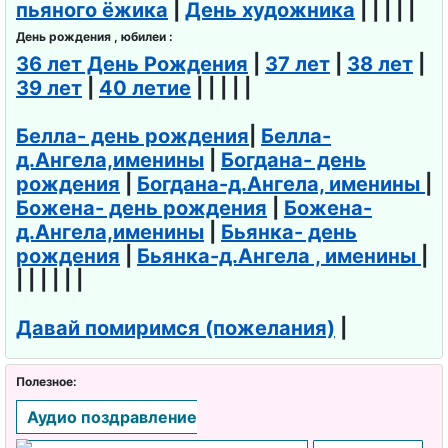
пьяного ёжика
|
День художника
| | | | |
День рождения , юбилеи :
36 лет День Рождения
|
37 лет
|
38 лет
|
39 лет
|
40 летие
| | | | |
Белла- день рождения
|
Белла-
д.Ангела,именины
|
Богдана- день
рождения
|
Богдана-д.Ангела, именины
|
Божена- день рождения
|
Божена-
д.Ангела,именины
|
Бьянка- день
рождения
|
Бьянка-д.Ангела , именины
|
| | | | | |
Давай помиримся (пожелания)
|
Полезное:
Аудио поздравление