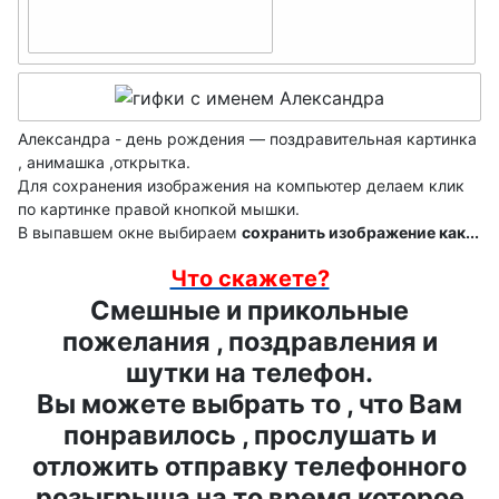
имя с буквы - Б
Беата- ДР
Белла- ДР
Александра - день рождения — поздравительная картинка
, анимашка ,открытка.
Богдана- ДР
Для сохранения изображения на компьютер делаем клик
по картинке правой кнопкой мышки.
Божена- ДР
В выпавшем окне выбираем
сохранить изображение как...
Бьянка- ДР
Что скажете?
Смешные и прикольные
пожелания , поздравления и
шутки на телефон.
Вы можете выбрать то , что Вам
понравилось , прослушать и
отложить отправку телефонного
розыгрыша на то время которое