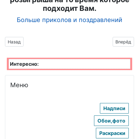
подходит Вам.
Больше приколов и поздравлений
Предыдущий материал: Анимашки с шариками ко дню рожд
Следующий
Назад
Вперёд
Интересно:
Меню
Надписи
Обои,фото
Раскраски