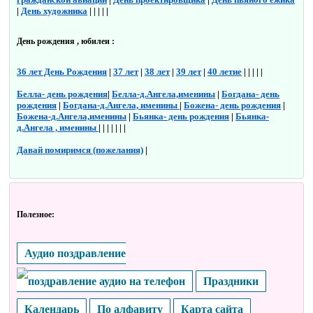
|
День художника
| | | | |
День рождения , юбилеи :
36 лет День Рождения
|
37 лет
|
38 лет
|
39 лет
|
40 летие
| | | | |
Белла- день рождения
|
Белла-д.Ангела,именины
|
Богдана- день
рождения
|
Богдана-д.Ангела, именины
|
Божена- день рождения
|
Божена-д.Ангела,именины
|
Бьянка- день рождения
|
Бьянка-
д.Ангела , именины
| | | | | | |
Давай помиримся (пожелания)
|
Полезное:
Аудио поздравление
Праздники
Календарь
По алфавиту
Карта сайта