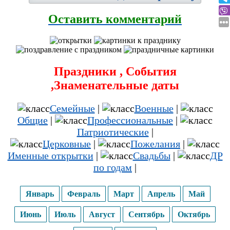
Оставить комментарий
Праздники , События
,Знаменательные даты
Семейные
|
Военные
|
Общие
|
Профессиональные
|
Патриотические
|
Церковные
|
Пожелания
|
Именные открытки
|
Свадьбы
|
ДР
по годам
|
Январь
Февраль
Март
Апрель
Май
Июнь
Июль
Август
Сентябрь
Октябрь