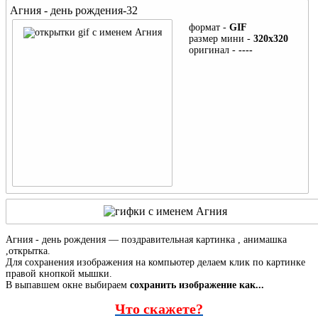
Агния - день рождения-32
Ахмед- ДР
Антонина- ДР
формат -
GIF
размер мини -
320x320
Амелия- ДР
оригинал -
----
имя с буквы - Б
Бенедикт- ДР
Ангелина- ДР
Богдан- ДР
Анжела- ДР
Борис- ДР
Арина- ДР
Бронислав- ДР
Анна- ДР
Анфиса- ДР
имя с буквы - Б
Беата- ДР
Агния - день рождения — поздравительная картинка , анимашка
,открытка.
Для сохранения изображения на компьютер делаем клик по картинке
Белла- ДР
правой кнопкой мышки.
В выпавшем окне выбираем
сохранить изображение как...
Богдана- ДР
Что скажете?