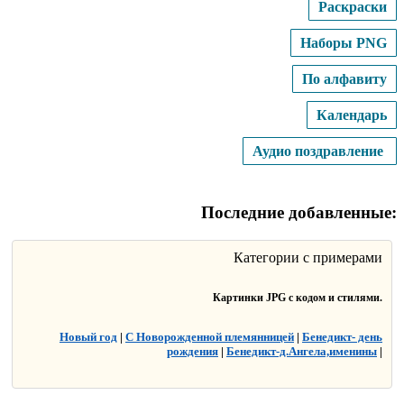
Раскраски
Наборы PNG
По алфавиту
Календарь
Аудио поздравление
Последние добавленные:
Категории с примерами
Картинки JPG с кодом и стилями.
Новый год
|
С Новорожденной племянницей
|
Бенедикт- день
рождения
|
Бенедикт-д.Ангела,именины
|