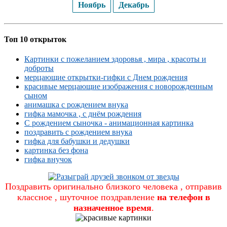
Ноябрь
Декабрь
Топ 10 открыток
Картинки с пожеланием здоровья , мира , красоты и
доброты
мерцающие открытки-гифки с Днем рождения
красивые мерцающие изображения с новорожденным
сыном
анимашка с рождением внука
гифка мамочка , с днём рождения
С рождением сыночка - анимационная картинка
поздравить с рождением внука
гифка для бабушки и дедушки
картинка без фона
гифка внучок
Поздравить оригинально близкого человека , отправив
классное , шуточное поздравление
на телефон в
назначенное время
.