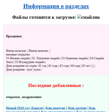
Информация о разделах
Файлы готовятся к загрузке:
Праздники:
Имена мужские: | Имена женские: |
именные открытки
51-Ивовая свадьба | 52- Топазовая свадьба | 53-Урановая свадьба | 54-Свадьба
Зевса | 55-Изумрудная свадьба |
День рождение по годам: 41 год | 42 года | 43 года | 44 года | 45 лет | | | |
День рождение : кум | кума |
Последние добавленные :
открытки , поздравления:
Новый 2026 год Лошади
|
День ворчуна
|
День матери
|
День
гражданской авиации
|
День проектировщика
|
День пьяного ёжика