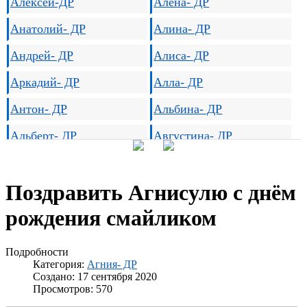
Алексей-ДР
Алена- ДР
Анатолий- ДР
Алина- ДР
Андрей- ДР
Алиса- ДР
Аркадий- ДР
Алла- ДР
Антон- ДР
Альбина- ДР
Альберт- ДР
Августина- ДР
Арсений- ДР
Агата- ДР
Поздравить Агнисулю с днём
Арслан- ДР
Агния- ДР
рождения смайликом
Артем- ДР
Ада- ДР
Артур- ДР
Азиза- ДР
Подробности
Категория:
Агния- ДР
Архип- ДР
Алевтина- ДР
Создано: 17 сентября 2020
Просмотров: 570
Афанасий- ДР
Анастасия- ДР