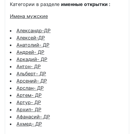
Категории в разделе
именные открытки :
Имена мужские
Александр-ДР
Алексей-ДР
Анатолий- ДР
Андрей- ДР
Аркадий- ДР
Антон- ДР
Альберт- ДР
Арсений- ДР
Арслан- ДР
Артем- ДР
Артур- ДР
Архип- ДР
Афанасий- ДР
Ахмед- ДР