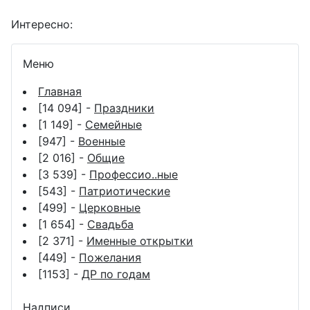
Интересно:
Меню
Главная
[14 094] -
Праздники
[1 149] -
Семейные
[947] -
Военные
[2 016] -
Общие
[3 539] -
Профессио..ные
[543] -
Патриотические
[499] -
Церковные
[1 654] -
Свадьба
[2 371] -
Именные открытки
[449] -
Пожелания
[1153] -
ДР по годам
Надписи