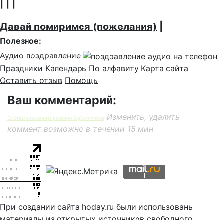
| | |
Давай помиримся (пожелания)
|
Полезное:
Аудио поздравление
Праздники
Календарь
По алфавиту
Карта сайта
Оставить отзыв
Помощь
Ваш комментарий:
Изменить, удалить
Система комментирования SigComments
коммент возможно в течении 15 мин
При создании сайта hoday.ru были использованы
материалы из открытых источников свободного