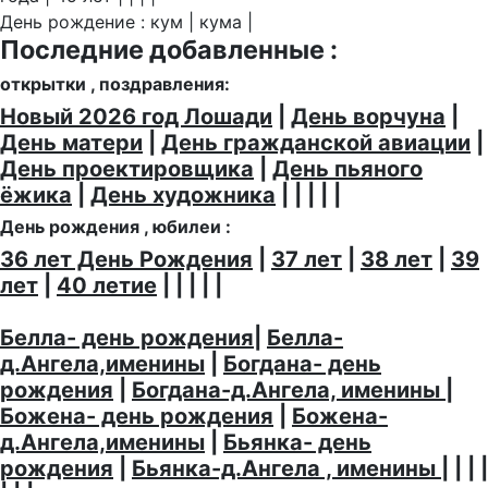
День рождение : кум | кума |
Последние добавленные :
открытки , поздравления:
Новый 2026 год Лошади
|
День ворчуна
|
День матери
|
День гражданской авиации
|
День проектировщика
|
День пьяного
ёжика
|
День художника
| | | | |
День рождения , юбилеи :
36 лет День Рождения
|
37 лет
|
38 лет
|
39
лет
|
40 летие
| | | | |
Белла- день рождения
|
Белла-
д.Ангела,именины
|
Богдана- день
рождения
|
Богдана-д.Ангела, именины
|
Божена- день рождения
|
Божена-
д.Ангела,именины
|
Бьянка- день
рождения
|
Бьянка-д.Ангела , именины
| | | |