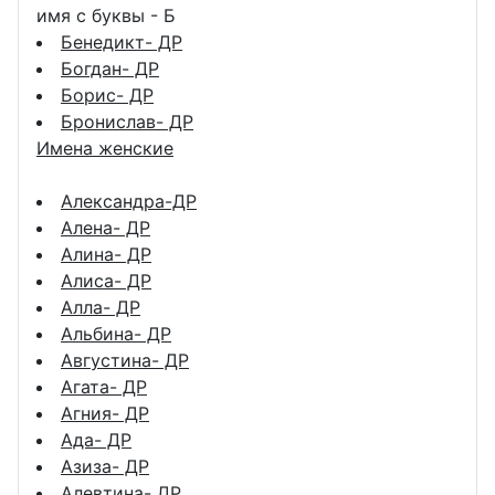
имя с буквы - Б
Бенедикт- ДР
Богдан- ДР
Борис- ДР
Бронислав- ДР
Имена женские
Александра-ДР
Алена- ДР
Алина- ДР
Алиса- ДР
Алла- ДР
Альбина- ДР
Августина- ДР
Агата- ДР
Агния- ДР
Ада- ДР
Азиза- ДР
Алевтина- ДР