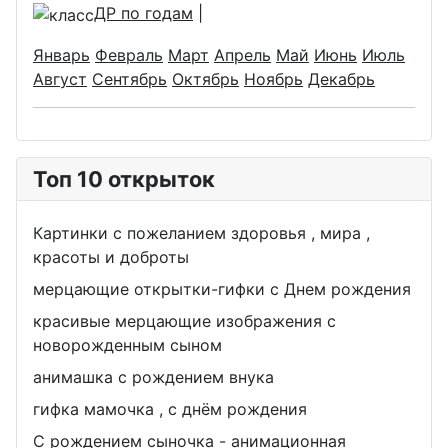
ДР по годам
|
Январь
Февраль
Март
Апрель
Май
Июнь
Июль
Август
Сентябрь
Октябрь
Ноябрь
Декабрь
Топ 10 открыток
Картинки с пожеланием здоровья , мира ,
красоты и доброты
мерцающие открытки-гифки с Днем рождения
красивые мерцающие изображения с
новорожденным сыном
анимашка с рождением внука
гифка мамочка , с днём рождения
С рождением сыночка - анимационная