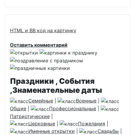
HTML и BB код на картинку
Оставить комментарий
Праздники , События
,Знаменательные даты
Семейные
|
Военные
|
Общие
|
Профессиональные
|
Патриотические
|
Церковные
|
Пожелания
|
Именные открытки
|
Свадьбы
|