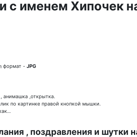
и с именем Хипочек н
формат -
JPG
, анимашка ,открытка.
лик по картинке правой кнопкой мышки.
ак...
ния , поздравления и шутки н