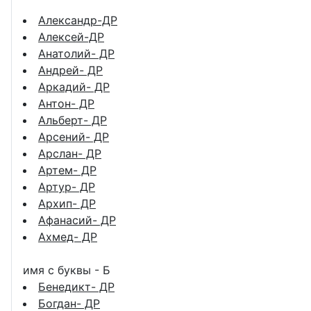
Александр-ДР
Алексей-ДР
Анатолий- ДР
Андрей- ДР
Аркадий- ДР
Антон- ДР
Альберт- ДР
Арсений- ДР
Арслан- ДР
Артем- ДР
Артур- ДР
Архип- ДР
Афанасий- ДР
Ахмед- ДР
имя с буквы - Б
Бенедикт- ДР
Богдан- ДР