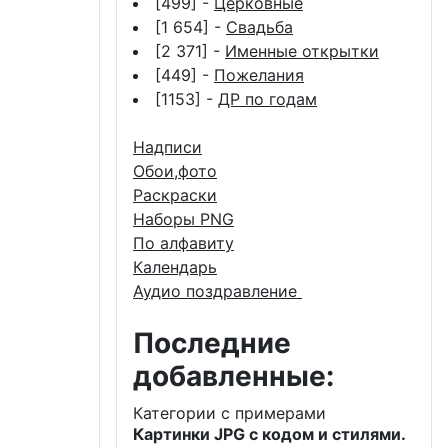
[499] -
Церковные
[1 654] -
Свадьба
[2 371] -
Именные открытки
[449] -
Пожелания
[1153] -
ДР по годам
Надписи
Обои,фото
Раскраски
Наборы PNG
По алфавиту
Календарь
Аудио поздравление
Последние
добавленные:
Категории с примерами
Картинки JPG с кодом и стилями.