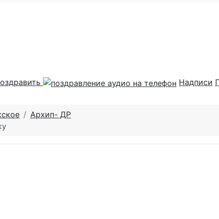
оздравить
Надписи
жское
Архип- ДР
ху