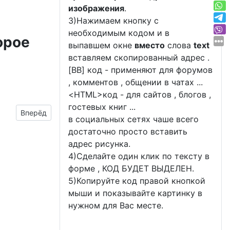
изображения
.
3)Нажимаем кнопку с
необходимым кодом и в
орое
выпавшем окне
вместо
слова
text
вставляем скопированный адрес .
[BB] код - применяют для форумов
, комментов , общении в чатах ...
<
HTML
>код - для сайтов , блогов ,
гостевых книг ...
Следующий материал: прикольные картинки на день рож
Вперёд
в социальных сетях чаше всего
достаточно просто вставить
адрес рисунка.
4)Сделайте один клик по тексту в
форме , КОД БУДЕТ ВЫДЕЛЕН.
5)Копируйте код правой кнопкой
мыши и показывайте картинку в
нужном для Вас месте.