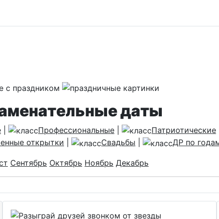
наменательные даты
е
|
Профессиональные
|
Патриотические
енные открытки
|
Свадьбы
|
ДР по года
ст
Сентябрь
Октябрь
Ноябрь
Декабрь