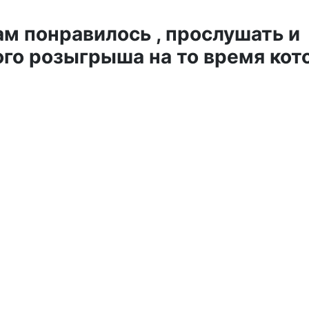
ам понравилось , прослушать и
го розыгрыша на то время кот
ля Архипки