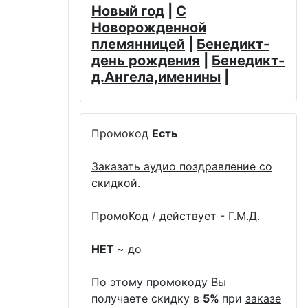
Новый год
|
С
Новорожденной
племянницей
|
Бенедикт-
день рождения
|
Бенедикт-
д.Ангела,именины
|
Промокод
Есть
Заказать аудио поздравление со
скидкой.
ПромоКод / действует - Г.М.Д.
НЕТ
~ до
По этому промокоду Вы
получаете скидку в
5%
при
заказе