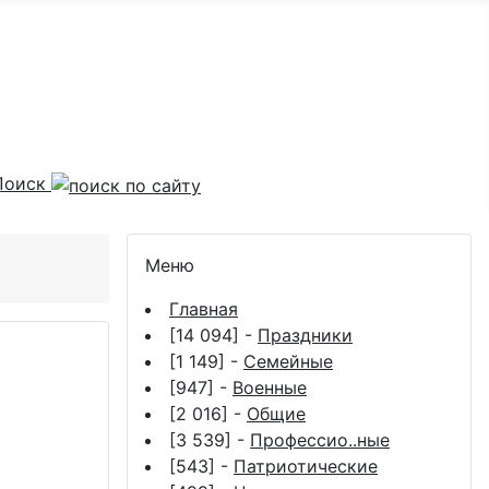
Поиск
Меню
Главная
[14 094] -
Праздники
[1 149] -
Семейные
[947] -
Военные
[2 016] -
Общие
[3 539] -
Профессио..ные
[543] -
Патриотические