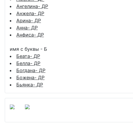
Ангелина- ДР
Анжела- ДР
Арина- ДР
Анна- ДР
Анфиса- ДР
имя с буквы - Б
Беата- ДР
Белла- ДР
Богдана- ДР
Божена- ДР
Бьянка- ДР