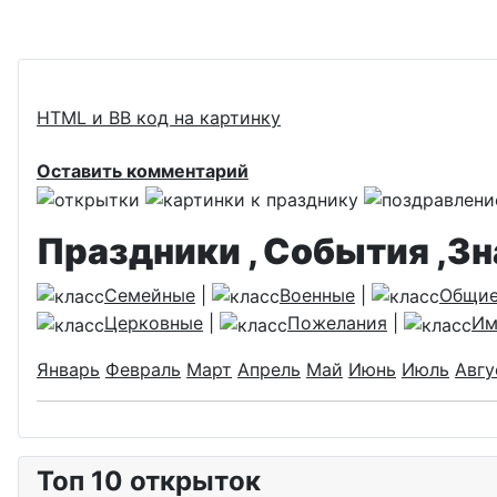
HTML и BB код на картинку
Оставить комментарий
Праздники , События ,З
Семейные
|
Военные
|
Общи
Церковные
|
Пожелания
|
Им
Январь
Февраль
Март
Апрель
Май
Июнь
Июль
Авгу
Топ 10 открыток