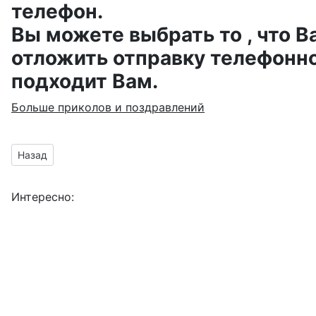
телефон.
Вы можете выбрать то , что В
отложить отправку телефонно
подходит Вам.
Больше приколов и поздравлений
Предыдущий материал: поздравление шуточное от друзей д
Назад
Интересно: