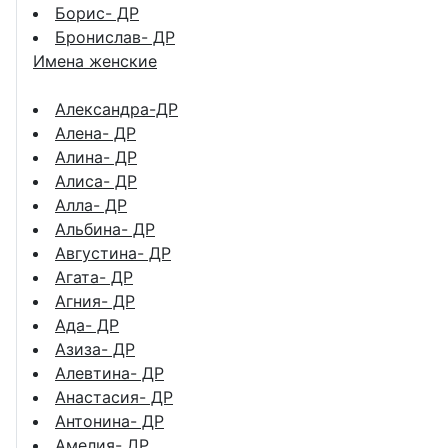
Борис- ДР
Бронислав- ДР
Имена женские
Александра-ДР
Алена- ДР
Алина- ДР
Алиса- ДР
Алла- ДР
Альбина- ДР
Августина- ДР
Агата- ДР
Агния- ДР
Ада- ДР
Азиза- ДР
Алевтина- ДР
Анастасия- ДР
Антонина- ДР
Амелия- ДР