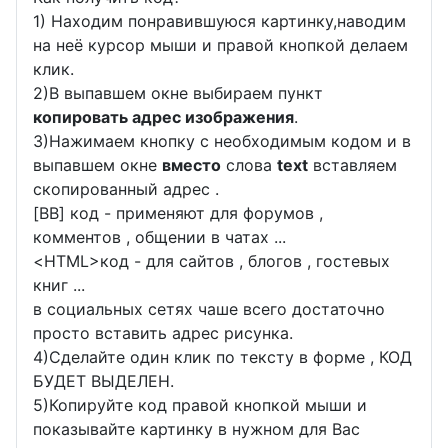
1) Находим понравившуюся картинку,наводим
на неё курсор мыши и правой кнопкой делаем
клик.
2)В выпавшем окне выбираем пункт
копировать адрес изображения
.
3)Нажимаем кнопку с необходимым кодом и в
выпавшем окне
вместо
слова
text
вставляем
скопированный адрес .
[BB] код - применяют для форумов ,
комментов , общении в чатах ...
<
HTML
>код - для сайтов , блогов , гостевых
книг ...
в социальных сетях чаше всего достаточно
просто вставить адрес рисунка.
4)Сделайте один клик по тексту в форме , КОД
БУДЕТ ВЫДЕЛЕН.
5)Копируйте код правой кнопкой мыши и
показывайте картинку в нужном для Вас