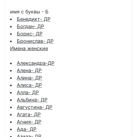
имя с буквы - Б
Бенедикт- ДР
Богдан- ДР
Борис- ДР
Бронислав- ДР
Имена женские
Александра-ДР
Алена- ДР
Алина- ДР
Алиса- ДР
Алла- ДР
Альбина- ДР
Августина- ДР
Агата- ДР
Агния- ДР
Ада- ДР
Азиза- ДР