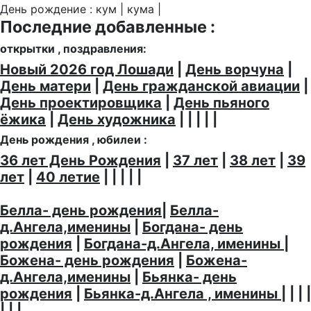
День рождение : кум | кума |
Последние добавленные :
открытки , поздравления:
Новый 2026 год Лошади
|
День ворчуна
|
День матери
|
День гражданской авиации
|
День проектировщика
|
День пьяного
ёжика
|
День художника
| | | | |
День рождения , юбилеи :
36 лет День Рождения
|
37 лет
|
38 лет
|
39
лет
|
40 летие
| | | | |
Белла- день рождения
|
Белла-
д.Ангела,именины
|
Богдана- день
рождения
|
Богдана-д.Ангела, именины
|
Божена- день рождения
|
Божена-
д.Ангела,именины
|
Бьянка- день
рождения
|
Бьянка-д.Ангела , именины
| | | |
| | |