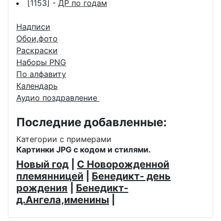
[1153] -
ДР по годам
Надписи
Обои,фото
Раскраски
Наборы PNG
По алфавиту
Календарь
Аудио поздравление
Последние добавленные:
Категории с примерами
Картинки JPG с кодом и стилями.
Новый год
|
С Новорожденной
племянницей
|
Бенедикт- день
рождения
|
Бенедикт-
д.Ангела,именины
|