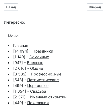
Предыдущий материал: поздравительная открытка для Анд
Следующий
Назад
Вперёд
Интересно:
Меню
Главная
[14 094] -
Праздники
[1 149] -
Семейные
[947] -
Военные
[2 016] -
Общие
[3 539] -
Профессио..ные
[543] -
Патриотические
[499] -
Церковные
[1 654] -
Свадьба
[2 371] -
Именные открытки
[449] -
Пожелания