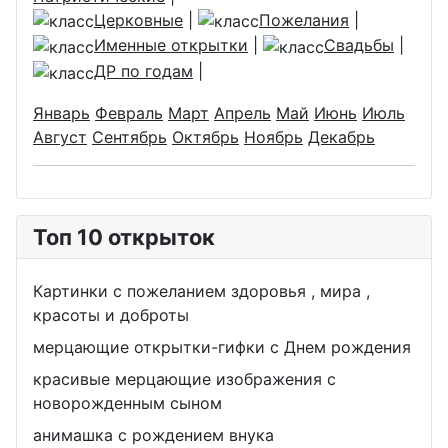
Церковные
|
Пожелания
|
Именные открытки
|
Свадьбы
|
ДР по годам
|
Январь
Февраль
Март
Апрель
Май
Июнь
Июль
Август
Сентябрь
Октябрь
Ноябрь
Декабрь
Топ 10 открыток
Картинки с пожеланием здоровья , мира ,
красоты и доброты
мерцающие открытки-гифки с Днем рождения
красивые мерцающие изображения с
новорожденным сыном
анимашка с рождением внука