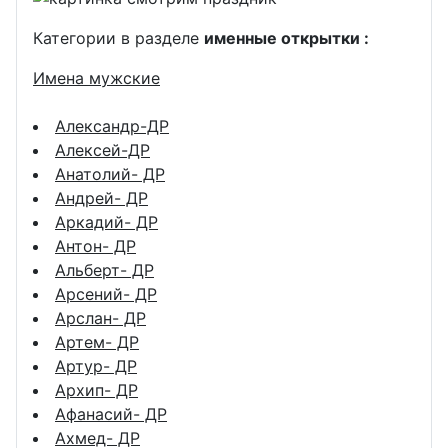
Категории в разделе
именные открытки :
Имена мужские
Александр-ДР
Алексей-ДР
Анатолий- ДР
Андрей- ДР
Аркадий- ДР
Антон- ДР
Альберт- ДР
Арсений- ДР
Арслан- ДР
Артем- ДР
Артур- ДР
Архип- ДР
Афанасий- ДР
Ахмед- ДР