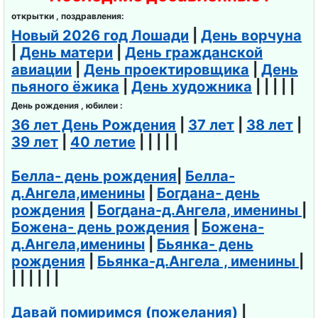
открытки , поздравления:
Новый 2026 год Лошади
|
День ворчуна
|
День матери
|
День гражданской
авиации
|
День проектировщика
|
День
пьяного ёжика
|
День художника
| | | | |
День рождения , юбилеи :
36 лет День Рождения
|
37 лет
|
38 лет
|
39 лет
|
40 летие
| | | | |
Белла- день рождения
|
Белла-
д.Ангела,именины
|
Богдана- день
рождения
|
Богдана-д.Ангела, именины
|
Божена- день рождения
|
Божена-
д.Ангела,именины
|
Бьянка- день
рождения
|
Бьянка-д.Ангела , именины
|
| | | | | |
Давай помиримся (пожелания)
|