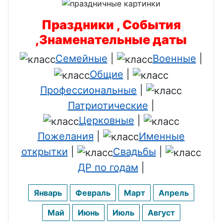
Праздники , События
,Знаменательные даты
Семейные
|
Военные
|
Общие
|
Профессиональные
|
Патриотические
|
Церковные
|
Пожелания
|
Именные
открытки
|
Свадьбы
|
ДР по годам
|
Январь
Февраль
Март
Апрель
Май
Июнь
Июль
Август