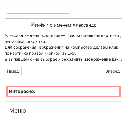
имя с буквы - Б
Беата- ДР
Белла- ДР
Александр - день рождения — поздравительная картинка ,
анимашка ,открытка.
Богдана- ДР
Для сохранения изображения на компьютер делаем клик
по картинке правой кнопкой мышки.
Божена- ДР
В выпавшем окне выбираем
сохранить изображение как...
Бьянка- ДР
Предыдущий материал: прикольные гифки с поздравлениям
Следующий
Назад
Вперёд
Интересно:
Меню