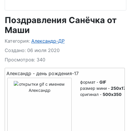
Арслан- ДР
Агния- ДР
Артем- ДР
Ада- ДР
Поздравления Санёчка от
Артур- ДР
Азиза- ДР
Маши
Архип- ДР
Алевтина- ДР
Подробности
Категория:
Александр-ДР
Афанасий- ДР
Анастасия- ДР
Создано: 06 июля 2020
Ахмед- ДР
Антонина- ДР
Просмотров: 340
Амелия- ДР
Александр - день рождения-17
имя с буквы - Б
Ангелина- ДР
формат -
GIF
Бенедикт- ДР
размер мини -
250x175
Анжела- ДР
оригинал -
500x350
Богдан- ДР
Арина- ДР
Борис- ДР
Анна- ДР
Бронислав- ДР
Анфиса- ДР